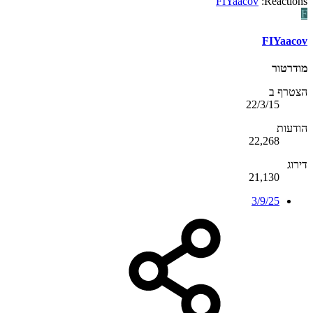
FIYaacov
Reactions:
F
FIYaacov
מודרטור
הצטרף ב
22/3/15
הודעות
22,268
דירוג
21,130
3/9/25