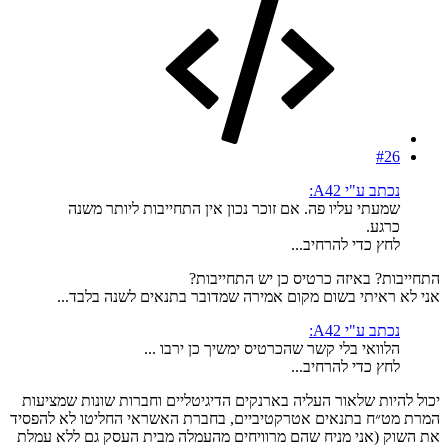
#26
נכתב ע"י A42:
שמעתי עליו פה. אם זוכר נכון אין התחייבות ליותר משנה
כרגע.
לחץ כדי להרחיב...
התחייבות? באיזה כרטיס כן יש התחייבות?
אני לא ראיתי בשום מקום אמירה שמדובר בתנאים לשנה בלבד...
נכתב ע"י A42:
הלוואי בלי קשר שהכרטיס ימשיך כן ירבו ...
לחץ כדי להרחיב...
יכול להיות שלאור העליה בארנקים הדיגיטליים וחברות שונות שמציעות
המרת מט״ח בתנאים אטרקטיביים, בחברת האשראי החליטו לא להפסיד
את השוק (אני מניח שהם מרוויחים מהעמלה מבית העסק גם ללא עמלת