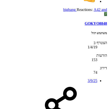
bigbang
Reactions:
A42
and
G
GOKYO8848
משתמש רגיל
הצטרף ב
1/4/19
הודעות
153
דירוג
74
3/9/25