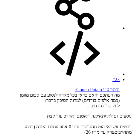
#23
נכתב ע"י Couch Potato:
מה דעתכם והאם כדאי בכל מקרה לנסוע עם סכום מזומן
(כמה אלפים בודדים) למרות הסיכון בדבר?
לחץ כדי להרחיב...
נוסעים גם לתףתאילנד וויאטנם ואחרכ עוד קצת
כרטיס אשראי הוט מהנדסים נותן 0 אחוז עמלת המרה (כרגע
מתחייביםצרק עד מרץ 26)