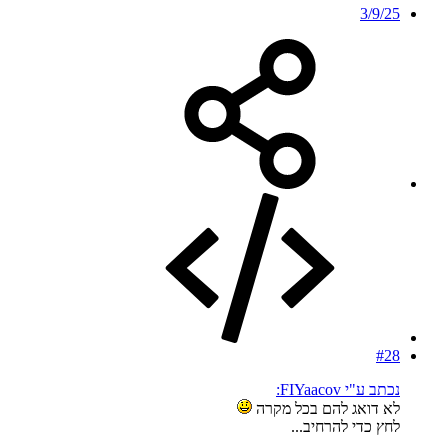
3/9/25
#28
נכתב ע"י FIYaacov:
לא דואג להם בכל מקרה
לחץ כדי להרחיב...