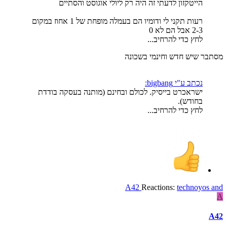
הייטקזון לדעתי זה היה רק ליולי אוגוסט והסתיים
רעות תקני לי ודומיו הם בעמלה מופחת של 1 אחוז במקום
2-3 אבל הם לא 0
לחץ כדי להרחיב...
מסתבר שיש חדש וחינמי בשכונה
נכתב ע"י bigbang:
ישראכרט בייסיק. לכולם ובחינם (מותנה בעסקה בודדת
בחודש).
לחץ כדי להרחיב...
A42
Reactions:
technoyos
and
A
A42