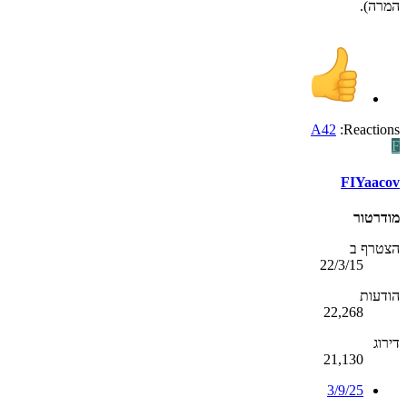
המרה).
A42
Reactions:
F
FIYaacov
מודרטור
הצטרף ב
22/3/15
הודעות
22,268
דירוג
21,130
3/9/25