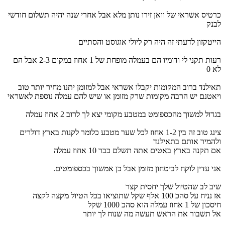
כרטיס אשראי של וואן זירו נותן מלא אבל אחרי שנה יהיה תשלום חודשי
לבנק
הייטקזון לדעתי זה היה רק ליולי אוגוסט והסתיים
רעות תקני לי ודומיו הם בעמלה מופחת של 1 אחוז במקום 2-3 אבל הם
לא 0
תאילנד ברוב המקומות יקבלו אשראי אבל למזומן יתנו מחיר יותר טוב
ויאטנם יש הרבה מקומות שרק מזומן או שיש להם עמלה נוספת לאשראי
בגדול למשוך מהכספומט במטבע מקומי יצא לך לרוב 2 אחוז עמלה
צינג טוב זה בין 1-2 אחוז לכל שער מטבע כלומר לקנות בארץ דולרים
ולהמיר אותם בתאילנד
אם תקנה בארץ באטים אתה תשלם כבר 10 אחוז עמלה
אני עדין לוקח לביטחון מזומן אבל כן אמשוך בכספומטים.
שיב לב שהטיול שלך יחסית קצר
אז נניח על סהכ 100 אלף שקל שתוציאו בכל הטיול מקצה לקצה
חיסכון של 1 אחוז עמלה הוא סהכ 1000 שקל
אל תשבור את הראש תעשה מה שנוח לך יותר