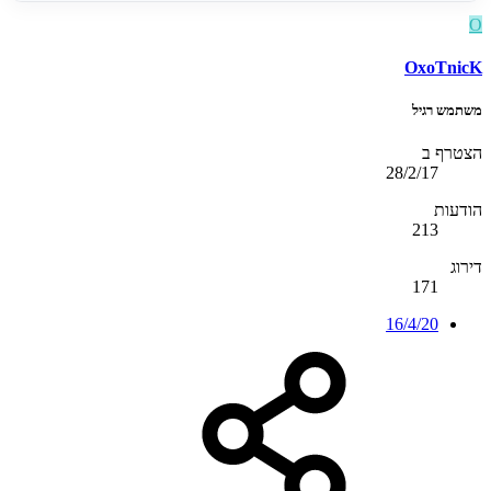
O
OxoTnicK
משתמש רגיל
הצטרף ב
28/2/17
הודעות
213
דירוג
171
16/4/20