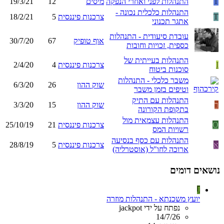
T
התנהלות לפני ואחרי הנפקה
מיסים
12
19/3/21
התנהלות כלכלית נכונה -
T
צרכנות פיננסית
5
18/2/21
אתגר תכנוני
עובדת סיעודית - התנהלות
אוף טופיק
67
30/7/20
כספית, זכויות וחובות
התנהלות בעייתית של
I
צרכנות פיננסית
4
2/4/20
סוכנות ביטוח
משבר כלכלי - התנהלות
שוק ההון
26
6/3/20
וטיפים בזמן משבר
התנהלות עם התיק
ר
שוק ההון
15
3/3/20
בתקופת הקורונה
התנהלות עצמאית מול
O
צרכנות פיננסית
21
25/10/19
רשויות המס
התנהלות עם כסף בנסיעה
א
צרכנות פיננסית
5
28/8/19
ארוכה לחו"ל (אוסטרליה)
נושאים דומים
J
יועץ משכנתא - התנהלות מוזרה
נפתח על ידי jackpot
14/7/26