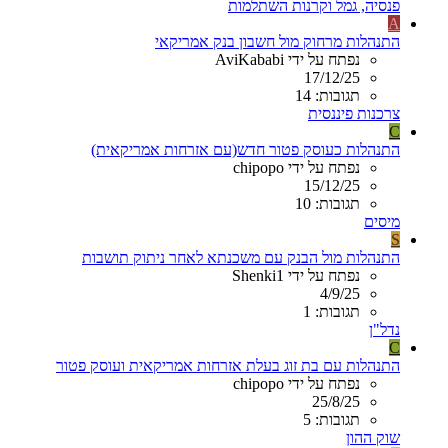
פנסיה, גמל וקרנות השתלמות
A
התנהלות מרחוק מול חשבון בנק אמריקאי
נפתח על ידי AviKababi
17/12/25
תגובות: 14
צרכנות פיננסית
C
התנהלות כעוסק פטור חדש(עם אזרחות אמריקאית)
נפתח על ידי chipopo
15/12/25
תגובות: 10
מיסים
S
התנהלות מול הבנק עם משכנתא לאחר ניתוק תושבות
נפתח על ידי Shenki1
4/9/25
תגובות: 1
נדל"ן
C
התנהלות עם בת זוג בעלת אזרחות אמריקאית ועוסק פטור
נפתח על ידי chipopo
25/8/25
תגובות: 5
שוק ההון