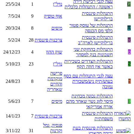
עצה לגבי רכישת דירה
G
נדל"ן
1
25/5/24
ראשונה / התנהלות כלכלית
התנהלות פיננסית
ר
אוף טופיק
9
7/5/24
ברילוקיישן
התנהלות של עוסק פטור
ש
מיסים
8
20/3/24
כלפי מס הכנסה
התנהלות פיננסית
א
צרכנות פיננסית
28
5/2/24
ברילוקיישן לארה"ב
התנהלות בהחזקת שני
ס
שוק ההון
4
24/12/23
חשבונות בנק למסחר
התנהלות הצדדים בשכירות
S
נדל"ן
23
5/10/23
כאשר אין חוזה תקף
פרישה
עצה לגבי התנהלות עם כסף
מוקדמת
ר
בעוש/תיק ניע/משכורת
8
24/8/23
והחיים
נמוכה
שאחריה
התנהלות נכונה מבחינת
E
מיסוי לזוג נשוי שאחד מהם
מיסים
7
5/6/23
אזרח אמריקאי
התנהלות פיננסית
צרכנות פיננסית
7
14/1/23
משפחתית
פנסיה, גמל
התנהלות פיננסית בעת
וקרנות
31
3/11/22
ירידה מהארץ