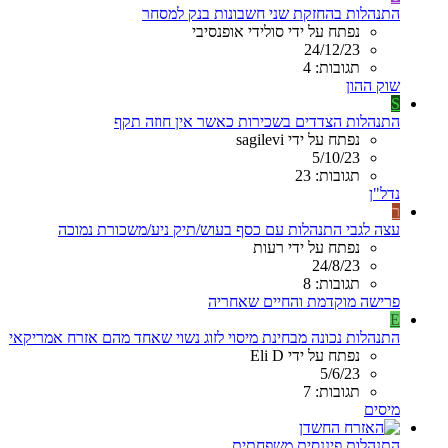
התנהלות בהחזקת שני חשבונות בנק למסחר
נפתח על ידי סולידי אופנסיבי
24/12/23
תגובות: 4
שוק ההון
S
התנהלות הצדדים בשכירות כאשר אין חוזה תקף
נפתח על ידי sagilevi
5/10/23
תגובות: 23
נדל"ן
ר
עצה לגבי התנהלות עם כסף בעוש/תיק ניע/משכורת נמוכה
נפתח על ידי רעות
24/8/23
תגובות: 8
פרישה מוקדמת והחיים שאחריה
E
התנהלות נכונה מבחינת מיסוי לזוג נשוי שאחד מהם אזרח אמריקאי
נפתח על ידי Eli D
5/6/23
תגובות: 7
מיסים
התנהלות פיננסית משפחתית