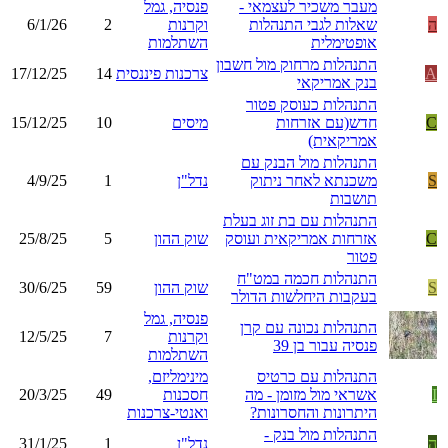
מעבר משכיר לעצמאי -
פנסיה, גמל
ה
שאלות לגבי התנהלות
וקרנות
2
6/1/26
אופטימלית
השתלמות
התנהלות מרחוק מול חשבון
A
צרכנות פיננסית
14
17/12/25
בנק אמריקאי
התנהלות כעוסק פטור
C
חדש(עם אזרחות
מיסים
10
15/12/25
אמריקאית)
התנהלות מול הבנק עם
S
משכנתא לאחר ניתוק
נדל"ן
1
4/9/25
תושבות
התנהלות עם בת זוג בעלת
C
אזרחות אמריקאית ועוסק
שוק ההון
5
25/8/25
פטור
התנהלות חכמה במט"ח
S
שוק ההון
59
30/6/25
בעקבות היחלשות הדולר
פנסיה, גמל
התנהלות נכונה עם קרן
וקרנות
7
12/5/25
פנסיה עבור בן 39
השתלמות
התנהלות עם כרטיס
מינימליזם,
I
אשראי מול מזומן - מה
חסכנות
49
20/3/25
היתרונות והחסרונות?
ואנטי-צרכנות
התנהלות מול בנק -
ה
נדל"ן
1
31/1/25