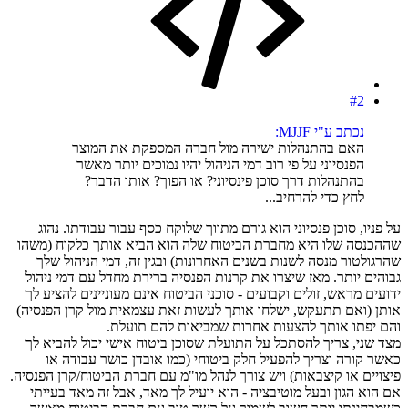
#2
נכתב ע"י MJJF:
האם בהתנהלות ישירה מול חברה המספקת את המוצר
הפנסיוני על פי רוב דמי הניהול יהיו נמוכים יותר מאשר
בהתנהלות דרך סוכן פינסיוני? או הפוך? אותו הדבר?
לחץ כדי להרחיב...
על פניו, סוכן פנסיוני הוא גורם מתווך שלוקח כסף עבור עבודתו. נהוג
שההכנסה שלו היא מחברת הביטוח שלה הוא הביא אותך כלקוח (משהו
שהרגולטור מנסה לשנות בשנים האחרונות) ובגין זה, דמי הניהול שלך
גבוהים יותר. מאז שיצרו את קרנות הפנסיה ברירת מחדל עם דמי ניהול
ידועים מראש, זולים וקבועים - סוכני הביטוח אינם מעוניינים להציע לך
אותן (ואם תתעקש, ישלחו אותך לעשות זאת עצמאית מול קרן הפנסיה)
והם יפתו אותך להצעות אחרות שמביאות להם תועלת.
מצד שני, צריך להסתכל על התועלת שסוכן ביטוח אישי יכול להביא לך
כאשר קורה וצריך להפעיל חלק ביטוחי (כמו אובדן כושר עבודה או
פיצויים או קיצבאות) ויש צורך לנהל מו"מ עם חברת הביטוח/קרן הפנסיה.
אם הוא הגון ובעל מוטיבציה - הוא יועיל לך מאד, אבל זה מאד בעייתי