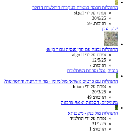
S
התנהלות חכמה במט"ח בעקבות היחלשות הדולר
נפתח על ידי si.gal
30/6/25
תגובות: 59
שוק ההון
התנהלות נכונה עם קרן פנסיה עבור בן 39
נפתח על ידי algo.il
12/5/25
תגובות: 7
פנסיה, גמל וקרנות השתלמות
I
התנהלות עם כרטיס אשראי מול מזומן - מה היתרונות והחסרונות?
נפתח על ידי Idiom
20/3/25
תגובות: 49
מינימליזם, חסכנות ואנטי-צרכנות
ה
התנהלות מול בנק - משכנתא
נפתח על ידי התלמיד
31/1/25
תגובות: 1