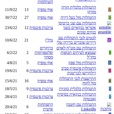
השתלמות
התנהלות כלכלית הורה
A
אוף טופיק
13
11/9/22
מזדקן
B
התנהלות מול בעל דירה
אוף טופיק
27
30/7/22
התנהלות עם שני כרטיסי
אשראי בנקאיים בשני
צרכנות פיננסית
12
23/6/22
בנקים שונים
לבטים לגבי התנהלות עם
W
נדל"ן
21
10/6/22
דיירים שוכרים בדירה שלי
התנהלות עם מט"ח לאדם
ברוקרים
S
שנמצא לעיתים תכופות
ופלטפורמות
2
6/2/22
בחו"ל
מסחר
A
התנהלות מול ספק
אוף טופיק
5
4/8/21
התנהלות פיננסית סביב
B
צרכנות פיננסית
8
19/6/21
רילוקיישן לבריטניה
התייעצות לגבי התנהלות
א
אוף טופיק
16
15/6/21
מול לקוח
ס
התנהלות כלכלית בזוגיות
צרכנות פיננסית
9
18/5/21
התנהלות בנקאית בסיסית
ס
צרכנות פיננסית
1
28/4/21
ואבטחה
התנהלות עם חשבון
התפתחות
20/4/21
6
LinkedIn
אישית