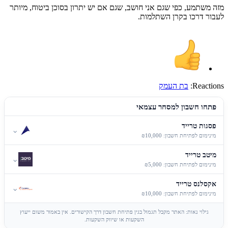
מזה משתמע, כפי שגם אני חושב, שגם אם יש יתרון בסוכן ביטוח, מיותר
לעבור דרכו בקרן השתלמות.
Reactions:
בת העמק
פתחו חשבון למסחר עצמאי
פסגות טרייד
⌄
מינימום לפתיחת חשבון: ₪10,000
מיטב טרייד
⌄
מינימום לפתיחת חשבון: ₪5,000
אקסלנס טרייד
⌄
מינימום לפתיחת חשבון: ₪10,000
גילוי נאות: האתר מקבל תגמול בגין פתיחת חשבון דרך הקישורים. אין באמור משום ייעוץ
השקעות או שיווק השקעות.