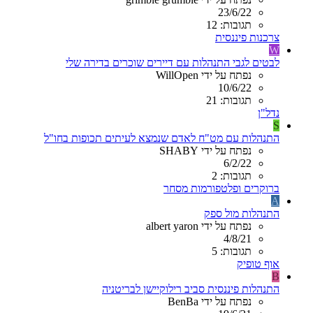
23/6/22
תגובות: 12
צרכנות פיננסית
W
לבטים לגבי התנהלות עם דיירים שוכרים בדירה שלי
נפתח על ידי WillOpen
10/6/22
תגובות: 21
נדל"ן
S
התנהלות עם מט"ח לאדם שנמצא לעיתים תכופות בחו"ל
נפתח על ידי SHABY
6/2/22
תגובות: 2
ברוקרים ופלטפורמות מסחר
A
התנהלות מול ספק
נפתח על ידי albert yaron
4/8/21
תגובות: 5
אוף טופיק
B
התנהלות פיננסית סביב רילוקיישן לבריטניה
נפתח על ידי BenBa