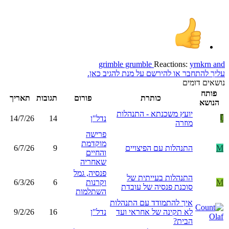
grimble grumble
Reactions:
yrnkrn
and
עליך להתחבר או להירשם על מנת להגיב כאן.
נושאים דומים
פותח
כותרת
פורום
תגובות
תאריך
הנושא
יועץ משכנתא - התנהלות
J
נדל"ן
14
14/7/26
מוזרה
פרישה
מוקדמת
M
התנהלות עם הפיצויים
9
6/7/26
והחיים
שאחריה
פנסיה, גמל
התנהלות בעייתית של
M
וקרנות
6
6/3/26
סוכנת פנסיה של עובדת
השתלמות
איך להתמודד עם התנהלות
לא תקינה של אחראי ועד
נדל"ן
16
9/2/26
הבית?