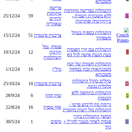
משכנתא
פרישה
התנהלות בפרישה מוקדמת
מוקדמת
A
ללא משכורת רשמית -
59
25/12/24
והחיים
בירוקרטיה ופתרונות
שאחריה
התנהלות כספית בטיול
צרכנות פיננסית
51
15/12/24
משפחתי
פנסיה, גמל
התנהלות עם קרן הפנסיה
S
וקרנות
12
10/12/24
בעת הגעת אישה לגיל 63
השתלמות
התנהלות חשודה של יועץ
N
משכנתאות ובנק במחזור
נדל"ן
16
1/12/24
משכנתא
טיולים בחו'ל התנהלות
D
צרכנות פיננסית
10
25/10/24
כלכלית נכונה.
התנהלות בתקופה ללא
ס
שוק ההון
6
28/9/24
הכנסות
גרימת נזק לרכוש פרטי -
ד
אוף טופיק
16
22/8/24
התנהלות מול רשות מקומית
המשך התנהלות בקרן
N
פנסיה לאחר מעבר לחו"ל +
מיסים
1
30/5/24
ניוד