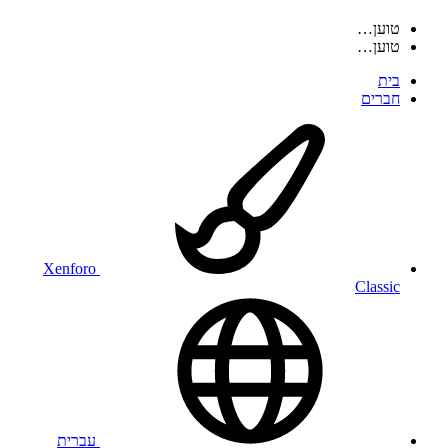
טוען…
טוען…
בית
חברים
Xenforo
Classic
עברית