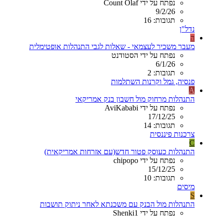
נפתח על ידי Count Olaf
9/2/26
תגובות: 16
נדל"ן
ה
מעבר משכיר לעצמאי - שאלות לגבי התנהלות אופטימלית
נפתח על ידי הסטודנט
6/1/26
תגובות: 2
פנסיה, גמל וקרנות השתלמות
A
התנהלות מרחוק מול חשבון בנק אמריקאי
נפתח על ידי AviKababi
17/12/25
תגובות: 14
צרכנות פיננסית
C
התנהלות כעוסק פטור חדש(עם אזרחות אמריקאית)
נפתח על ידי chipopo
15/12/25
תגובות: 10
מיסים
S
התנהלות מול הבנק עם משכנתא לאחר ניתוק תושבות
נפתח על ידי Shenki1