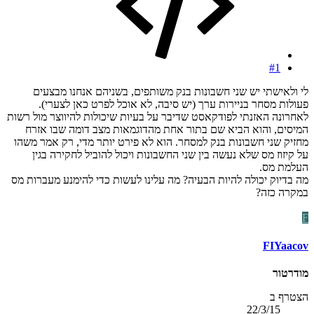
#1
לי ולאישתי יש שני חשבונות בנק משותפים, בשניהם אנחנו מבצעים
פעולות מסחר בניירות ערך (יש סיבה, לא אוכל לפרט כאן לצערי).
לאחרונה האזנתי לפודקאסט שדיבר על בעיות שיכולות להיווצר מול רשות
המיסים, והוא הביא שם בתור אחת מהדוגמאות מצב דומה שבו אזרח
מחזיק שני חשבונות בנק למסחר. הוא לא פירט יותר מדי, רק אמר משהו
על קיזוז מס שלא נעשה בין שני החשבונות ויכול להוביל לחקירה בגין
העלמת מס.
מה בדיוק יכולה להיות הבעיה? מה עלינו לעשות כדי להימנע מעברות מס
במקרה כזה?
F
FIYaacov
מודרטור
הצטרף ב
22/3/15