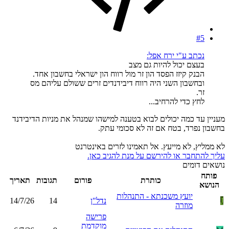
#5
נכתב ע"י ירח אפל:
בעצם יכול להיות גם מצב
הבנק קיזז הפסד הון זר מול רווח הון ישראלי בחשבון אחד.
ובחשבון השני היה רווח דיבידנדים זרים ששולם עליהם מס
זר.
לחץ כדי להרחיב...
מעניין עד כמה יכולים לבוא בטענה למישהו שמנהל את מניות הדיבידנד
בחשבון נפרד, בטח אם זה לא סכומי עתק.
לא ממליץ, לא מייעץ. אל תאמינו לזרים באינטרנט
עליך להתחבר או להירשם על מנת להגיב כאן.
נושאים דומים
פותח
כותרת
פורום
תגובות
תאריך
הנושא
יועץ משכנתא - התנהלות
J
נדל"ן
14
14/7/26
מוזרה
פרישה
מוקדמת