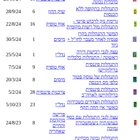
כלכלית נכונה.
התנהלות בתקופה ללא
ס
שוק ההון
6
28/9/24
הכנסות
גרימת נזק לרכוש פרטי -
ד
אוף טופיק
16
22/8/24
התנהלות מול רשות מקומית
המשך התנהלות בקרן
N
פנסיה לאחר מעבר לחו"ל +
מיסים
1
30/5/24
ניוד
עצה לגבי רכישת דירה
G
נדל"ן
1
25/5/24
ראשונה / התנהלות כלכלית
התנהלות פיננסית
ר
אוף טופיק
9
7/5/24
ברילוקיישן
התנהלות של עוסק פטור
ש
מיסים
8
20/3/24
כלפי מס הכנסה
התנהלות פיננסית
א
צרכנות פיננסית
28
5/2/24
ברילוקיישן לארה"ב
התנהלות הצדדים בשכירות
S
נדל"ן
23
5/10/23
כאשר אין חוזה תקף
פרישה
עצה לגבי התנהלות עם כסף
מוקדמת
ר
בעוש/תיק ניע/משכורת
8
24/8/23
והחיים
נמוכה
שאחריה
התנהלות נכונה מבחינת