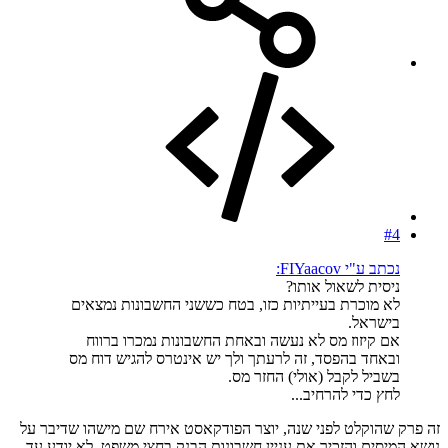
#4
נכתב ע"י FIYaacov:
ניסית לשאול אותו?
לא מוכרת בעייתיות כזו, בטח כששני החשבונות נמצאים
בישראל.
אם קיזוז מס לא נעשה ובאחת החשבונות נמכרו ברווח
ובאחד בהפסד, זה לרעתך ולך יש אינטרס להגיש דוח מס
בשביל לקבל (אולי) החזר מס.
לחץ כדי להרחיב...
זה פרק שהוקלט לפני שנה, יוצר הפודקאסט אירח שם מישהו שדיבר על
נושא המיסים והזכיר את עניין חשבונות הבנק בחצי משפט. לא יודע עד