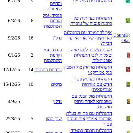
M
התנהלות עם הפיצויים
9
6/7/26
והחיים
שאחריה
פנסיה, גמל
התנהלות בעייתית של
M
וקרנות
6
6/3/26
סוכנת פנסיה של עובדת
השתלמות
איך להתמודד עם התנהלות
לא תקינה של אחראי ועד
נדל"ן
16
9/2/26
הבית?
מעבר משכיר לעצמאי -
פנסיה, גמל
ה
שאלות לגבי התנהלות
וקרנות
2
6/1/26
אופטימלית
השתלמות
התנהלות מרחוק מול חשבון
A
צרכנות פיננסית
14
17/12/25
בנק אמריקאי
התנהלות כעוסק פטור
C
חדש(עם אזרחות
מיסים
10
15/12/25
אמריקאית)
התנהלות מול הבנק עם
S
משכנתא לאחר ניתוק
נדל"ן
1
4/9/25
תושבות
התנהלות עם בת זוג בעלת
C
אזרחות אמריקאית ועוסק
שוק ההון
5
25/8/25
פטור
התנהלות חכמה במט"ח