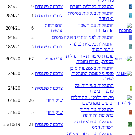
ס
התנהלות כלכלית בזוגיות
צרכנות פיננסית
9
18/5/21
התנהלות בנקאית בסיסית
ס
צרכנות פיננסית
1
28/4/21
ואבטחה
התנהלות עם חשבון
התפתחות
20/4/21
6
LinkedIn
אישית
T
התנהלות לפני ואחרי הנפקה
מיסים
12
19/3/21
התנהלות כלכלית נכונה -
T
צרכנות פיננסית
5
18/2/21
אתגר תכנוני
עובדת סיעודית - התנהלות
אוף טופיק
67
30/7/20
כספית, זכויות וחובות
התנהלות באמצעות סוכן
פנסיוני לעומת התנהלות
צרכנות פיננסית
3
13/4/20
ישירה
התנהלות בעייתית של
I
צרכנות פיננסית
4
2/4/20
סוכנות ביטוח
משבר כלכלי - התנהלות
שוק ההון
26
6/3/20
וטיפים בזמן משבר
התנהלות עם התיק
ר
שוק ההון
15
3/3/20
בתקופת הקורונה
התנהלות עצמאית מול
O
צרכנות פיננסית
21
25/10/19
רשויות המס
התנהלות עם כסף בנסיעה