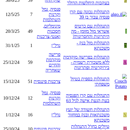
S
שוק ההון
59
30/6/25
בעקבות היחלשות הדולר
פנסיה, גמל
התנהלות נכונה עם קרן
וקרנות
7
12/5/25
פנסיה עבור בן 39
השתלמות
התנהלות עם כרטיס
מינימליזם,
I
אשראי מול מזומן - מה
חסכנות
49
20/3/25
היתרונות והחסרונות?
ואנטי-צרכנות
התנהלות מול בנק -
ה
נדל"ן
1
31/1/25
משכנתא
פרישה
התנהלות בפרישה מוקדמת
מוקדמת
A
ללא משכורת רשמית -
59
25/12/24
והחיים
בירוקרטיה ופתרונות
שאחריה
התנהלות כספית בטיול
צרכנות פיננסית
51
15/12/24
משפחתי
פנסיה, גמל
התנהלות עם קרן הפנסיה
S
וקרנות
12
10/12/24
בעת הגעת אישה לגיל 63
השתלמות
התנהלות חשודה של יועץ
N
משכנתאות ובנק במחזור
נדל"ן
16
1/12/24
משכנתא
טיולים בחו'ל התנהלות
D
צרכנות פיננסית
10
25/10/24