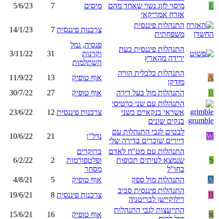
E
מיסוי לזוג נשוי שאחד מהם
מיסים
7
5/6/23
אזרח אמריקאי
התנהלות פיננסית
צרכנות פיננסית
7
14/1/23
משפחתית
פנסיה, גמל
התנהלות פיננסית בעת
וקרנות
31
3/11/22
ירידה מהארץ
השתלמות
התנהלות כלכלית הורה
A
אוף טופיק
13
11/9/22
מזדקן
B
התנהלות מול בעל דירה
אוף טופיק
27
30/7/22
התנהלות עם שני כרטיסי
אשראי בנקאיים בשני
צרכנות פיננסית
12
23/6/22
בנקים שונים
לבטים לגבי התנהלות עם
W
נדל"ן
21
10/6/22
דיירים שוכרים בדירה שלי
התנהלות עם מט"ח לאדם
ברוקרים
S
שנמצא לעיתים תכופות
ופלטפורמות
2
6/2/22
בחו"ל
מסחר
A
התנהלות מול ספק
אוף טופיק
5
4/8/21
התנהלות פיננסית סביב
B
צרכנות פיננסית
8
19/6/21
רילוקיישן לבריטניה
התייעצות לגבי התנהלות
א
אוף טופיק
16
15/6/21
מול לקוח