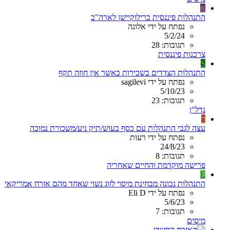
א
התנהלות פיננסית ברילוקיישן לארה"ב
נפתח על ידי אלונה
5/2/24
תגובות: 28
צרכנות פיננסית
S
התנהלות הצדדים בשכירות כאשר אין חוזה תקף
נפתח על ידי sagilevi
5/10/23
תגובות: 23
נדל"ן
ר
עצה לגבי התנהלות עם כסף בעוש/תיק ניע/משכורת נמוכה
נפתח על ידי רעות
24/8/23
תגובות: 8
פרישה מוקדמת והחיים שאחריה
E
התנהלות נכונה מבחינת מיסוי לזוג נשוי שאחד מהם אזרח אמריקאי
נפתח על ידי Eli D
5/6/23
תגובות: 7
מיסים