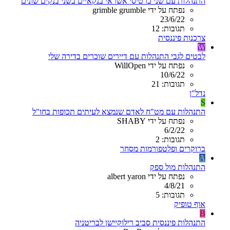
התנהלות עם שני כרטיסי אשראי בנקאיים בשני בנקים שונים
נפתח על ידי grimble grumble
23/6/22
תגובות: 12
צרכנות פיננסית
W
לבטים לגבי התנהלות עם דיירים שוכרים בדירה שלי
נפתח על ידי WillOpen
10/6/22
תגובות: 21
נדל"ן
S
התנהלות עם מט"ח לאדם שנמצא לעיתים תכופות בחו"ל
נפתח על ידי SHABY
6/2/22
תגובות: 2
ברוקרים ופלטפורמות מסחר
A
התנהלות מול ספק
נפתח על ידי albert yaron
4/8/21
תגובות: 5
אוף טופיק
B
התנהלות פיננסית סביב רילוקיישן לבריטניה