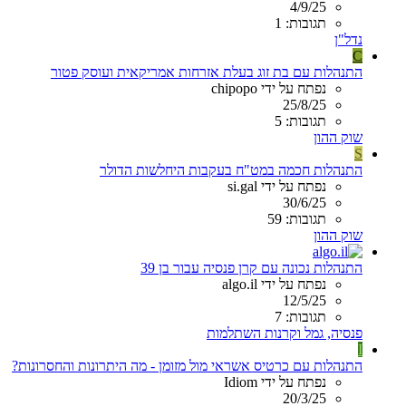
4/9/25
תגובות: 1
נדל"ן
C
התנהלות עם בת זוג בעלת אזרחות אמריקאית ועוסק פטור
נפתח על ידי chipopo
25/8/25
תגובות: 5
שוק ההון
S
התנהלות חכמה במט"ח בעקבות היחלשות הדולר
נפתח על ידי si.gal
30/6/25
תגובות: 59
שוק ההון
התנהלות נכונה עם קרן פנסיה עבור בן 39
נפתח על ידי algo.il
12/5/25
תגובות: 7
פנסיה, גמל וקרנות השתלמות
I
התנהלות עם כרטיס אשראי מול מזומן - מה היתרונות והחסרונות?
נפתח על ידי Idiom
20/3/25