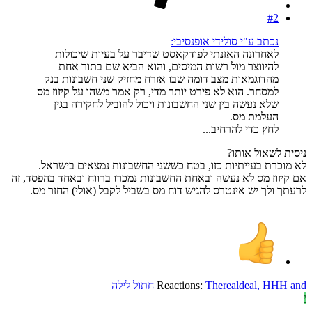
#2
נכתב ע"י סולידי אופנסיבי:
לאחרונה האזנתי לפודקאסט שדיבר על בעיות שיכולות
להיווצר מול רשות המיסים, והוא הביא שם בתור אחת
מהדוגמאות מצב דומה שבו אזרח מחזיק שני חשבונות בנק
למסחר. הוא לא פירט יותר מדי, רק אמר משהו על קיזוז מס
שלא נעשה בין שני החשבונות ויכול להוביל לחקירה בגין
העלמת מס.
לחץ כדי להרחיב...
ניסית לשאול אותו?
לא מוכרת בעייתיות כזו, בטח כששני החשבונות נמצאים בישראל.
אם קיזוז מס לא נעשה ובאחת החשבונות נמכרו ברווח ובאחד בהפסד, זה
לרעתך ולך יש אינטרס להגיש דוח מס בשביל לקבל (אולי) החזר מס.
and
HHH
,
Therealdeal
Reactions:
חתול לילה
י