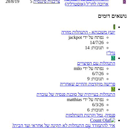
א
צרכנות פיננסית
5
28/8/19
ארוכה לחו"ל (אוסטרליה)
נושאים דומים
J
יועץ משכנתא - התנהלות מוזרה
נפתח על ידי jackpot
14/7/26
תגובות: 14
נדל"ן
M
התנהלות עם הפיצויים
נפתח על ידי milo
6/7/26
תגובות: 9
פרישה מוקדמת והחיים שאחריה
M
התנהלות בעייתית של סוכנת פנסיה של עובדת
נפתח על ידי matthias
6/3/26
תגובות: 6
פנסיה, גמל וקרנות השתלמות
איך להתמודד עם התנהלות לא תקינה של אחראי ועד הבית?