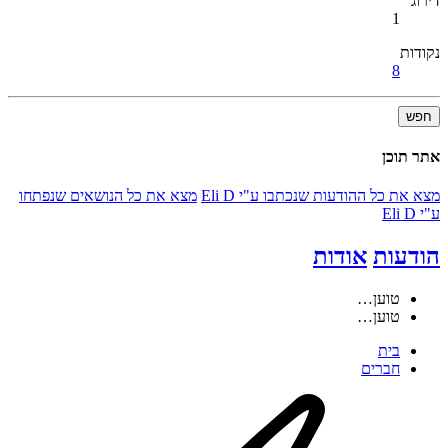
דירוג
1
נקודות
8
חפש
אתר תוכן
מצא את כל ההודעות שנכתבו ע"י Eli D
מצא את כל הנושאים שנפתחו
ע"י Eli D
הודעות
אודות
טוען…
טוען…
בית
חברים