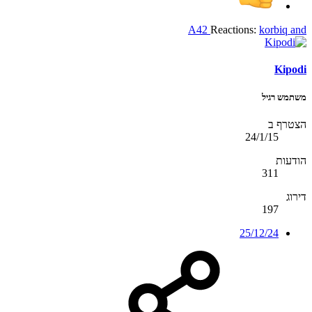
A42
Reactions:
korbiq
and
Kipodi
משתמש רגיל
הצטרף ב
24/1/15
הודעות
311
דירוג
197
25/12/24