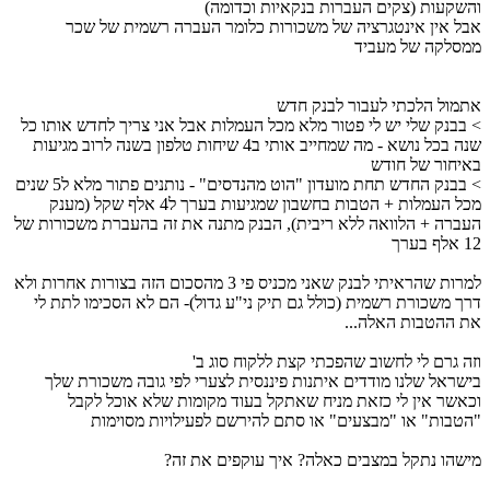
והשקעות (צקים העברות בנקאיות וכדומה)
אבל אין אינטגרציה של משכורות כלומר העברה רשמית של שכר
ממסלקה של מעביד
אתמול הלכתי לעבור לבנק חדש
> בבנק שלי יש לי פטור מלא מכל העמלות אבל אני צריך לחדש אותו כל
שנה בכל נושא - מה שמחייב אותי ב4 שיחות טלפון בשנה לרוב מגיעות
באיחור של חודש
> בבנק החדש תחת מועדון "הוט מהנדסים" - נותנים פתור מלא ל5 שנים
מכל העמלות + הטבות בחשבון שמגיעות בערך ל4 אלף שקל (מענק
העברה + הלוואה ללא ריבית), הבנק מתנה את זה בהעברת משכורות של
12 אלף בערך
למרות שהראיתי לבנק שאני מכניס פי 3 מהסכום הזה בצורות אחרות ולא
דרך משכורת רשמית (כולל גם תיק ני"ע גדול)- הם לא הסכימו לתת לי
את ההטבות האלה...
וזה גרם לי לחשוב שהפכתי קצת ללקוח סוג ב'
בישראל שלנו מודדים איתנות פיננסית לצערי לפי גובה משכורת שלך
וכאשר אין לי כזאת מניח שאתקל בעוד מקומות שלא אוכל לקבל
"הטבות" או "מבצעים" או סתם להירשם לפעילויות מסוימות
מישהו נתקל במצבים כאלה? איך עוקפים את זה?