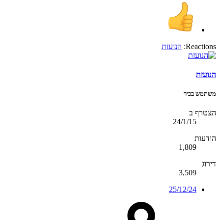
Reactions:
הנועזת
הנועזת
משתמש בכיר
הצטרף ב
24/1/15
הודעות
1,809
דירוג
3,509
25/12/24