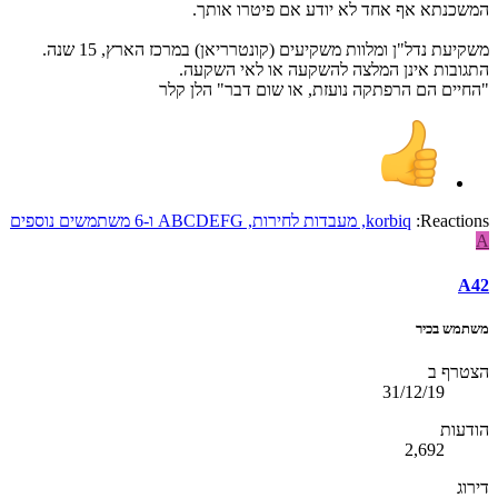
המשכנתא אף אחד לא יודע אם פיטרו אותך.
משקיעת נדל"ן ומלוות משקיעים (קונטרריאן) במרכז הארץ, 15 שנה.
התגובות אינן המלצה להשקעה או לאי השקעה.
"החיים הם הרפתקה נועזת, או שום דבר" הלן קלר
Reactions:
korbiq
,
מעבדות לחירות
,
ABCDEFG
ו-6 משתמשים נוספים
A
A42
משתמש בכיר
הצטרף ב
31/12/19
הודעות
2,692
דירוג