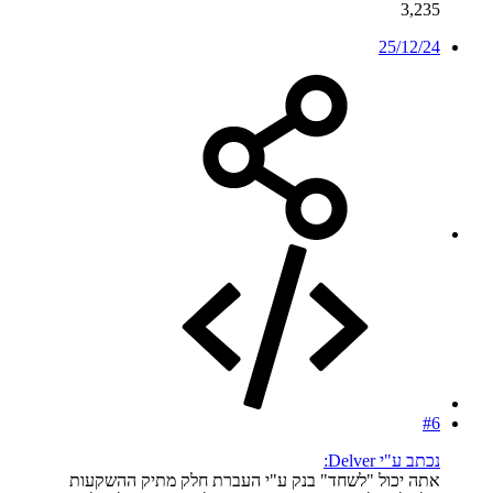
3,235
25/12/24
#6
נכתב ע"י Delver:
אתה יכול "לשחד" בנק ע"י העברת חלק מתיק ההשקעות