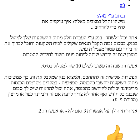
#3
נכתב ע"י A42:
מישהו נתקל במצבים כאלה? איך עוקפים את
לחץ כדי להרחיב...
אתה יכול "לשחד" בנק ע"י העברת חלק מתיק ההשקעות שלך לניהול
בבנק. בסכום גבוה תקבל תנאים שקולים לבית השקעות ותוכל לכרוך את
זה ביחד עם פטור מעמלות עוש.
כמובן שגם זה ידרוש שיחה לפחות פעם בשנה לחידוש ההטבות.
אפשרות שניה זה פשוט לשלם 10 שח למסלול בסיסי.
אפשרות שלישית זה להתחכם, ולמצוא בנק שמקבל את זה, כך שמשיכות
מתיק השקעות ייחשבו כהכנסה. ספציפית - במקרים מסוימים הכנסות
מדיבידנד יכולות להיחשב כהכנסה, אתה יכול להראות שיש לך סכום
שנכנס כל חודש ואף אחד לא צריך לדעת אם זה דיבידנד כפוי או מרצון
(מכירת ני"ע).
אני הייתי הולך על אפשרות 3 ואם לא - אז אפשרות 2.