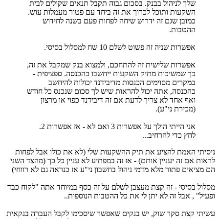
שלך לניהול בבנק. בסכום גבוה תקבל תנאים שקולים לבית
השקעות ותוכל לכרוך את זה ביחד עם פטור מעמלות עוש.
כמובן שגם זה ידרוש שיחה לפחות פעם בשנה לחידוש
ההטבות.
אפשרות שניה זה פשוט לשלם 10 שח למסלול בסיסי.
אפשרות שלישית זה להתחכם, ולמצוא בנק שמקבל את זה,
כך שמשיכות מתיק השקעות ייחשבו כהכנסה. ספציפית -
במקרים מסוימים הכנסות מדיבידנד יכולות להיחשב
כהכנסה, אתה יכול להראות שיש לך סכום שנכנס כל חודש
ואף אחד לא צריך לדעת אם זה דיבידנד כפוי או מרצון
(מכירת ני"ע).
אני הייתי הולך על אפשרות 3 ואם לא - אז אפשרות 2.
לחץ כדי להרחיב...
ניסיתי האמת להציע את תיק ההשקעות שלי (לא את כולו אבל לפחות
לראות אם זה יעניין אותם) - אז זה במפתיע לא עניין כל כך (מהצד השני
הם מציאים פתור מלא מדמי ניהול בחשבון ני"ע אז כנראה גם לא רווחי)
מסלול בסיסי - זה קצת מעצבן לשלם על זה כסף במיוחד אתה "לקוח כבד
ופעיל" , אבל זה לא יתן לי את כל ההטבות הנוספות..
עשיתי קצת סקר שוק, יש בנקים שאפשר שיסכימו לקבל העברה בנקאית