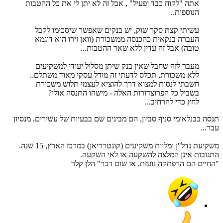
אתה "לקוח כבד ופעיל" , אבל זה לא יתן לי את כל ההטבות
הנוספות..
עשיתי קצת סקר שוק, יש בנקים שאפשר שיסכימו לקבל
העברה בנקאית כהכנסה ממשכורת (וואן זירו הוא דוגמא
טובה) אבל זה עדין ללא שאר ההטבות...
מעבר לזה שחבל שאין בנק שיתן מסלול יעודי למשקיעים
ללא משכורת, תכלס לדעתי זה מודל עסקי מאוד משתלם..
חשבתי לנסות למצוא דרך להוציא לעצמי תלוש משכורת
בשביל כל הפרוצדורות האלה - מישהו התנסה אולי?
לחץ כדי להרחיב...
תנסה בבנלאומי סניף סביון, הם מבינים שם בבעיות של עשירים, מנסיון
עבר...
משקיעת נדל"ן ומלוות משקיעים (קונטרריאן) במרכז הארץ, 15 שנה.
התגובות אינן המלצה להשקעה או לאי השקעה.
"החיים הם הרפתקה נועזת, או שום דבר" הלן קלר