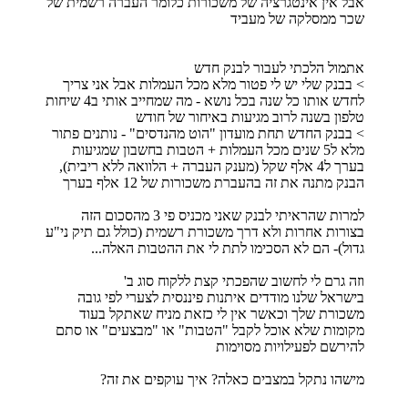
אבל אין אינטגרציה של משכורות כלומר העברה רשמית של
שכר ממסלקה של מעביד
אתמול הלכתי לעבור לבנק חדש
> בבנק שלי יש לי פטור מלא מכל העמלות אבל אני צריך
לחדש אותו כל שנה בכל נושא - מה שמחייב אותי ב4 שיחות
טלפון בשנה לרוב מגיעות באיחור של חודש
> בבנק החדש תחת מועדון "הוט מהנדסים" - נותנים פתור
מלא ל5 שנים מכל העמלות + הטבות בחשבון שמגיעות
בערך ל4 אלף שקל (מענק העברה + הלוואה ללא ריבית),
הבנק מתנה את זה בהעברת משכורות של 12 אלף בערך
למרות שהראיתי לבנק שאני מכניס פי 3 מהסכום הזה
בצורות אחרות ולא דרך משכורת רשמית (כולל גם תיק ני"ע
גדול)- הם לא הסכימו לתת לי את ההטבות האלה...
וזה גרם לי לחשוב שהפכתי קצת ללקוח סוג ב'
בישראל שלנו מודדים איתנות פיננסית לצערי לפי גובה
משכורת שלך וכאשר אין לי כזאת מניח שאתקל בעוד
מקומות שלא אוכל לקבל "הטבות" או "מבצעים" או סתם
להירשם לפעילויות מסוימות
מישהו נתקל במצבים כאלה? איך עוקפים את זה?