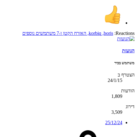
Reactions:
boris
,
korbiq
,
האזרח הקטן
ו-7 משתמשים נוספים
הנועזת
משתמש בכיר
הצטרף ב
24/1/15
הודעות
1,809
דירוג
3,509
25/12/24