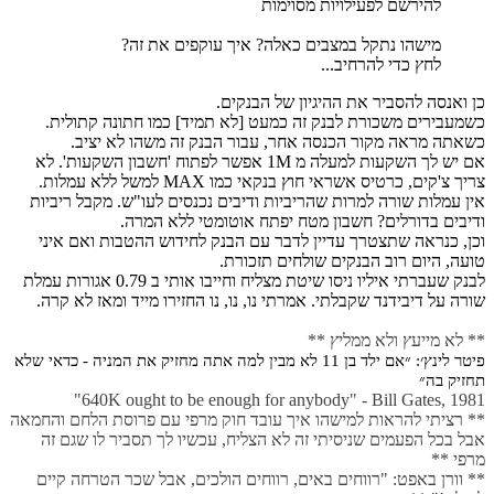
להירשם לפעילויות מסוימות
מישהו נתקל במצבים כאלה? איך עוקפים את זה?
לחץ כדי להרחיב...
כן ואנסה להסביר את ההיגיון של הבנקים.
כשמעבירים משכורת לבנק זה כמעט [לא תמיד] כמו חתונה קתולית.
כשאתה מראה מקור הכנסה אחר, עבור הבנק זה משהו לא יציב.
אם יש לך השקעות למעלה מ 1M אפשר לפתוח 'חשבון השקעות'. לא
צריך צ'קים, כרטיס אשראי חוץ בנקאי כמו MAX למשל ללא עמלות.
אין עמלות שורה למרות שהריביות ודיבים נכנסים לעו"ש. מקבל ריביות
ודיבים בדורלים? חשבון מטח יפתח אוטומטי ללא המרה.
וכן, כנראה שתצטרך עדיין לדבר עם הבנק לחידוש ההטבות ואם איני
טועה, היום רוב הבנקים שולחים תזכורת.
לבנק שעברתי איליו ניסו שיטת מצליח וחייבו אותי ב 0.79 אגורות עמלת
שורה על דיבידנד שקבלתי. אמרתי נו, נו, נו החזירו מייד ומאז לא קרה.
** לא מייעץ ולא ממליץ **
פיטר לינץ׳: ״אם ילד בן 11 לא מבין למה אתה מחזיק את המניה - כדאי שלא
תחזיק בה״
640K ought to be enough for anybody" - Bill Gates, 1981"
** רציתי להראות למישהו איך עובד חוק מרפי עם פרוסת הלחם והחמאה
אבל בכל הפעמים שניסיתי זה לא הצליח, עכשיו לך תסביר לו שגם זה
מרפי **
** וורן באפט: "רווחים באים, רווחים הולכים, אבל שכר הטרחה קיים