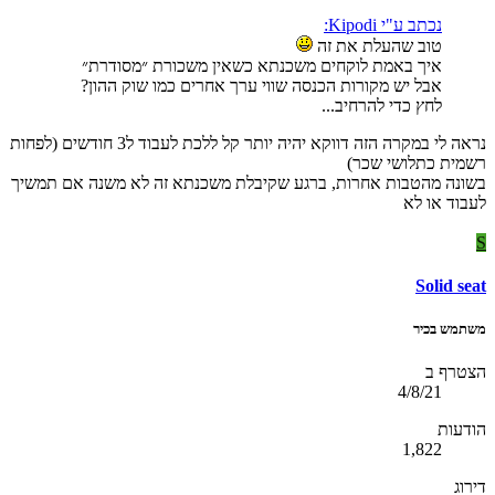
נכתב ע"י Kipodi:
טוב שהעלת את זה
איך באמת לוקחים משכנתא כשאין משכורת ״מסודרת״
אבל יש מקורות הכנסה שווי ערך אחרים כמו שוק ההון?
לחץ כדי להרחיב...
נראה לי במקרה הזה דווקא יהיה יותר קל ללכת לעבוד ל3 חודשים (לפחות
רשמית כתלושי שכר)
בשונה מהטבות אחרות, ברגע שקיבלת משכנתא זה לא משנה אם תמשיך
לעבוד או לא
S
Solid seat
משתמש בכיר
הצטרף ב
4/8/21
הודעות
1,822
דירוג