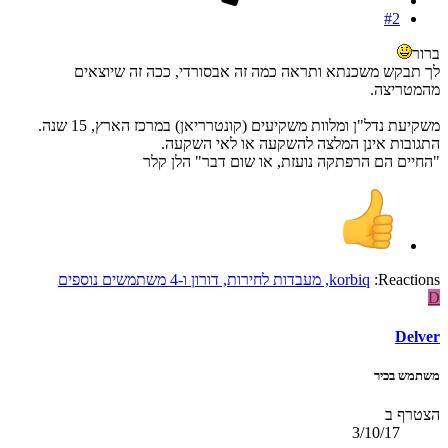
#2
ברור
לך תבקש משכנתא ותראה כמה זה אבסורדי, ככה זה שיוצאים
מהמטריצה.
משקיעת נדל"ן ומלוות משקיעים (קונטרריאן) במרכז הארץ, 15 שנה.
התגובות אינן המלצה להשקעה או לאי השקעה.
"החיים הם הרפתקה נועזת, או שום דבר" הלן קלר
Reactions:
korbiq
,
מעבדות לחירות
,
דורון
ו-4 משתמשים נוספים
D
Delver
משתמש בכיר
הצטרף ב
3/10/17