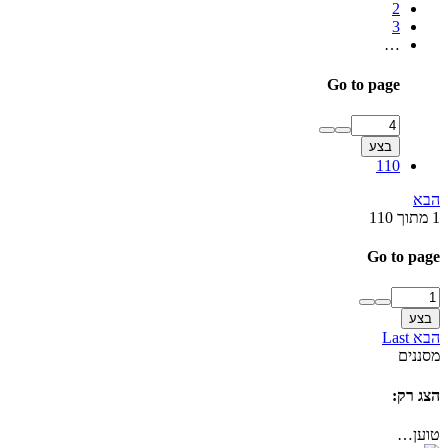
2
3
…
Go to page
בצע
110
הבא
1 מתוך 110
Go to page
בצע
הבא
Last
מסננים
הצג רק:
טוען…