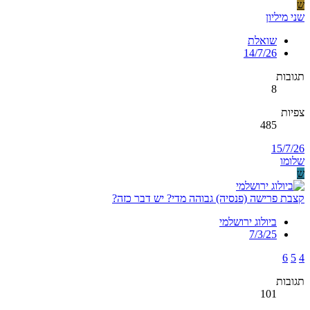
ש
שני מיליון
שואלת
14/7/26
תגובות
8
צפיות
485
15/7/26
שלומו
ש
קצבת פרישה (פנסיה) גבוהה מדי? יש דבר כזה?
ביולוג ירושלמי
7/3/25
6
5
4
תגובות
101