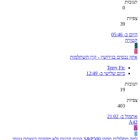
תגובות
0
צפיות
39
היום ב- 05:46
קטורה
ק
T
איזון נכסים בגירושין - קרן השתלמות
Terry Fic
ביום שלישי ב- 12:49
תגובות
19
צפיות
403
אתמול ב- 21:02
A42
A
א
למה מסלולים מחקי S&P500 קונים קרנות ולא מחקים בעצמם (ועוד