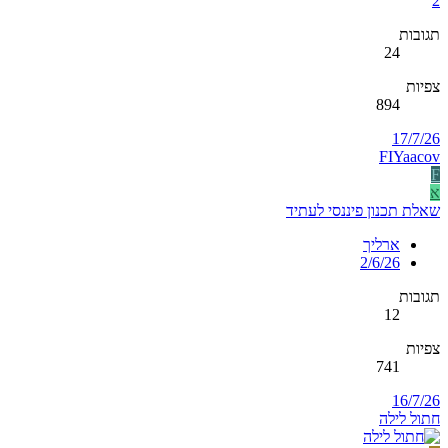
2
תגובות
24
צפיות
894
17/7/26
FIYaacov
F
א
שאלת תכנון פיננסי לעתיד
ארליך
2/6/26
תגובות
12
צפיות
741
16/7/26
חתול לילה