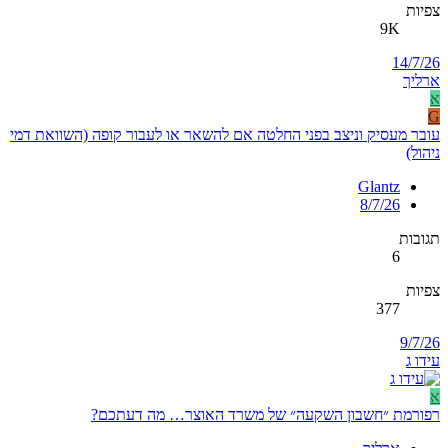
צפיות
9K
14/7/26
ארליך
א
G
עובר מעסיק וניצב בפני החלטה אם להשאר או לעבור קופה (השוואת דמי
ניהול)
Glantz
8/7/26
תגובות
6
צפיות
377
9/7/26
עידו ג
א
רפורמת ״חשבון השקעה״ של משרד האוצר… מה דעתכם?