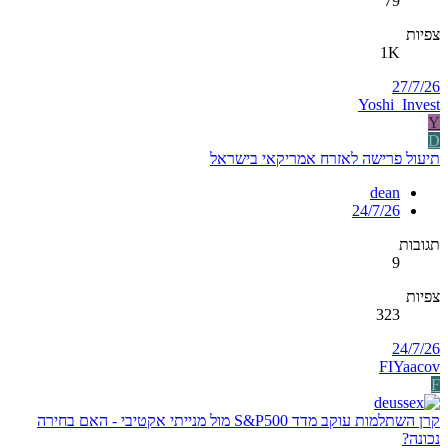
79
צפיות
1K
27/7/26
Yoshi_Invest
Y
D
תיעול פרישה לאזרח אמריקאי בישראל
dean
24/7/26
תגובות
9
צפיות
323
24/7/26
FIYaacov
F
קרן השתלמות עוקב מדד S&P500 מול מנייתי אקטיבי - האם בחירה
נכונה?