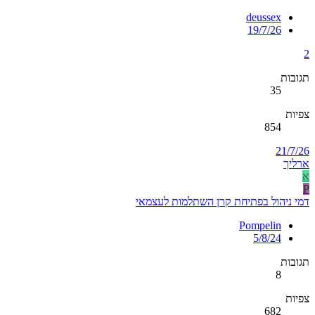
deussex
19/7/26
2
תגובות
35
צפיות
854
21/7/26
ארליך
א
P
דמי ניהול בפתיחת קרן השתלמות לעצמאי
Pompelin
5/8/24
תגובות
8
צפיות
682