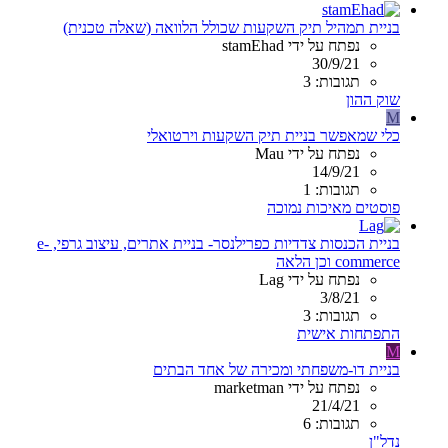
בניית תמהיל תיק השקעות שכולל הלוואה (שאלה טכנית)
נפתח על ידי stamEhad
30/9/21
תגובות: 3
שוק ההון
M
כלי שמאפשר בניית תיק השקעות וירטואלי
נפתח על ידי Mau
14/9/21
תגובות: 1
פוסטים מאיכות נמוכה
בניית הכנסות צדדיות כפרילנסר- בניית אתרים, עיצוב גרפי, e-
commerce וכן הלאה
נפתח על ידי Lag
3/8/21
תגובות: 3
התפתחות אישית
M
בניית דו-משפחתי ומכירה של אחד הבתים
נפתח על ידי marketman
21/4/21
תגובות: 6
נדל"ן