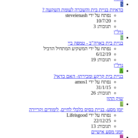
S
כדאיות בניית בית והשכרה לעומת השקעה ?
נפתח על ידי steveienash
10/7/20
תגובות: 3
נדל"ן
ה
בניית בית בארה"ב - טמפה ביי
נפתח על ידי המשקיע המתחיל הדביל
6/12/19
תגובות: 19
נדל"ן
A
בניית בית קרקע ומכירתו- האם כדאי?
נפתח על ידי amos1
31/1/15
תגובות: 26
שוק ההון
L
יומן מסע- בניית בסיס כלכלי לחיים, לימודים וקריירה
נפתח על ידי Lifeisgood
22/12/25
תגובות: 13
יומני מסע אישיים
B