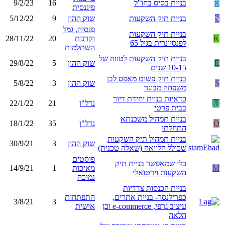
א
בניית בסיס בחו"ל
16
9/2/23
פיננסית
S
בניית תיק השקעות
שוק ההון
9
5/12/22
פנסיה, גמל
בניית תיק השקעות
K
וקרנות
20
28/11/22
לפנסיונרית בגיל 65
השתלמות
בניית תיק השקעות לטווח של
E
שוק ההון
5
29/8/22
10-15 שנים
בניית תיק פשוט מאפס לבן
S
שוק ההון
3
5/8/22
משפחה מבוגר
כדאיות בניית יחידת דיור
M
נדל"ן
21
22/1/22
בבית פרטי
בניית תמהיל משכנתא
O
נדל"ן
35
18/1/22
התחלתי
בניית תמהיל תיק השקעות
שוק ההון
3
30/9/21
שכולל הלוואה (שאלה טכנית)
פוסטים
כלי שמאפשר בניית תיק
M
מאיכות
1
14/9/21
השקעות וירטואלי
נמוכה
בניית הכנסות צדדיות
כפרילנסר- בניית אתרים,
התפתחות
3/8/21
3
עיצוב גרפי, e-commerce וכן
אישית
הלאה