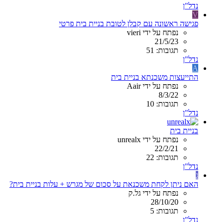
נדל"ן
V
פגישה ראשונה עם קבלן לטובת בניית בית פרטי
נפתח על ידי vieri
21/5/23
תגובות: 51
נדל"ן
A
התייעצות משכנתא בניית בית
נפתח על ידי Aair
8/3/22
תגובות: 10
נדל"ן
בניית בית
נפתח על ידי unrealx
22/2/21
תגובות: 22
נדל"ן
ג
האם ניתן לקחת משכנאת על סכום של מגרש + עלות בניית בית?
נפתח על ידי גל.ק
28/10/20
תגובות: 5
נדל"ן