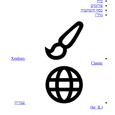
בית
פורומים
כסף והשקעות
נדל"ן
Xenforo
Classic
עברית
(he_IL)