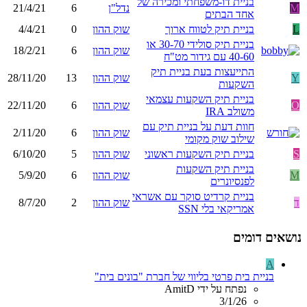
בניית דו-משפחתי ומכירה של
M
נדל"ן
6
21/4/21
אחד הבתים
L
בניית תיק לטווח ארוך
שוק ההון
0
4/4/21
בניית תיק סולידי 30-70 או
שוק ההון
6
18/2/21
40-60 עם גידור מט"ח
התייעצות בעת בניית תיק
Y
שוק ההון
13
28/11/20
השקעות
בניית תיק השקעות עצמאי
O
שוק ההון
6
22/11/20
משולב IRA
חוות דעת על בניית תיק עם
שוק ההון
6
2/11/20
שילוב שוק מקומי
S
בניית תיק השקעות ראשוני
שוק ההון
5
6/10/20
בניית תיק השקעות
M
שוק ההון
6
5/9/20
לפנסיונרים
בניית קרדיט סוקר עם אשראי
ד
שוק ההון
2
8/7/20
אמריקאי בלי SSN
נושאים דומים
A
בניית בית פרטי בליווי של חברת "בונים בית"
נפתח על ידי AmitD
3/1/26