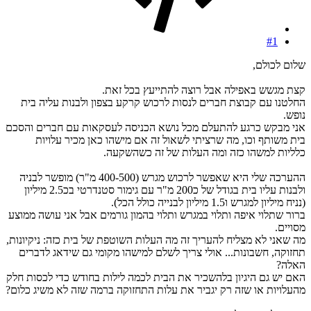
#1
שלום לכולם,
קצת מגשש באפילה אבל רוצה להתייעץ בכל זאת.
החלטנו עם קבוצת חברים לנסות לרכוש קרקע בצפון ולבנות עליה בית
נופש.
אני מבקש כרגע להתעלם מכל נושא הכניסה לעסקאות עם חברים והסכם
בית משותף וכו, מה שרציתי לשאול זה אם מישהו כאן מכיר עלויות
כלליות למשהו כזה ומה העלות של זה כשהשקעה.
ההערכה שלי היא שאפשר לרכוש מגרש (400-500 מ"ר) מופשר לבניה
ולבנות עליו בית בגודל של כ200 מ"ר עם גימור סטנדרטי בכ2.5 מיליון
(נניח מיליון למגרש ו1.5 מיליון לבנייה כולל הכל).
ברור שתלוי איפה ותלוי במגרש ותלוי בהמון גורמים אבל אני עושה ממוצע
מסויים.
מה שאני לא מצליח להעריך זה מה העלות השוטפת של בית כזה: ניקיונות,
תחזוקה, חשבונות... אולי צריך לשלם למישהו מקומי גם שידאג לדברים
האלה?
האם יש גם היגיון בלהשכיר את הבית לכמה לילות בחודש כדי לכסות חלק
מהעלויות או שזה רק יגביר את עלות התחזוקה ברמה שזה לא משיג כלום?