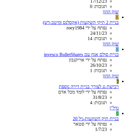
17/12/23
תגובות: 0
שוק ההון
R
בניית 2 תיקי השקעות (אקסלנס ומיטב-דש)
נפתח על ידי roey1984
24/11/23
תגובות: 14
שוק ההון
א
בניית סולם אגח עם invesco BulletShares
נפתח על ידי אריקנבון
26/10/23
תגובות: 1
שוק ההון
ל
רכישת גג לצורך בניית דירה נוספת
נפתח על ידי לומד מכל אדם
31/8/23
תגובות: 4
נדל"ן
ס
בניית תיק השקעות-גיל 20
נפתח על ידי סטאר
1/7/23