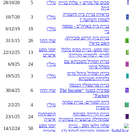
ג
סכום של מגרש + עלות בניית
נדל"ן
5
28/10/20
בית?
כדאיות בניית בית והשכרה
S
נדל"ן
3
10/7/20
לעומת השקעה ?
בניית בית בארה"ב - טמפה
ה
נדל"ן
19
6/12/19
ביי
בניית בית קרקע ומכירתו-
A
שוק ההון
26
31/1/15
האם כדאי?
יומן מסע- בניית בסיס כלכלי
יומני מסע
22/12/25
13
L
לחיים, לימודים וקריירה
אישיים
בניית תמהיל משכנתא עם
B
נדל"ן
24
6/9/25
מסלול פיתוי
בניית תמהיל וניהול מו״מ
S
נדל"ן
3
19/5/25
בלקיחת משכנתא
בניית פורטפוליו הכנסה
N
פסיבית בסגנון “The Income
שוק ההון
6
30/4/25
Factory”
דירה למגורים- בניית עסקה
M
נדל"ן
4
2/2/25
מיטבית
בניית קריירה בפיתוח
התפתחות
23/1/25
24
C
שמתחילה בתעשייה בטחונית
אישית
שלהי גילאי ה20 - בניית
יומני מסע
14/12/24
50
משפחה ותוכניות לעתיד (?)
אישיים