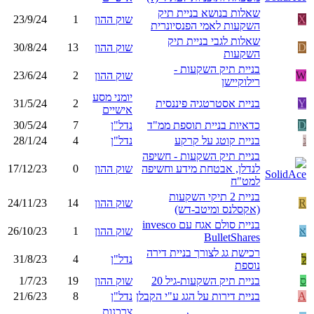
שאלות בנושא בניית תיק
X
שוק ההון
1
23/9/24
השקעות לאמי הפנסיונרית
שאלות לגבי בניית תיק
D
שוק ההון
13
30/8/24
השקעות
בניית תיק השקעות -
W
שוק ההון
2
23/6/24
רילוקיישן
יומני מסע
Y
בניית אסטרטגיה פיננסית
2
31/5/24
אישיים
D
כדאיות בניית תוספת ממ"ד
נדל"ן
7
30/5/24
נ
בניית קוטג על קרקע
נדל"ן
4
28/1/24
בניית תיק השקעות - חשיפה
לנדלן, אבטחת מידע וחשיפה
שוק ההון
0
17/12/23
למט"ח
בניית 2 תיקי השקעות
R
שוק ההון
14
24/11/23
(אקסלנס ומיטב-דש)
בניית סולם אגח עם invesco
א
שוק ההון
1
26/10/23
BulletShares
רכישת גג לצורך בניית דירה
ל
נדל"ן
4
31/8/23
נוספת
ס
בניית תיק השקעות-גיל 20
שוק ההון
19
1/7/23
A
בניית דירות על הגג ע"י הקבלן
נדל"ן
8
21/6/23
צרכנות