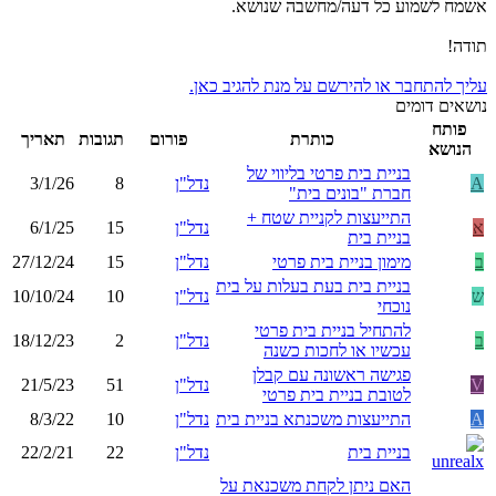
אשמח לשמוע כל דעה/מחשבה שנושא.
תודה!
עליך להתחבר או להירשם על מנת להגיב כאן.
נושאים דומים
פותח
כותרת
פורום
תגובות
תאריך
הנושא
בניית בית פרטי בליווי של
A
נדל"ן
8
3/1/26
חברת "בונים בית"
התייעצות לקניית שטח +
א
נדל"ן
15
6/1/25
בניית בית
ב
מימון בניית בית פרטי
נדל"ן
15
27/12/24
בניית בית בעת בעלות על בית
ש
נדל"ן
10
10/10/24
נוכחי
להתחיל בניית בית פרטי
ב
נדל"ן
2
18/12/23
עכשיו או לחכות כשנה
פגישה ראשונה עם קבלן
V
נדל"ן
51
21/5/23
לטובת בניית בית פרטי
A
התייעצות משכנתא בניית בית
נדל"ן
10
8/3/22
בניית בית
נדל"ן
22
22/2/21
האם ניתן לקחת משכנאת על