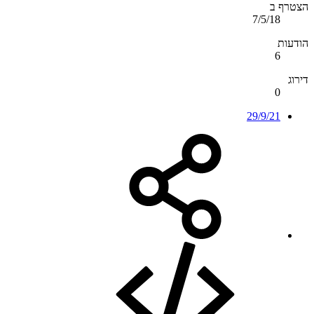
הצטרף ב
7/5/18
הודעות
6
דירוג
0
29/9/21