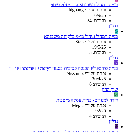
בניית תמהיל משכנתא עם מסלול פיתוי
נפתח על ידי bigbang
6/9/25
תגובות: 24
נדל"ן
S
בניית תמהיל וניהול מו״מ בלקיחת משכנתא
נפתח על ידי Step
19/5/25
תגובות: 3
נדל"ן
N
בניית פורטפוליו הכנסה פסיבית בסגנון “The Income Factory”
נפתח על ידי Nissanitz
30/4/25
תגובות: 6
שוק ההון
M
דירה למגורים- בניית עסקה מיטבית
נפתח על ידי Megic
2/2/25
תגובות: 4
נדל"ן
C
בניית קריירה בפיתוח שמתחילה בתעשייה בטחונית