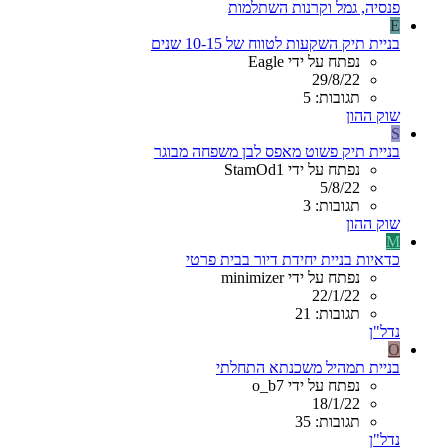
פנסיה, גמל וקרנות השתלמות
E
בניית תיק השקעות לטווח של 10-15 שנים
נפתח על ידי Eagle
29/8/22
תגובות: 5
שוק ההון
S
בניית תיק פשוט מאפס לבן משפחה מבוגר
נפתח על ידי StamOd1
5/8/22
תגובות: 3
שוק ההון
M
כדאיות בניית יחידת דיור בבית פרטי
נפתח על ידי minimizer
22/1/22
תגובות: 21
נדל"ן
O
בניית תמהיל משכנתא התחלתי
נפתח על ידי o_b7
18/1/22
תגובות: 35
נדל"ן