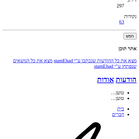
דירוג
297
נקודות
63
חפש
אתר תוכן
מצא את כל ההודעות שנכתבו ע"י stamEhad
מצא את כל הנושאים
שנפתחו ע"י stamEhad
הודעות
אודות
טוען…
טוען…
בית
חברים