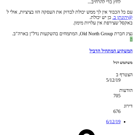
לחץ כדי להרחיב...
עם כל הכבוד אין לך ממש יכולת לבדוק את העסקה הזו בציציות, אולי ל
@יהונתן ב.
כן יש יכולת.
באקסל שצירפת אין עלויות מימון.
נציג חברת Old North Group, המתמחים בהשקעות נדל"ן בארה"ב.
ה
המשקיע המתחיל הדביל
משתמש רגיל
הצטרף ב
5/12/19
הודעות
705
דירוג
676
6/12/19