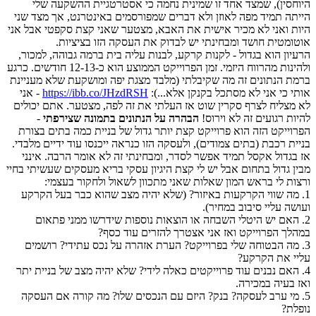
היוחסין), שמצד אחד זו שמינית נחמה כי אסטרטגיית ההשקעה שלי
הייתה תמיד מפה לאוזן ולא דברים שמפורסמים באינטרנט, אך מצד שני
היות ואני לא מכיר אישית את האבא, מצטער שאני קצת סקפטי אבל אני
אוטומטית חושד ומבחינתי יש לבדוק את העסקה הזו בציציות.
הרעיון הוא בגדול - לקנות קרקע, לבנות עליה בית ברמה גבוהה, למכור,
ולהינות מהרווח היזמי. זמן הפרוייקט הממוצע הוא כ-12-13 חודשים. כרגע
ברמת הנתונים זה מה שקיבלתי (מלבד מצגת יפה ומושקעת שלא מעניינת
אותי כי אני לא מסתכל בקנקן אלא...):
https://ibb.co/JHzdRSH
- אני
לא מצליח לצרף סקרין שוט אז העלתי את זה לפה, מצטער. אתם יכולים
להיות רגועים זה לא וירוס!
הבהרה על הנתונים בתמונה שצירפתי
-
הפרוייקט הזה הוא פרוייקט קצת יותר גדול של בניית כמה בתים בצורת
בניית רכבת (בתים צמודים), ולעסקה הזו כנראה ייכנסו עוד ידיים מלבדי.
אז בגדול אקסל תמיד אפשר לסדר, ומבחינתי זה לא אומר הרבה. אינני
מבין גדול בתחום אבל יש לי קצת היגיון עסקי בריא מעסקים שעשיתי בחיי
ורצות לי בראש המון שאלות שאני מתכוון לשאול ולחקור בעצמי:
1. מה שווי הקרקעות באיזור? (שלא יהיה מצב שהוא כבר בעל הקרקע
ועושה עליי סיבוב במחיר).
2. האם יש היטלי השבחה או הוצאות נוספות שידרשו ממני פתאום
במהלך הפרוייקט ואז אני אצטרך להזרים עוד כסף?
3. מה הבטוחה שלי בפרוייקט? הערת אזהרה על נכס עתידי? רושמים
עליי את הקרקע?
4. האם נבנים עוד פרוייקטים כאלה לידי? שלא יהיה מצב של בניית יתר
ואז בעיה במכירה.
5. מי ערב לעסקה? בנק? היזם עם הנכסים שלו? מה קורה אם העסקה
נופלת?