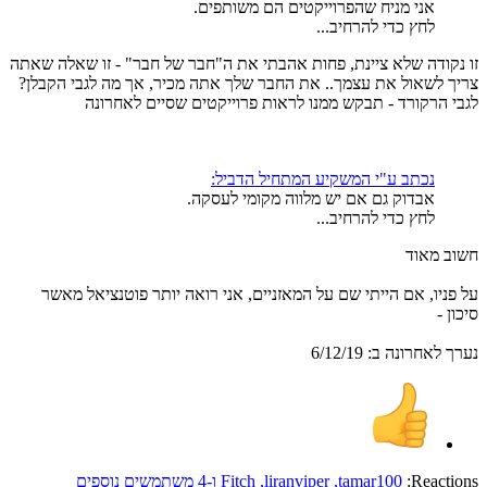
אני מניח שהפרוייקטים הם משותפים.
לחץ כדי להרחיב...
זו נקודה שלא ציינת, פחות אהבתי את ה"חבר של חבר" - זו שאלה שאתה
צריך לשאול את עצמך.. את החבר שלך אתה מכיר, אך מה לגבי הקבלן?
לגבי הרקורד - תבקש ממנו לראות פרוייקטים שסיים לאחרונה
נכתב ע"י המשקיע המתחיל הדביל:
אבדוק גם אם יש מלווה מקומי לעסקה.
לחץ כדי להרחיב...
חשוב מאוד
על פניו, אם הייתי שם על המאזניים, אני רואה יותר פוטנציאל מאשר
סיכון -
נערך לאחרונה ב:
6/12/19
Reactions:
tamar100
,
liranviper
,
Fitch
ו-4 משתמשים נוספים