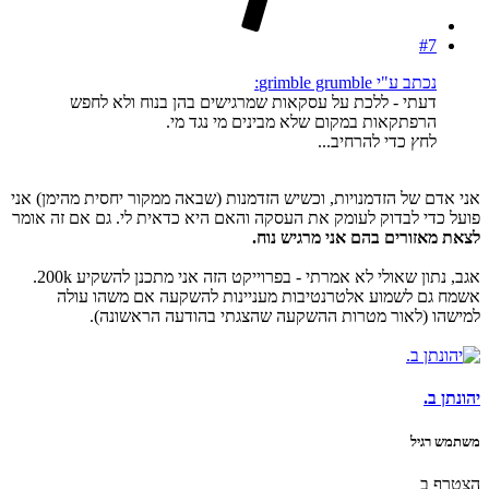
#7
נכתב ע"י grimble grumble:
דעתי - ללכת על עסקאות שמרגישים בהן בנוח ולא לחפש
הרפתקאות במקום שלא מבינים מי נגד מי.
לחץ כדי להרחיב...
אני אדם של הזדמנויות, וכשיש הזדמנות (שבאה ממקור יחסית מהימן) אני
פועל כדי לבדוק לעומק את העסקה והאם היא כדאית לי. גם אם זה אומר
לצאת מאזורים בהם אני מרגיש נוח.
אגב, נתון שאולי לא אמרתי - בפרוייקט הזה אני מתכנן להשקיע 200k.
אשמח גם לשמוע אלטרנטיבות מעניינות להשקעה אם משהו עולה
למישהו (לאור מטרות ההשקעה שהצגתי בהודעה הראשונה).
יהונתן ב.
משתמש רגיל
הצטרף ב