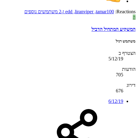
Reactions:
tamar100
,
liranviper
,
edd
ו-2 משתמשים נוספים
ה
המשקיע המתחיל הדביל
משתמש רגיל
הצטרף ב
5/12/19
הודעות
705
דירוג
676
6/12/19