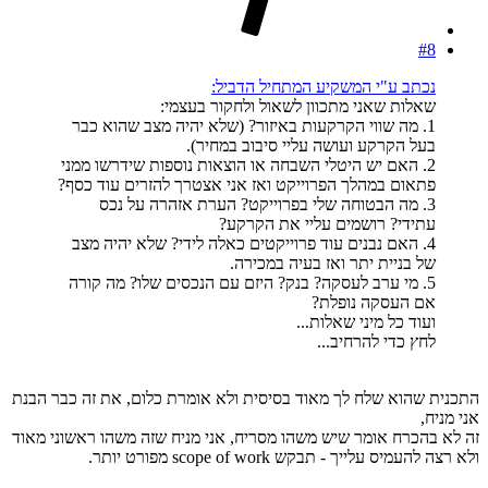
#8
נכתב ע"י המשקיע המתחיל הדביל:
שאלות שאני מתכוון לשאול ולחקור בעצמי:
1. מה שווי הקרקעות באיזור? (שלא יהיה מצב שהוא כבר
בעל הקרקע ועושה עליי סיבוב במחיר).
2. האם יש היטלי השבחה או הוצאות נוספות שידרשו ממני
פתאום במהלך הפרוייקט ואז אני אצטרך להזרים עוד כסף?
3. מה הבטוחה שלי בפרוייקט? הערת אזהרה על נכס
עתידי? רושמים עליי את הקרקע?
4. האם נבנים עוד פרוייקטים כאלה לידי? שלא יהיה מצב
של בניית יתר ואז בעיה במכירה.
5. מי ערב לעסקה? בנק? היזם עם הנכסים שלו? מה קורה
אם העסקה נופלת?
ועוד כל מיני שאלות...
לחץ כדי להרחיב...
התכנית שהוא שלח לך מאוד בסיסית ולא אומרת כלום, את זה כבר הבנת
אני מניח,
זה לא בהכרח אומר שיש משהו מסריח, אני מניח שזה משהו ראשוני מאוד
ולא רצה להעמיס עלייך - תבקש scope of work מפורט יותר.