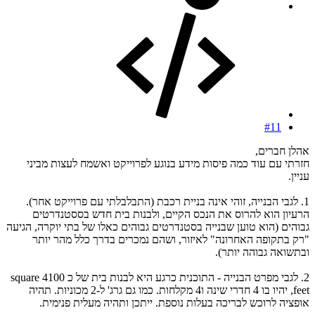
#11
אהלן חברים,
חזרתי עם עוד כמה פיסות מידע בנוגע לפרוייקט ואשמח לעצות מביני
עניין.
1. לגבי הבנייה, זוהי אינה בניית רכבת (התבלבלתי עם פרוייקט אחר).
הרעיון הוא להרוס את הנכס הקיים, ולבנות בית חדש בססטנדרטים
גבוהים (הוא טוען שבנייה בסטנדרטים גבוהים כאלו של בתי יוקרה, הגיעה
"רק בתקופה האחרונה" לאיזור, ושהם נמכרים בדרך כלל מהר יותר
ובתשואה גבוהה יותר).
2. לגבי מפרט הבנייה - התוכנית כרגע היא לבנות בית של כ 4100 square
feet, יהיו בו 4 חדרי שינה ו4 מקלחות. כמו גם גרג' ל-2 מכוניות. תהיה
אופציה לרוכש לבריכה בעלות נוספת. ייתכן ותהיה מעלית פנימית.