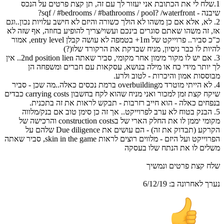
1.שלח לי את הכתובת אני יעזור לך עם זה, תן קצת פרטים על הנכס
שיבנה - sqf / #bedrooms / #bathrooms / pool? /waterfront?
2. לא, אלא אם כן משהו לא הולך כשורה והיזם לא חישב עלויות נכון..וגם
אז, זה משהו שאתם סוגרים בינכם ועשוי/צריך להופיע בחוזה, אף שזה לא
כ"כ סביר.. פרוייקט של 1m+ בטמפה לא עושה קבלן entry level, אמור
להיות לו כבר ניסיון, מניח שבדקת את הרקורד שלו(?)
3. אם יש לו מקור מימון אחר מקומי, סביר שאתה 2nd position lien.. אין
לך יותר מידי כח או מילה בנושא, עסקאות עם חברים ומשפחה הן
מבוססות אמון והיכרות - לטוב ולרע.
4. לא הייתי מוטרד מoverbuilding ברמת נכסים כאלה..מה שכן - סביר
שיקח קצת זמן למכור ואני מניח שהוא לקח בחשבון carrying costs כבדים
בנפחים כאלה - הוא חייב רזרבות - תבקש לראות את זה בתכנית.
5. הבנק בטוח לא ערב לפרוייקט.. אך זה כן סימן טוב אם בנק/מלווה
מקומי יממן לו את החלק הארי של בconstruction costs והרכישה של
הקרקע (תבדוק את זה) - הם עושים את Due diligence שלהם על
הפרוייקט ועל היזם - מלווים רוצים לראות skin in the game, סביר שאתה
משלים לו את הנתח שלו בעסקה
שלח קצת פרטים ונמשיך
נערך לאחרונה ב:
6/12/19