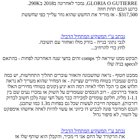
GLORIA O GUTIERRE, נמכר לאחרונה ב2018 ב290K.
כרגע הנכס תחת חוזה
$317,500 - אז מוריד את החשש שהוא גוזר עלייך כפי שחששת
נכתב ע"י המשקיע המתחיל הדביל:
לגבי נתוני בנייה - בודק מולו ואחזור עם תשובה.
לחץ כדי להרחיב...
תבקש ממנו שיראה לך comps זהים בחצי שנה האחרונה לפחות - בהתאם
לspecs בניה שלו
ממבט חטוף - נראה שהשכונה והאזור עוברים תהליך התחדשות, יש כמה
בתים שנמכרו בטווח מחירים שציינת - אז המחיר שהוא מעריך לא נראה
תלוש אם כי הכל תלוי לאיזה רמה הוא יגיע (קונים בטווחי מחירים האלו
מאוד בררנים). - רוב הנכסים שעומדים על השוק או נמכרו נעים שם בין
1-1.1 מליון, חלקם עומדים למכירה כבר מעל חצי שנה (לכן חשוב לבדוק
רזרבות), העסקה חייבת לעשות שכל גם בפחות מ1.3 כמו שתכנן.
הנכס המדובר פונה לכביש דו כיווני אז עשוי להיות לאיזה איזשהו אימפקט
על השווי, לא סיפור גדול
נכתב ע"י המשקיע המתחיל הדביל:
את הרקורד של היזם אני די מכיר, והקבלן הוא שותף שלו אז