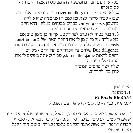
עסקאות עם חברים ומשפחה הן מבוססות אמון והיכרות -
לטוב ולרע.
4. לא הייתי מוטרד מoverbuilding ברמת נכסים כאלה..מה
שכן - סביר שיקח קצת זמן למכור ואני מניח שהוא לקח
בחשבון carrying costs כבדים בנפחים כאלה - הוא חייב
רזרבות - תבקש לראות את זה בתכנית.
5. הבנק בטוח לא ערב לפרוייקט.. אך זה כן סימן טוב אם
בנק/מלווה מקומי יממן לו את החלק הארי של בconstruction
costs והרכישה של הקרקע (תבדוק את זה) - הם עושים את
Due diligence שלהם על הפרוייקט ועל היזם - מלווים
רוצים לראות skin in the game, סביר שאתה משלים לו את
הנתח שלו בעסקה
שלח קצת פרטים ונמשיך
לחץ כדי להרחיב...
היי יהונתן,
1. הכתובת -
4616 El Prado Blv.
לגבי נתוני בנייה - בודק מולו ואחזור עם תשובה.
2. את הרקורד של היזם אני די מכיר, והקבלן הוא שותף שלו אז אני מניח
שהפרוייקטים הם משותפים. תמיד טוב לבדוק עוד. מה אתה ממליץ
לבדוק ואיפה? יש איזה איגוד קבלנים כלשהו בארה"ב שם ניתן לקבל
מידע חופשי?