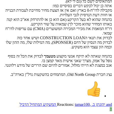
המתאימים לשם כל (גם לי לא).
אתה כן יכול לבקש דברים בסיסיים כמו:
מקבילה לדו"ח-0 בארץ ואם אין אז הצעת מחיר מחייבת לעבודת הבנייה
או חוות דעת הנדסית לגבי העלויות.
בהנחה שהוא לא בעל הקרקע (אם הוא כן אז להתרחק אא"כ הוא קנה
באותו המחיר שהוא מוכר לך) שמאות על שווי הקרקע.
דו"ח המאמת את מכירי המכירה המשוערים (CMA) עם עדיפות לדו"ח
שמאי.
לבדוק את תנאי הCONSTRUCTION LOAN ושיש אחד כזה
לבדוק מה הנסיון של היזם (SPONSER), מה הנזילות שלו, מה ההון שלו
וכמה הון עצמי הוא משקיע.
בהנחה שאתה לא תיקח אנשי מקצוע
מטעמך
לבדוק את הכל זה בסוף
נופל על אמון, מצרך שאני אישית מאד קמצן בו.
אגב במצגת לא הייתי מזלזל, אמורים להיום שם הררים של מידע רלוונטי.
נציג חברת Old North Group, המתמחים בהשקעות נדל"ן בארה"ב.
and
יהונתן ב.
,
tamar100
Reactions:
המשקיע המתחיל הדביל
ה