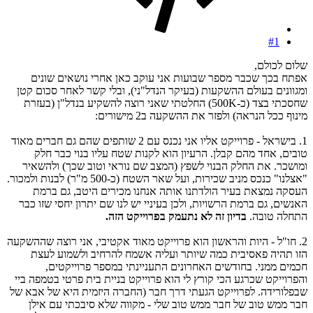
#1
שלום לכולם,
אפתח בכך שכבר מספר שבועות אני עוקב כאן אחרי נושאים שונים
ומגוונים בעולם ההשקעות (בעיקר הנדל"ני), ובלי קשר לאחר סכום קטן
שחסכתי בצד (כ-500K) החלטתי שאני רוצה להשקיע בנדל"ן (בעזרת
מינוף ככל הנראה) ולפזר את ההשקעה ב2 מישורים:
1. בישראל - פרוייקט אליו אני נכנס עם 2 שותפים שהם גם חברים מאוד
טובים, אחד מהם קבלן. הרעיון הוא לקנות שטח עליו בנוי כבר חלק
ומושכר. את החלק הבנוי לשפץ (המצב שם נוראי וטוב שכך) ולהשאיר
"אצלנו" כנכס מניב שכירות, ועל שאר השטח (כ-500 מ"ר) לבנות ולמכור.
העסקה נמצאת בעיר הולדתנו אותה אנחנו מכירים היטב, גם ברמת
האנשים, גם ברמת הרשויות, ולכן בעיניי יש לנו שם יתרון יחסי שזו כבר
התחלה טובה.
בדיון זה לא נתעמק בפרוייקט הזה.
2. חו"ל - היות והראשון הוא פרוייקט מאוד אקטיבי, אני רוצה שההשקעה
הזו תהיה פאסיבית כמה שיותר ועליה אשמח להרחיב ולשמוע לעצת
חכמים ממני. בחודשים האחרונים התעניינתי במספר פרוייקטים,
והפרוייקט שכרגע הכי קורץ לי הוא פרוייקט בניית בית פרטי בטמפה ביי
שבפלורידה. לפרוייקט הגעתי דרך חבר (החברה היזמית היא של אבא של
חבר ממש טוב של חבר ממש טוב שלי - מקווה שלא סיבכתי עם אילן