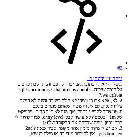
#9
נכתב ע"י יהונתן ב.:
1.שלח לי את הכתובת אני יעזור לך עם זה, תן קצת פרטים
על הנכס שיבנה - sqf / #bedrooms / #bathrooms / pool?
/waterfront?
2. לא, אלא אם כן משהו לא הולך כשורה והיזם לא חישב
עלויות נכון..וגם אז, זה משהו שאתם סוגרים בינכם
ועשוי/צריך להופיע בחוזה, אף שזה לא כ"כ סביר.. פרוייקט
של 1m+ בטמפה לא עושה קבלן entry level, אמור להיות לו
כבר ניסיון, מניח שבדקת את הרקורד שלו(?)
3. אם יש לו מקור מימון אחר מקומי, סביר שאתה 2nd
position lien.. אין לך יותר מידי כח או מילה בנושא,