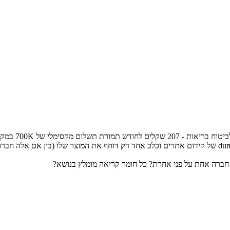
ימלי של 700K במקרה תביעה.
ניסיתי להשוות ביטוחי בריאות באינטרנט, אבל גוגל בעברית הוא dumbster fire של קידום אתרים וכלכ אחד רק
 חברה אחת על פני אחרת? כל חומר קריאה מומלץ בנושא?