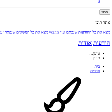
3
חפש
אתר תוכן
מצא את כל ההודעות שנכתבו ע"י ycanfi
מצא את כל הנושאים שנפתחו ע"י anfi
הודעות
אודות
טוען…
טוען…
בית
חברים