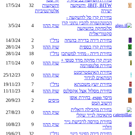
Y
IBIT, BITW, והשקעה
והשקעות
32
17/5/24
ישירה
אלטרנטיביות
בחירת קרן סל להשקעה -
הכוונה\עזרה להבין נתוני קרן
שוק ההון
4
3/5/24
סל\מחקה בהשקעה
סקטוריאלית
E
בחירת דירה בדירה בהנחה
נדל"ן
2
14/3/24
Y
בחירת קרן כספית
שוק ההון
3
28/1/24
א
בחירת דירה - מחיר למשתכן
נדל"ן
18
28/1/24
קנית קרן מחקה מדד סנופי +
ג
שוק ההון
0
17/1/24
בחירת פלטפורמה
בחירת האינסטרומנט
י
שוק ההון
0
25/12/23
המתאים לגידור
ד
בחירת יועץ משכנתא
נדל"ן
7
19/11/23
B
בחירת מסלול אצל אקסלנס
שוק ההון
4
11/11/23
מיסוי espp, בחירת אופן
D
מיסים
2
20/9/23
חישוב המס
בחירת מקבילה דואלית
שוק ההון
0
27/8/23
מתאימה לנייר שקלי
בחירת בורסה לרכישת נייר
ס
שוק ההון
9
10/8/23
דולרי
I
בחירת דירה בפינוי בינוי
נדל"ן
32
19/6/23