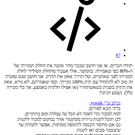
#7
תודה חברים. אז אני חושב שכבר מחר אקנה את החלק המנייתי של
ה-80% כפי שאמרתי. בהמשך, אולי אעביר מהחלק הסולידי לחלק
המנייתי לפני שאתגייס, ועל הדרך אאזן את התיק. אני חושב שגם נפשית
זה טוב לא להתחיל עם תיק 100% מנייתי. וכפי שאמרתם, לא נורא, אאזן
את התיק בשנית כשאשתחרר (או אפילו חלקית באמצע, אך בלי מכירה
כלל). נשמע הגיוני?
נכתב ע"י yossik:
ברוך הבא לפורום.
למה למכור כדי לאזן? לא חבל על עמלות ומס מיותרים.
לכן תוכל לקנות ניירות מסקטור אחר במקום למכור ולקנות.
גם אם מחוסר הכנסה לתקופה מסוימת, אפשר להמתין עד
שיצטבר סכום ואז לקנות.