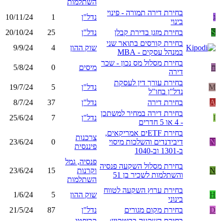
השתלמות
בחירת דירה תמורה - פינוי
ג
נדל"ן
1
10/11/24
בינוי
S
בחירת מזגן בדירת קבלן
נדל"ן
25
20/10/24
בחירת קורסים בתואר שני
שוק ההון
4
9/9/24
במנהל עסקים - MBA
בחירת מסלול מס נכון - שכר
ח
מיסים
0
5/8/24
דירה
בחירת עורך דין לעסקת
M
נדל"ן
5
19/7/24
נדל"ן בחו"ל
A
בחירת דירה
נדל"ן
37
8/7/24
בחירת דירה במחיר למשתכן
I
נדל"ן
7
25/6/24
- 4 או 5 חדרים
בחירת ETFים אמריקאים,
צרכנות
N
דיבידנדים והשלכות מיסוי
0
23/6/24
פיננסית
ב-1301 וב-1040
פנסיה, גמל
בחירת מסלול השקעה פנסיה
N
וקרנות
15
23/6/24
והשתלמות לשכיר בן 51
השתלמות
בחירת ערוץ השקעה לטווח
H
שוק ההון
5
1/6/24
בינוני
D
בחירת מקום מגורים
נדל"ן
87
21/5/24
בחירת השקעה בביטקוין:
קריפטו