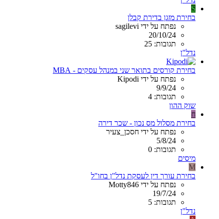
S
בחירת מזגן בדירת קבלן
נפתח על ידי sagilevi
20/10/24
תגובות: 25
נדל"ן
בחירת קורסים בתואר שני במנהל עסקים - MBA
נפתח על ידי Kipodi
9/9/24
תגובות: 4
שוק ההון
ח
בחירת מסלול מס נכון - שכר דירה
נפתח על ידי חסכן_צעיר
5/8/24
תגובות: 0
מיסים
M
בחירת עורך דין לעסקת נדל"ן בחו"ל
נפתח על ידי Motty846
19/7/24
תגובות: 5
נדל"ן