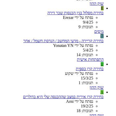
שוק ההון
E
בחירת מסלול בגין הכנסות שכר דירה
נפתח על ידי Erezar
9/4/25
תגובות: 9
מיסים
Y
בחירת קריירה - מדעי המחשב / הנדסת חשמל / אחר
נפתח על ידי Yonatan YN
5/4/25
תגובות: 14
התפתחות אישית
ש
בחירת קרן כספית
נפתח על ידי שקוע
15/3/25
תגובות: 1
שוק ההון
A
בחירת קרן אירית במצב שההכנסה שלי היא בדולרים
נפתח על ידי Arni
19/2/25
תגובות: 18
שוק ההון