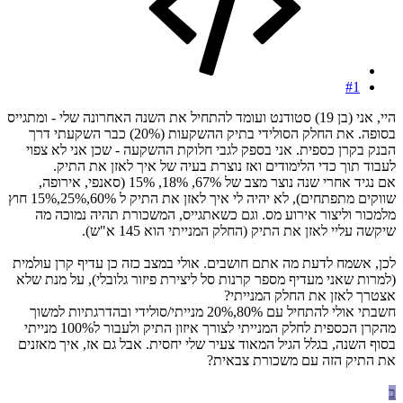
#1
היי, אני (בן 19) סטודנט ועומד להתחיל את השנה האחרונה שלי - ומתגייס
בסופה. את החלק הסולידי בתיק ההשקעות (20%) כבר השקעתי דרך
הבנק בקרן כספית. אני בספק לגבי חלוקת ההשקעה - שכן אני לא צפוי
לעבוד תוך כדי הלימודים ואז נוצרת בעיה של איך לאזן את התיק.
אם נגיד אחרי שנה נוצר מצב של 67%, 18%, 15% (סאנפי, אירופה,
שווקים מתפתחים), לא יהיה לי איך לאזן את התיק ל 60%,25%,15% חוץ
מלמכור וליצור אירוע מס. וגם כשאתגייס, המשכורת תהיה נמוכה מה
שיקשה עליי לאזן את התיק (החלק המנייתי הוא 145 א"ש).
לכן, אשמח לדעת מה אתם חושבים. אולי במצב כזה כן עדיף קרן עולמית
(למרות שאני מעדיף מספר קרנות סל ליצירת פיזור גלובלי), על מנת שלא
אצטרך לאזן את החלק המנייתי?
חשבתי אולי להתחיל עם 80%,20% מנייתי/סולידי ובהדרגתיות למשוך
מהקרן הכספית לחלק המנייתי לצורך איזון התיק ולעבור ל100% מנייתי
בסוף השנה, בגלל הגיל המאוד צעיר שלי יחסית. אבל גם אז, איך מאזנים
את התיק הזה עם משכורת צבאית?
ב