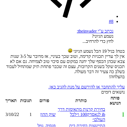
#8
נכתב ע"י theinvader:
נשמע הגיוני?
לחץ כדי להרחיב...
בטח! בגיל 19 הכל נשמע הגיוני
אין לך עדיין תכניות קדימה, וטוב שכך בעיניי, אז מדובר על 3-5 שנות
צבא שבהן הכסף שלך יחנה במקום עם סיכוי טוב לצמיחה. גם אם לא
תכניס שקל בשנים הקרובות, עצם זה שכבר פתחת תיק שמתחיל לעבוד
בשלב כה צעיר זה דבר מעולה.
בהצלחה!
עליך להתחבר או להירשם על מנת להגיב כאן.
נושאים דומים
פותח
כותרת
פורום
תגובות
תאריך
הנושא
בחירת קרנות מתאימות דרך
I
ib לנאסדק100 ו״לכל
שוק ההון
1
3/10/22
העולם״
התייעצות בחירת בית
פנסיה, גמל