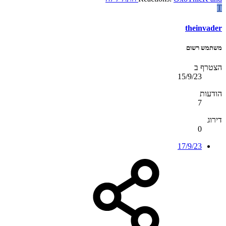
T
theinvader
משתמש רשום
הצטרף ב
15/9/23
הודעות
7
דירוג
0
17/9/23