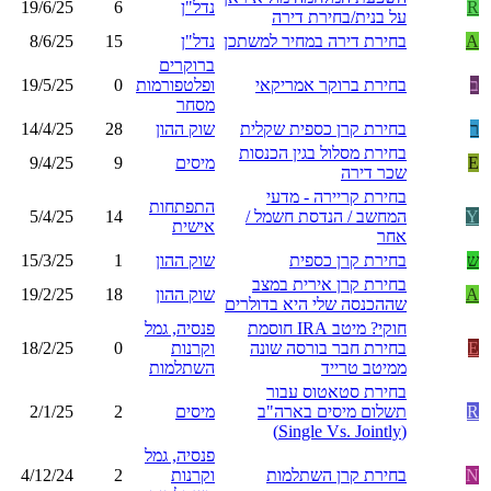
R
נדל"ן
6
19/6/25
על בנית/בחירת דירה
A
בחירת דירה במחיר למשתכן
נדל"ן
15
8/6/25
ברוקרים
ב
בחירת ברוקר אמריקאי
ופלטפורמות
0
19/5/25
מסחר
ר
בחירת קרן כספית שקלית
שוק ההון
28
14/4/25
בחירת מסלול בגין הכנסות
E
מיסים
9
9/4/25
שכר דירה
בחירת קריירה - מדעי
התפתחות
Y
המחשב / הנדסת חשמל /
14
5/4/25
אישית
אחר
ש
בחירת קרן כספית
שוק ההון
1
15/3/25
בחירת קרן אירית במצב
A
שוק ההון
18
19/2/25
שההכנסה שלי היא בדולרים
חוקי? מיטב IRA חוסמת
פנסיה, גמל
E
בחירת חבר בורסה שונה
וקרנות
0
18/2/25
ממיטב טרייד
השתלמות
בחירת סטאטוס עבור
R
תשלום מיסים בארה"ב
מיסים
2
2/1/25
(Single Vs. Jointly)
פנסיה, גמל
N
בחירת קרן השתלמות
וקרנות
2
4/12/24