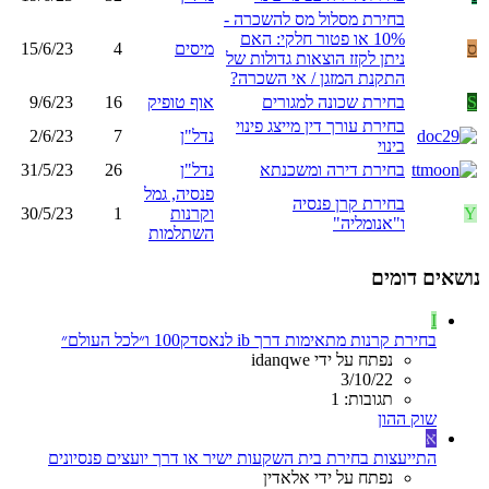
בחירת מסלול מס להשכרה -
10% או פטור חלקי: האם
ס
מיסים
4
15/6/23
ניתן לקזז הוצאות גדולות של
התקנת המזגן / אי השכרה?
S
בחירת שכונה למגורים
אוף טופיק
16
9/6/23
בחירת עורך דין מייצג פינוי
נדל"ן
7
2/6/23
בינוי
בחירת דירה ומשכנתא
נדל"ן
26
31/5/23
פנסיה, גמל
בחירת קרן פנסיה
Y
וקרנות
1
30/5/23
ו"אנומליה"
השתלמות
נושאים דומים
I
בחירת קרנות מתאימות דרך ib לנאסדק100 ו״לכל העולם״
נפתח על ידי idanqwe
3/10/22
תגובות: 1
שוק ההון
א
התייעצות בחירת בית השקעות ישיר או דרך יועצים פנסיונים
נפתח על ידי אלאדין