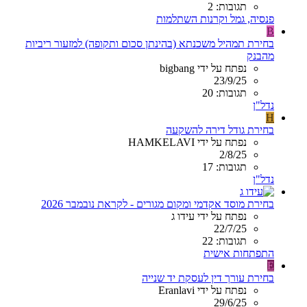
תגובות: 2
פנסיה, גמל וקרנות השתלמות
B
בחירת תמהיל משכנתא (בהינתן סכום ותקופה) למזעור ריביות
מהבנק
נפתח על ידי bigbang
23/9/25
תגובות: 20
נדל"ן
H
בחירת גודל דירה להשקעה
נפתח על ידי HAMKELAVI
2/8/25
תגובות: 17
נדל"ן
בחירת מוסד אקדמי ומקום מגורים - לקראת נובמבר 2026
נפתח על ידי עידו ג
22/7/25
תגובות: 22
התפתחות אישית
E
בחירת עורך דין לעסקת יד שנייה
נפתח על ידי Eranlavi
29/6/25