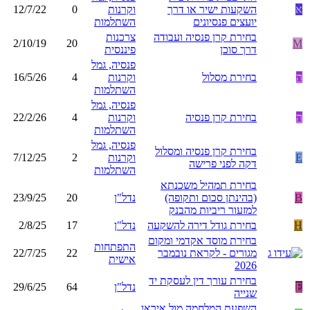
א
השקעות ישיר או דרך
וקרנות
0
12/7/22
יועצים פנסיונים
השתלמות
בחירת קרן פנסיה ועבודה
צרכנות
2/10/19
20
M
דרך סוכן
פיננסית
פנסיה, גמל
ה
בחירת מסלול
וקרנות
4
16/5/26
השתלמות
פנסיה, גמל
ה
בחירת קרן פנסיה
וקרנות
4
22/2/26
השתלמות
פנסיה, גמל
בחירת קרן פנסיה ומסלול
E
וקרנות
2
7/12/25
דקה לפני פרישה
השתלמות
בחירת תמהיל משכנתא
B
(בהינתן סכום ותקופה)
נדל"ן
20
23/9/25
למזעור ריביות מהבנק
H
בחירת גודל דירה להשקעה
נדל"ן
17
2/8/25
בחירת מוסד אקדמי ומקום
התפתחות
מגורים - לקראת נובמבר
22
22/7/25
אישית
2026
בחירת עורך דין לעסקת יד
E
נדל"ן
64
29/6/25
שנייה
השפעת המלחמה מול איראן