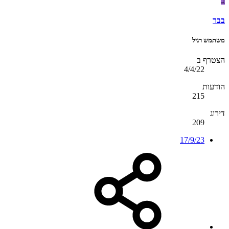
ב
בבר
משתמש רגיל
הצטרף ב
4/4/22
הודעות
215
דירוג
209
17/9/23