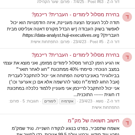
דור ה-Z
Post #63
7/4/25
פורום:
שער הקהילה
בחירת מסלול לימודים - העברית? רייכמן?
ד
תודה לכל העונים! הצעה מעניינת, איזה הזדמנויות הוא יכול
לאפשר בשוק העבודה (יש הבדל מקורס דאטה אנליסט מבית
העברית)? https://data-analyst.huji-executives.org/
דור ה-Z
Post #5
23/4/23
פורום:
התפתחות אישית
בחירת מסלול לימודים - העברית? רייכמן?
ד
אז הגיע הזמן לבחור מסלול לימודים ממזמן, ואני מוצא את עצמי
במצב הנוכחי: סיימתי 40% ממתכונת ״חוג לאחר תואר״
בביולוגיה* באוניברסיטה הפתוחה אני יכול להתקבל לעברית
(אבל החוג למדמ״ח נסגר להרשמה אלא אם כן אערער וכו׳)
אני יכול להתקבל לרייכמן אני מעוניין ללמוד כלכלה במתכונת
דו חוגית ------ התוכנית...
דור ה-Z
נושא
23/4/23
תגובות: 5
פורום:
אקדמיה
לימודים
התפתחות אישית
חישוב תשואה של מק״מ
ד
אשמח שתסביר, בפרט בנוגע לנקודה השנייה. נגיד שמק"מ
נפרע עוד חודש, וכרגע עולה 99.5 אגורות. כדי לחשב את