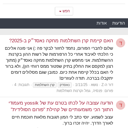
חפש
הודעות
אודות
האם קיימת קרן השתלמות מחקה נאסד״ק ב-2025?
ד
שלום לחברי הפורום, נחמד לחזור לבקר פה :) אני פונה אליכם
כי הלכתי לאיבוד אחרי כל הרפורמות של רשות ההון בקרנות
ההשתלמות. אני מחפש קרן השתלמות מחקה נאסד״ק (מתוך
רצון למקסם את החלק בתיק שפטור ממס רווחי הון), ולא ברור
לי האם בכלל קיימת אחת כיום. כמובן שגם מסלולים דומים
יתקבלו בברכה. תודה לעוזרים!
דור ה-Z
נושא
1/11/25
תגובות: 4
נאסדק
קרן השתלמות
פורום:
פנסיה, גמל וקרנות השתלמות
הודעה עצובה על לכתו בטרם עת של yossik מעמודי
ד
התווך הכי משמעותיים של קהילת "פורום הסולידית"
עצוב לשמוע. יוסי כתב לי המון תגובות מלאות חוכמת חיים
לאורך הדרך. יהיה זכרו ברוך.