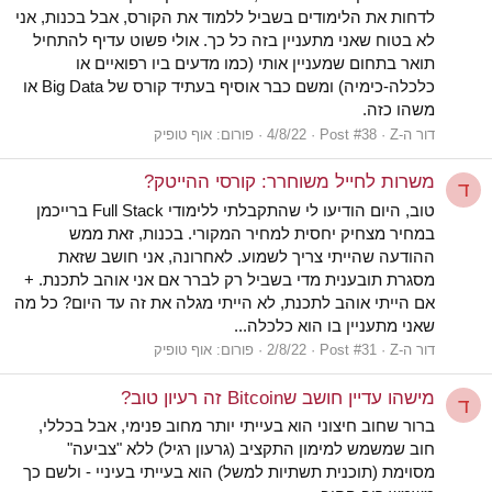
לדחות את הלימודים בשביל ללמוד את הקורס, אבל בכנות, אני
לא בטוח שאני מתעניין בזה כל כך. אולי פשוט עדיף להתחיל
תואר בתחום שמעניין אותי (כמו מדעים ביו רפואיים או
כלכלה-כימיה) ומשם כבר אוסיף בעתיד קורס של Big Data או
משהו כזה.
דור ה-Z
Post #38
4/8/22
פורום:
אוף טופיק
משרות לחייל משוחרר: קורסי ההייטק?
ד
טוב, היום הודיעו לי שהתקבלתי ללימודי Full Stack ברייכמן
במחיר מצחיק יחסית למחיר המקורי. בכנות, זאת ממש
ההודעה שהייתי צריך לשמוע. לאחרונה, אני חושב שזאת
מסגרת תובענית מדי בשביל רק לברר אם אני אוהב לתכנת. +
אם הייתי אוהב לתכנת, לא הייתי מגלה את זה עד היום? כל מה
שאני מתעניין בו הוא כלכלה...
דור ה-Z
Post #31
2/8/22
פורום:
אוף טופיק
מישהו עדיין חושב שBitcoin זה רעיון טוב?
ד
ברור שחוב חיצוני הוא בעייתי יותר מחוב פנימי, אבל בכללי,
חוב שמשמש למימון התקציב (גרעון רגיל) ללא "צביעה"
מסוימת (תוכנית תשתיות למשל) הוא בעייתי בעיניי - ולשם כך