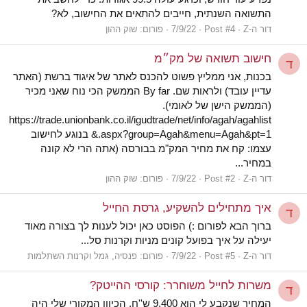
התשואה השנתית, חייבים להתאים את החישוב, לא?
דור ה-Z
Post #4
7/9/22
פורום:
שוק ההון
חישוב תשואה של מק״מ
ד
בכנות, אני ממליץ פשוט להכנס לאתר של איגוד ברשת (האתר
עדיין עובד) ולראות שם. By far הממשק הכי נוח שאני מכיר
(הממשק הישן של לאומי).
https://trade.unionbank.co.il/igudtrade/net/info/agah/agahlist
.aspx?group=Agah&menu=Agah&pt=1& בנוגע לחישוב
עצמו: קח את מחיר המק"מ בבורסה (אתה הרי לא קונה
במחיר...
דור ה-Z
Post #2
7/9/22
פורום:
שוק ההון
איך מתחילים להשקיע, גרסת החייל
ד
ברוך הבא לפורום :) הפוסט כאן יכול לענות לך בצורה מאוד
יעילה על איך בפועל קונים מניות וקרנות סל...
דור ה-Z
Post #5
7/9/22
פורום:
פנסיה, גמל וקרנות השתלמות
משרות לחייל משוחרר: קורסי ההייטק?
ד
המחיר שנקבע לי הוא 9,400 ש''ח. הכיוון המקורי שלי היה