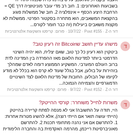
בשבועות האחרונים: 1. חוב רב מדי עובר מוניטזציה דרך QE =
הרחבת היצע הכסף = אינפלציה 2. חוב של ממשלות פוגע
בהקצאת המשאבים, הוא מתחרה בסקטור הפרטי. ממשלות לא
מקצות משאבים ביעילות (זה כבר חומר לקורס...
דור ה-Z
Post #155
10/7/22
פורום:
קריפטו והשקעות אלטרנטיביות
מישהו עדיין חושב שBitcoin זה רעיון טוב?
ד
ביטקוין הוא רעיון כל כך טוב, שאם יצליח, הוא יהיה השינוי
הדרמטי ביותר למדינות הלאום מאז ההפרדה בין המדינה לדת
ברוב העולם המערבי. המשקיע הממוצע דומה לאדם שמהלך
בזהירות על בולען, אבל בגלל שעוד לא קרס הוא בכלל לא מודע
לקיומו של הבולען. החובות של מדינות הלאום לצד השינויים
הדמוגרפיים והצמיחה הנמוכה...
דור ה-Z
Post #152
9/7/22
פורום:
קריפטו והשקעות אלטרנטיביות
משרות לחייל משוחרר: קורסי ההייטק?
ד
היי, תודה על התשובה! אני לא מנסה לפתח קריירה בהייטק
(הייתי עושה תואר אם הייתי רוצה), אלא להשיג מטרות אחרות:
1. להתרשם אם אני נהנה מתחומי תכנות 2. להתרשם
מאוניברסיטת רייכמן, מהרמה האקדמית בה והחברה הלימודית