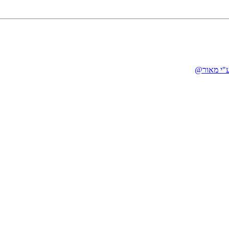
ע"י מאור@