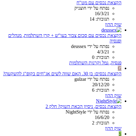
הקצאת נכסים עם מט"ח
נפתח על ידי חוצניק
16/3/21
תגובות: 14
שוק ההון
הקצאת נכסים עם סכום צבור בעו"ש + קרן השתלמות, מנהלים
ופנסיה
נפתח על ידי deussex
4/3/21
תגובות: 0
פנסיה, גמל וקרנות השתלמות
G
הקצאת נכסים: בן 30. האם שווה לשים אג"חים בקופ"ג להשקעה?
נפתח על ידי gulzar
20/12/20
תגובות: 6
שוק ההון
הקצאת נכסים, ניסיון הכאת השוק? חלק 2
נפתח על ידי NightStyle
16/6/20
תגובות: 2
שוק ההון
S