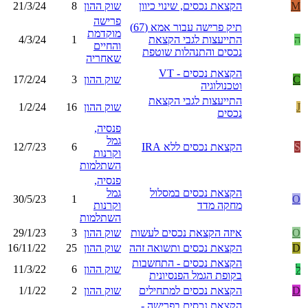
M
הקצאת נכסים, שינוי כיוון
שוק ההון
8
21/3/24
פרישה
תיק פרישה עבור אמא (67)
מוקדמת
ה
התייעצות לגבי הקצאת
1
4/3/24
והחיים
נכסים והתנהלות שוטפת
שאחריה
הקצאת נכסים - VT
C
שוק ההון
3
17/2/24
וטכנולוגיה
התייעצות לגבי הקצאת
J
שוק ההון
16
1/2/24
נכסים
פנסיה,
גמל
S
הקצאת נכסים ללא IRA
6
12/7/23
וקרנות
השתלמות
פנסיה,
הקצאת נכסים במסלול
גמל
30/5/23
1
O
מחקה מדד
וקרנות
השתלמות
O
איזה הקצאת נכסים לעשות
שוק ההון
3
29/1/23
D
הקצאת נכסים ותשואה זהה
שוק ההון
25
16/11/22
הקצאת נכסים - התחשבות
ל
שוק ההון
6
11/3/22
בקופת הגמל הפנסיונית
D
הקצאת נכסים למתחילים
שוק ההון
2
1/1/22
הקצאת נכסים בפרישה -