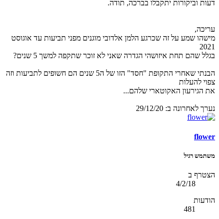
דעות וביקורות יתקבלו בברכה, תודה.
עריכה,
מישהו שמע על זה שכרגע הלמן אלדובי מוגנים מפני תביעות עד אוגוסט
2021
בגלל שהם תחת איזושהי הגדרה שאני לא זוכר שתקפה למשך 5 שנים?
הבנתי שאחרי התקופת "חסד" הזו של ה5 שנים הם חשופים לתביעות וזה
צפוי להעלות
את הגירעון האקוטארי שלהם...
נערך לאחרונה ב:
29/12/20
flower
משתמש רגיל
הצטרף ב
4/2/18
הודעות
481