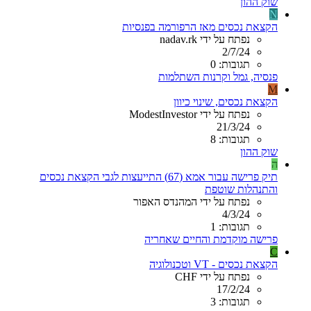
שוק ההון
N
הקצאת נכסים מאז הרפורמה בפנסיות
נפתח על ידי nadav.rk
2/7/24
תגובות: 0
פנסיה, גמל וקרנות השתלמות
M
הקצאת נכסים, שינוי כיוון
נפתח על ידי ModestInvestor
21/3/24
תגובות: 8
שוק ההון
ה
תיק פרישה עבור אמא (67) התייעצות לגבי הקצאת נכסים
והתנהלות שוטפת
נפתח על ידי המהנדס האפור
4/3/24
תגובות: 1
פרישה מוקדמת והחיים שאחריה
C
הקצאת נכסים - VT וטכנולוגיה
נפתח על ידי CHF
17/2/24
תגובות: 3