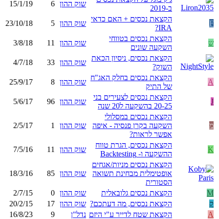
שוק ההון
6
15/1/19
ב-2019
הקצאת נכסים + האם כדאי
F
שוק ההון
5
23/10/18
IRA?
הקצאת נכסים בטווחי
ש
שוק ההון
11
3/8/18
השקעה שונים
הקצאת נכסים, ניסיון הכאת
שוק ההון
33
4/7/18
השוק?
הקצאת נכסים בחלק האג"ח
A
שוק ההון
8
25/9/17
של התיק
הקצאת נכסים לצעירים בני
J
שוק ההון
96
5/6/17
20-25 בהשקעה ל20 שנה
הקצאת נכסים במסלולי
מ
השקעה בקרן פנסיה - איפה
שוק ההון
1
2/5/17
אפשר לראות?
הקצאת נכסים, הגרת טווח
K
שוק ההון
11
7/5/16
ההשקעה ו- Backtesting
הקצאת נכסים מניות/אגחים
אופטימלית מבחינת תשואה
שוק ההון
85
18/3/16
הסטורית
M
הקצאת נכסים גלובאלית
שוק ההון
0
2/7/15
ק
הקצאת נכסים, מה דעתכם?
שוק ההון
17
20/2/15
A
הקצאת שטח לדייר ע"י היזם
נדל"ן
9
16/8/23