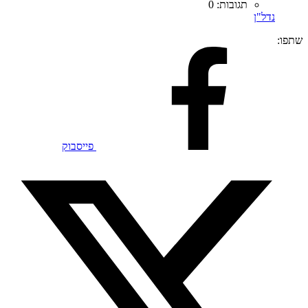
תגובות: 0
נדל"ן
שתפו:
פייסבוק