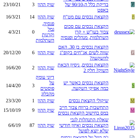
G
בדיקת כלל ה-90/10 של
שוק ההון
3
23/10/21
באפט
ח
הקצאת נכסים עם מט"ח
שוק ההון
14
16/3/21
פנסיה,
הקצאת נכסים עם סכום
גמל
צבור בעו"ש + קרן
0
4/3/21
וקרנות
השתלמות, מנהלים ופנסיה
השתלמות
הקצאת נכסים: בן 30. האם
G
שווה לשים אג"חים בקופ"ג
שוק ההון
6
20/12/20
להשקעה?
הקצאת נכסים, ניסיון הכאת
שוק ההון
2
16/6/20
השוק? חלק 2
דיוני עומק
הקצאת נכסים כאשר יש
על
14/4/20
3
S
כמה אפיקי השקעה.
פוסטים
מהבלוג
M
שיקולי הקצאת נכסים
שוק ההון
1
23/3/20
התחשבות ברווח צבור חייב
M
שוק ההון
9
15/10/19
במס בחישוב הקצאת נכסים
שאלת התנהלות לגבי
הקצאת נכסים ואיזון חודשי
שוק ההון
87
6/6/19
שלא יוצא לפועל
ג'ק בוגל על הקצאת נכסים