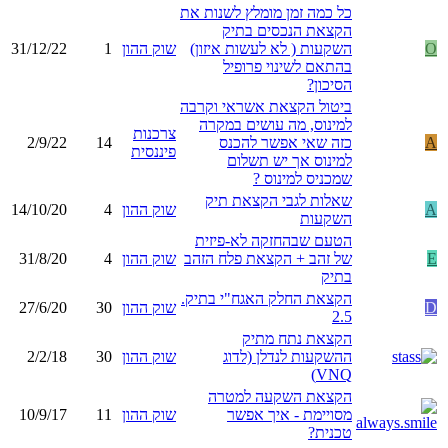
כל כמה זמן מומלץ לשנות את
הקצאת הנכסים בתיק
O
השקעות ( לא לעשות איזון)
שוק ההון
1
31/12/22
בהתאם לשינוי פרופיל
הסיכון?
ביטול הקצאת אשראי וקרבה
למינוס, מה עושים במקרה
צרכנות
A
כזה שאי אפשר להכנס
14
2/9/22
פיננסית
למינוס אך יש תשלום
שמכניס למינוס ?
שאלות לגבי הקצאת תיק
A
שוק ההון
4
14/10/20
השקעות
הטעם שבהחזקה לא-פיזית
E
של זהב + הקצאת פלח הזהב
שוק ההון
4
31/8/20
בתיק
הקצאת החלק האגח"י בתיק.
D
שוק ההון
30
27/6/20
2.5
הקצאת נתח מתיק
ההשקעות לנדלן (לדוג
שוק ההון
30
2/2/18
VNQ)
הקצאת השקעה למטרה
מסויימת - איך אפשר
שוק ההון
11
10/9/17
טכנית?