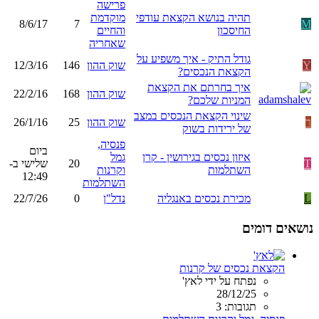
פרישה
תהיה בנושא הקצאת עודפי
מוקדמת
8/6/17
7
M
החיסכון
והחיים
שאחריה
גודל התיק - איך משפיע על
Y
שוק ההון
146
12/3/16
הקצאת הנכסים?
איך בחרתם את הקצאת
שוק ההון
168
22/2/16
המניות שלכם?
שינוי הקצאת הנכסים במצב
ר
שוק ההון
25
26/1/16
של ירידות בשוק
פנסיה,
ביום
איזון נכסים בגירושין - קרן
גמל
T
20
שלישי ב-
השתלמות
וקרנות
12:49
השתלמות
L
מכירת נכסים באנגליה
נדל"ן
0
22/7/26
נושאים דומים
הקצאת נכסים של קרנות
נפתח על ידי לאץ'
28/12/25
תגובות: 3