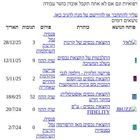
רפואיות וגם אם לא אתה תקבל אובדן כושר עבודה
עליך להתחבר או להירשם על מנת להגיב כאן.
נושאים דומים
פותח הנושא
כותרת
פורום
תגובות
תאריך
פנסיה,
גמל
הקצאת נכסים של קרנות
3
28/12/25
וקרנות
השתלמות
התלבטות על הקצאת נכסים
נ
שוק ההון
9
12/11/25
בשלב המשיכה
פרישה
פרישה חלקית - דילמה לגבי
מוקדמת
א
הקצאת נכסים ומיקסום
2
5/11/25
והחיים
הטבות מס בתיק ההשקעות
שאחריה
הקצאת נכסים אופטימלית:
M
שוק ההון
52
18/6/25
מחקר חדש
הקצאת נכסים - ע"פ
שוק ההון
0
20/7/24
FIDELITY
פנסיה,
הקצאת נכסים מאז הרפורמה
גמל
2/7/24
0
N
בפנסיות
וקרנות
השתלמות