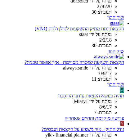
נפתח על ידי dor.soled
27/6/20
תגובות: 30
שוק ההון
הקצאת נתח מתיק ההשקעות לנדלן (לדוג VNQ)
נפתח על ידי stass
2/2/18
תגובות: 30
שוק ההון
הקצאת השקעה למטרה מסויימת - איך אפשר טכנית?
נפתח על ידי always.smile
10/9/17
תגובות: 11
שוק ההון
M
תהיה בנושא הקצאת עודפי החיסכון
נפתח על ידי Missy1
8/6/17
תגובות: 7
פרישה מוקדמת והחיים שאחריה
Y
גודל התיק - איך משפיע על הקצאת הנכסים?
נפתח על ידי yik - financial planner