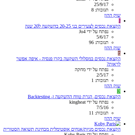
25/9/17
תגובות: 8
שוק ההון
J
הקצאת נכסים לצעירים בני 20-25 בהשקעה ל20 שנה
נפתח על ידי Jo4
5/6/17
תגובות: 96
שוק ההון
מ
הקצאת נכסים במסלולי השקעה בקרן פנסיה - איפה אפשר
לראות?
נפתח על ידי מחקה
2/5/17
תגובות: 1
שוק ההון
K
הקצאת נכסים, הגרת טווח ההשקעה ו- Backtesting
נפתח על ידי kingheat
7/5/16
תגובות: 11
שוק ההון
הקצאת נכסים מניות/אגחים אופטימלית מבחינת תשואה הסטורית
נפתח על ידי Koby Paris