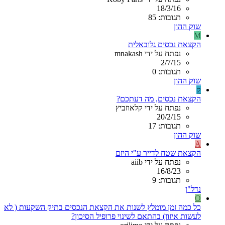
18/3/16
תגובות: 85
שוק ההון
M
הקצאת נכסים גלובאלית
נפתח על ידי mnakash
2/7/15
תגובות: 0
שוק ההון
ק
הקצאת נכסים, מה דעתכם?
נפתח על ידי קלאוזביץ
20/2/15
תגובות: 17
שוק ההון
A
הקצאת שטח לדייר ע"י היזם
נפתח על ידי aiib
16/8/23
תגובות: 9
נדל"ן
O
כל כמה זמן מומלץ לשנות את הקצאת הנכסים בתיק השקעות ( לא
לעשות איזון) בהתאם לשינוי פרופיל הסיכון?