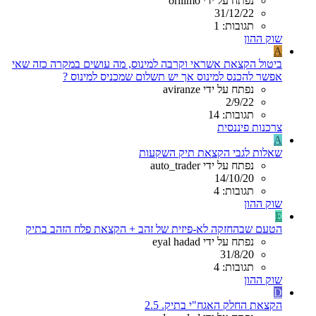
נפתח על ידי orilimo
31/12/22
תגובות: 1
שוק ההון
A
ביטול הקצאת אשראי וקרבה למינוס, מה עושים במקרה כזה שאי
אפשר להכנס למינוס אך יש תשלום שמכניס למינוס ?
נפתח על ידי aviranze
2/9/22
תגובות: 14
צרכנות פיננסית
A
שאלות לגבי הקצאת תיק השקעות
נפתח על ידי auto_trader
14/10/20
תגובות: 4
שוק ההון
E
הטעם שבהחזקה לא-פיזית של זהב + הקצאת פלח הזהב בתיק
נפתח על ידי eyal hadad
31/8/20
תגובות: 4
שוק ההון
D
הקצאת החלק האגח"י בתיק. 2.5