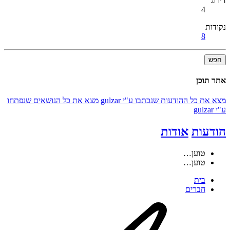
דירוג
4
נקודות
8
חפש
אתר תוכן
מצא את כל ההודעות שנכתבו ע"י gulzar
מצא את כל הנושאים שנפתחו
ע"י gulzar
הודעות
אודות
טוען…
טוען…
בית
חברים