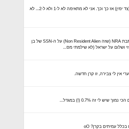
אני מבינה את האפשרויות שם כך: 1. אם הגשת: כך וכך (צד שמאל). 2. אם לא הגשת כי לא היית חייב להגיש ממגוון סיבות (צד ימין) אז כך וכך. אני לא מתאימה לא ל-1 ולא ל-2... לא
הי, אני אמריקאית ובן הזוג שלי לא. זה אומר שבטפסי המס שהגשתי עד 2017 כולל, הייתי לוקחת טפסי מס סטנדרטיים, כותבת NRA (שזה Non Resident Alien) על ה-SSN של בן
 אין לי צבירה, זו קרן חדשה.
י זה 0.7% (!) במגדל...
בכלל עמיתים בקרן? oO