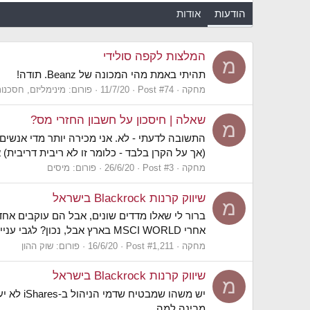
הודעות
אודות
המלצות לקפה סולידי
מ
תהיתי באמת מהי המכונה של Beanz. תודה!
מחקה
Post #74
11/7/20
פורום:
מינימליזם, חסכנות
שאלה | חיסכון על חשבון החזרי מס?
מ
(אך על הקרן בלבד - כלומר זו לא ריבית דריבית)
מחקה
Post #3
26/6/20
פורום:
מיסים
שיווק קרנות Blackrock בישראל
מ
אחרי MSCI WORLD בארץ אבל, נכון? לגבי עניין מיסוי הדיבינדים - יש דרך לכמת את זה? כלומר, האם מיסוי הדיבידנדים שווה כמו 0.1% דמי ניהול? 1%...
מחקה
Post #1,211
16/6/20
פורום:
שוק ההון
שיווק קרנות Blackrock בישראל
מ
מבינה למה...