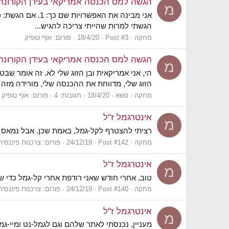
הגשה למס הכנסה אמריקאי בעידן הקורונה
מ
הגשתי למרות שהייתי צריכה להגיש...
מחקה
Post #3
18/4/20
פורום:
אוף טופיק
הגשה למס הכנסה אמריקאי בעידן הקורונה
מ
הזוג שלי, מדווחת את ההכנסה שלי, מורידה מזה את הכל בזכות ה- foreign income exclusion, מדפיסה, ושולחת בדו
מחקה
נושא
18/4/20
תגובות: 4
פורום:
אוף טופיק
אינטרגמל ז"ל
מ
רציתי להצטרף לקל-גמל, באמת שכן. אבל נמאס לי 
מחקה
Post #142
24/12/19
פורום:
צרכנות פיננסית
אינטרגמל ז"ל
מ
טוב, אחרי חודש שאני רודפת אחרי קל-גמל כדי שיצרפו או
מחקה
Post #140
24/12/19
פורום:
צרכנות פיננסית
אינטרגמל ז"ל
מ
מעניין, נכנסתי לאתר שלהם וגם לגמל-נט ומיי-גמל