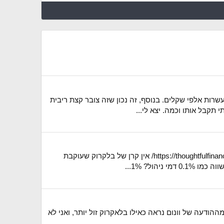
וברות 6 השנים והם שכחו, וככה הפסידו אלפי ועשרות אלפי שקלים. בנוסף, זה נכון שזה צובר קצת ריבית
תקבל אותו וכמה. יצא לי...
ברור לי שאלו מדדים שונים, אבל הם עוקבים אחד אחרי השני באופן הדוק: https://thoughtfulfinance.com/2019/01/31/msci-world-vs-msci-acwi/ אין קרן של בלקרוק שעוקבת
ם הם יעלו עד ל-0.6%? נכון לעכשיו - מה זול יותר? כי מההודעה של וונום נראה כאילו בלאקרוק זול יותר, ואני לא