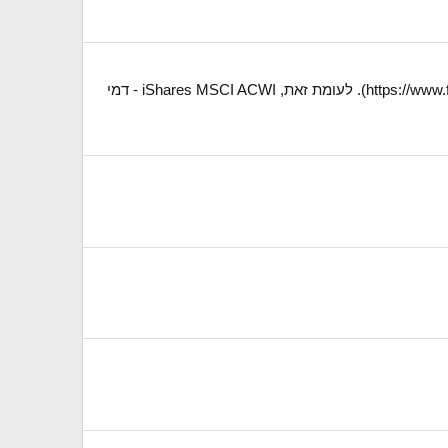
נראה לי שאני מפספסת משהו. MSCI WORLD TTF - דמי ניהול של 0.31% + 0.03% = 0.34% (https://www.funder.co.il/fund/5124573). לעומת זאת, iShares MSCI ACWI - דמי