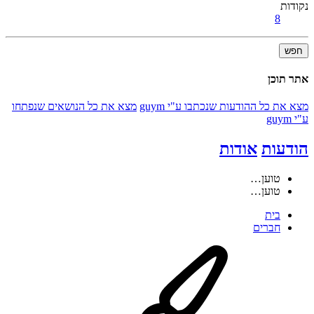
נקודות
8
חפש
אתר תוכן
מצא את כל ההודעות שנכתבו ע"י guym
מצא את כל הנושאים שנפתחו
ע"י guym
הודעות
אודות
טוען…
טוען…
בית
חברים