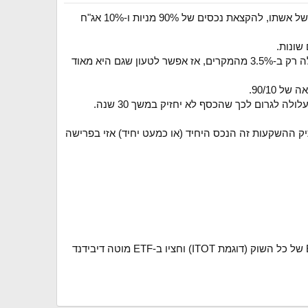
, שבוחן את האסטרטגיה שבאפט הצהיר לפרישה של אשתו, להקצאת נכסים של 90% מניות ו-10% אג"ח
נמצא שהקצאה של 90/10 נכשלה (כלומר, נגמר הכסף) רק ב-2.3% מהמקרים, אם כי הקצאה של 100/0 נכשלה רק ב-3.5% מהמקרים, אז אפשר לטעון שגם היא מאוד
 ההשקעות זה הנכס היחיד (או כמעט יחיד) אזי בפרישה
מגיל 50 (או אם בדיוק יהיה משבר, אז אחרי שיעבור הזעם), לעבור ל-90/10, כאשר החלק המנייתי חציו ב-ETF של כל השוק (דוגמת ITOT) וחציו ב-ETF מוטה דיבידנד