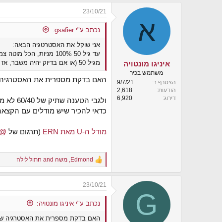
23/10/21
א
נכתב ע"י gsafier:
אני שוקל את האסטרטגיה הבאה:
עד גיל 50 100% מניות, הכל מוטה צמיחה.
מגיל 50 (או אם בדיוק יהיה משבר, אז אחרי שיעבור הזעם), לעבור ל-90/10, כאשר החלק המנייתי חציו ב-ETF של כל השוק (דוגמת ITOT) וחציו ב-ETF מוטה דיבידנד (דוגמת SCHD).
איניגו מונטויה
משתמש בכיר
האם בדקת מספרית את האסטרגיה
הצטרף ב
9/7/21
הודעות
2,618
דירוג
6,920
ולגבי הטענה שתיק של 60/40 לא מספיק אגרסיבי, ותיק של 90/10 מסוכן מדי -
כדאי להכיר שיש מודלים עם הקצא
מודל ה-U מאת ERN
(תרגום של
FIYaacov
Edmond
,
משה
and
חתול לילה
R
e
a
23/10/21
c
G
t
i
נכתב ע"י איניגו מונטויה:
o
האם בדקת מספרית את האסטרגיה ש
n