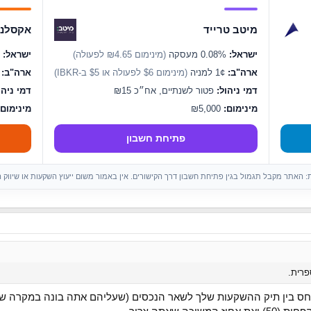
מיטב טרייד
אקסלנס
ישראל:
0.08% מעסקה
(מינימום ₪4.65 לפעולה)
ישראל:
0.07% מעסקה
ארה"ב:
1¢ למניה
(מינימום $6 לפעולה או $5 ב-IBKR)
ארה"ב:
1¢ ל
דמי ניהול:
פטור לשנתיים, אח״כ ₪15
דמי ניהו
מינימום:
₪5,000
מינימום:
פתיחת חשבון
ות: האתר מקבל תגמול בגין פתיחת חשבון דרך הקישורים. אין באמור משום ייעוץ השקעות או שיווק 
פרית.
חס בין תיק ההשקעות שלך לשאר הנכסים (שעליהם אתה בונה במקרה ש