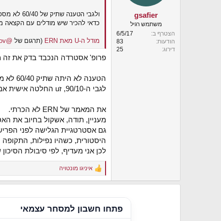
s
:
ולגבי הטענה שתיק של 60/40 לא מספיק אגרסיבי, ותיק של 90/10 מסוכן מדי -
gsafier
כדאי להכיר שיש מודלים עם הקצאה 
משתמש רגיל
הצטרף ב
6/5/17
מודל ה-U מאת ERN
(תרגום של
@FIYaacov
הודעות
83
דירוג
25
פרופ' אסטרדה הנכבד בדק את זה 
הטענה לא היתה שתיק 60/40 לא מספיק אגרסיבי (ל-30 שנה), אלא שתיק של פחות מ-60 מניות הוא לא מספיק אגרסיבי.
לגבי ה-90/10, זu החלטה אישית אם 2.3% זה מסוכן מידי וזה גם תלוי כמובן בתקופה שחושבים עליה.
את המאמר של ERN לא הכרתי.
מעניין, תודה, אשקול בחיוב את הא
גם אסטרטגיית הגלישה לפני הפרישה
היסטורית, כשהיו נפילות, התקופה הכי
לכן אני מעדיף, לפי סיבולת הסיכון
איניגו מונטויה
R
e
a
c
t
פתחו חשבון למסחר עצמאי
i
o