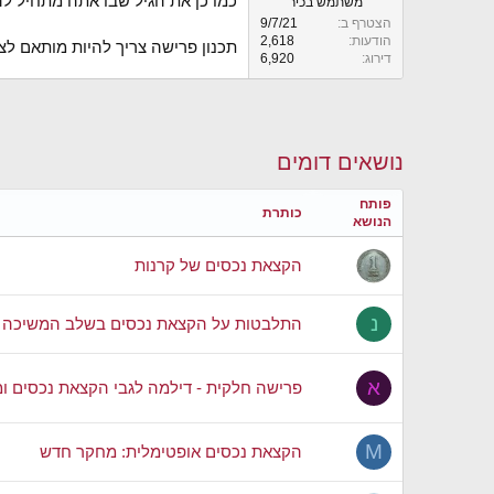
כמו כן את הגיל שבו אתה מתחיל להפחית (50) ואת אחוז המשיכ
משתמש בכיר
הצטרף ב
9/7/21
הודעות
2,618
תכנון פרישה צריך להיות מותאם לצרכיך האישיים, אי 
דירוג
6,920
נושאים דומים
פותח
כותרת
הנושא
הקצאת נכסים של קרנות
נ
התלבטות על הקצאת נכסים בשלב המשיכה
א
פרישה חלקית - דילמה לגבי הקצאת נכסים 
M
הקצאת נכסים אופטימלית: מחקר חדש