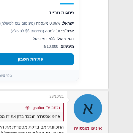
n
s
פסגות טרייד
:
ישראל:
0.06% מעסקה
(מינימום ₪2 לפעולה)
ארה"ב:
1¢ למניה
(מינימום $6 לפעולה)
דמי ניהול:
ללא דמי ניהול
מינימום:
₪10,000
פתיחת חשבון
גילוי נא
23/10/21
א
נכתב ע"י gsafier:
פרופ' אסטרדה הנכבד בדק את זה מס
התכוונתי אם בדקת מספרית את הי
איניגו מונטויה