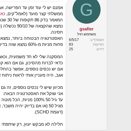
G
י
אמנם יש לי עוד זמן עד הפרישה, 
ך
ממשלתי קצר מועד (לאמל"קים,
כאן
המאמר בדק 86 תקופות של 30 שנה בשנים 1900-2014 עם משיכה של 4% מהתיק בשנה, עם הקצאות נכסים שונות.
gsafier
חסינה.
משתמש רגיל
האסטרטגיה הבטוחה ביותר, נמצאה כ-60/40 שלא נכשלה אף פעם, אבל בממוצע הניבה פחות מחצי מהתשואה
הצטרף ב
6/5/17
פחות מניות מ-60% נמצא שזה בדיוק ההיפך מסולידי, רק מגביר את הסיכון לכישלון, כיוון שהתשואה הנמוכה עלולה לגרום לכך שהכסף לא יחזיק במשך 30 שנה.
הודעות
83
דירוג
25
המסקנה שלי לא חד משמעית, וכאמו
כדאי לברוח מהסיכון, גם אם הוא קטן, ול
אם יש נכסים נוספים, אפשר בהחלט ללכ
אגב, היה מעניין אותי לראות ניתוח דומה ע
מכיוון שיש לי נכסים נוספים, זה 
אני שוקל את האסטרטגיה הבאה:
עד גיל 50 100% מניות, הכל מוטה צמיחה.
(דוגמת SCHD).
חלילה לא מבקש יעוץ, רק שיתפתי 