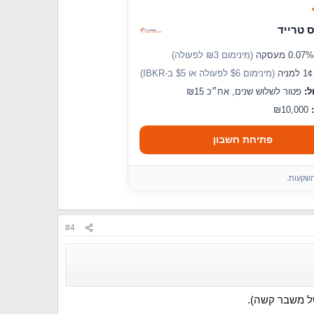
 טרייד
(מינימום ₪3 לפעולה)
מניה
(מינימום $6 לפעולה או $5 ב-IBKR)
ל:
פטור לשלוש שנים, אח״כ ₪15
₪10,000
פתיחת חשבון
השקעות.
#4
ל משבר קשה).