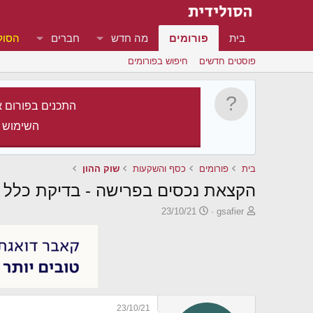
בית
פורומים
מה חדש
חברים
הסול
פוסטים חדשים
חיפוש בפורומים
התכנים בפורום א
השימוש 
בית
פורומים
כסף והשקעות
שוק ההון
הקצאת נכסים בפרישה - בדיקת כלל ה-90/10 של בא
פ
פ
23/10/21
gsafier
ו
ו
ת
ר
ח
ס
ה
ם
נ
ב
ו
ת
ש
א
23/10/21
א
ר