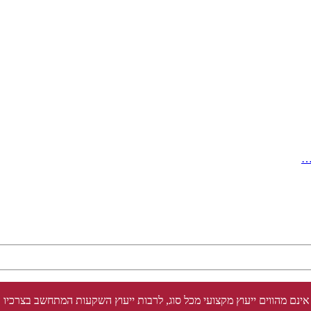
…
אינם מהווים ייעוץ מקצועי מכל סוג, לרבות ייעוץ השקעות המתחשב בצרכיו 