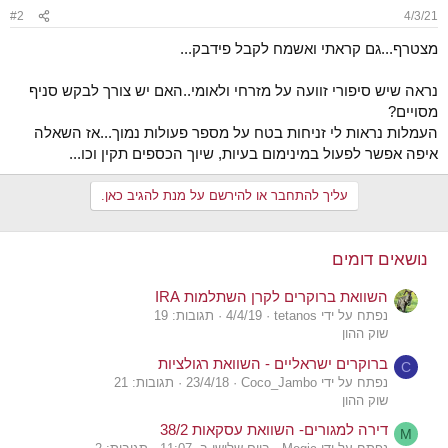
#2
4/3/21
מצטרף...גם קראתי ואשמח לקבל פידבק...
נראה שיש סיפורי זוועה על מזרחי ולאומי..האם יש צורך לבקש סניף
מסויים?
העמלות נראות לי זניחות בטח על מספר פעולות נמוך...אז השאלה
איפה אפשר לפעול במינימום בעיות, שיוך הכספים תקין וכו...
עליך להתחבר או להירשם על מנת להגיב כאן.
נושאים דומים
השוואת ברוקרים לקרן השתלמות IRA
נפתח על ידי tetanos
4/4/19
תגובות: 19
שוק ההון
ברוקרים ישראליים - השוואת רגולציות
C
נפתח על ידי Coco_Jambo
23/4/18
תגובות: 21
שוק ההון
דירה למגורים- השוואת עסקאות 38/2
M