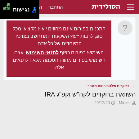
התחבר
הירשם
נגישות
התכנים בפורום אינם מהווים ייעוץ מקצועי מכל
סוג, לרבות ייעוץ השקעות המתחשב בצרכיו
המיוחדים של כל אדם.
השימוש בפורום כפוף
לתנאי השימוש
. עצם
השימוש בפורום מהווה הסכמה מלאה לתנאים
אלה.
ברוקרים ופלטפורמות מסחר
השוואת ברוקרים לקה"ש וקפ"ג IRA
פ
פ
29/12/20
Minimi
ו
ו
ת
ר
ח
ס
ה
ם
נ
ב
ו
ת