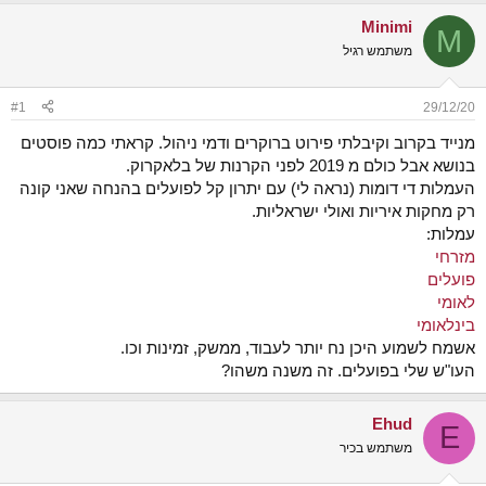
ש
א
Minimi
א
ר
M
י
משתמש רגיל
ך
#1
29/12/20
מנייד בקרוב וקיבלתי פירוט ברוקרים ודמי ניהול. קראתי כמה פוסטים
בנושא אבל כולם מ 2019 לפני הקרנות של בלאקרוק.
העמלות די דומות (נראה לי) עם יתרון קל לפועלים בהנחה שאני קונה
רק מחקות איריות ואולי ישראליות.
עמלות:
מזרחי
פועלים
לאומי
בינלאומי
אשמח לשמוע היכן נח יותר לעבוד, ממשק, זמינות וכו.
העו"ש שלי בפועלים. זה משנה משהו?
Ehud
E
משתמש בכיר