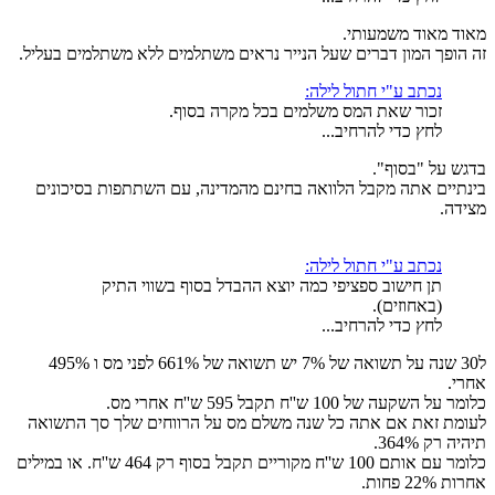
מאוד מאוד משמעותי.
זה הופך המון דברים שעל הנייר נראים משתלמים ללא משתלמים בעליל.
נכתב ע"י חתול לילה:
זכור שאת המס משלמים בכל מקרה בסוף.
לחץ כדי להרחיב...
בדגש על "בסוף".
בינתיים אתה מקבל הלוואה בחינם מהמדינה, עם השתתפות בסיכונים
מצידה.
נכתב ע"י חתול לילה:
תן חישוב ספציפי כמה יוצא ההבדל בסוף בשווי התיק
(באחוזים).
לחץ כדי להרחיב...
ל30 שנה על תשואה של 7% יש תשואה של 661% לפני מס ו 495%
אחרי.
כלומר על השקעה של 100 ש''ח תקבל 595 ש''ח אחרי מס.
לעומת זאת אם אתה כל שנה משלם מס על הרווחים שלך סך התשואה
תיהיה רק 364%.
כלומר עם אותם 100 ש''ח מקוריים תקבל בסוף רק 464 ש''ח. או במילים
אחרות 22% פחות.