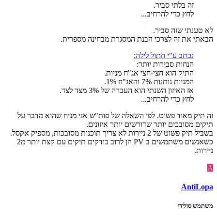
זה בלתי סביר.
לחץ כדי להרחיב...
לא טענתי שזה סביר.
הבאתי את זה לצרכי הבנת המסגרת מבחינה מספרית.
נכתב ע"י חתול לילה:
הנחות סבירות יותר:
התיק הוא חצי-חצי אג"ח מניות.
המניות נותנות 7% והאג"ח 1%.
אז האיזון השנתי הוא העברה של 3% מצד לצד.
לחץ כדי להרחיב...
זה תיק מאוד פשוט. לפי השאלה של פות"ש אני מניח שהוא מדבר על
תיקים מסובכים יותר שדורשים יותר איזונים.
בשביל תיק פשוט של 2 ניירות לא צריך תוכנות מסובכות, מספיק אקסל.
כשאנשים משתמשים ב PV הן לרוב בודקים תיקים עם קצת יותר מ2
ניירות.
A
AntiLopa
משתמש סולידי