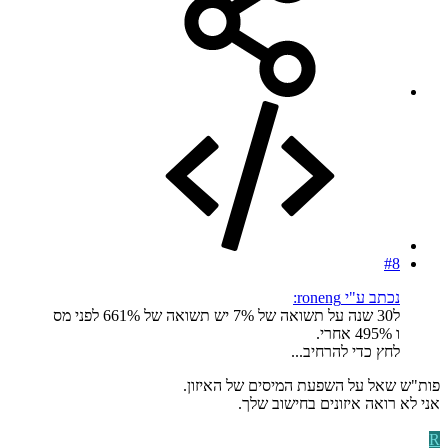
#8
נכתב ע"י roneng:
ל30 שנה על תשואה של 7% יש תשואה של 661% לפני מס
ו 495% אחרי.
לחץ כדי להרחיב...
פות"ש שאל על השפעת המיסים של האיזון.
אני לא רואה איזונים בחישוב שלך.
R