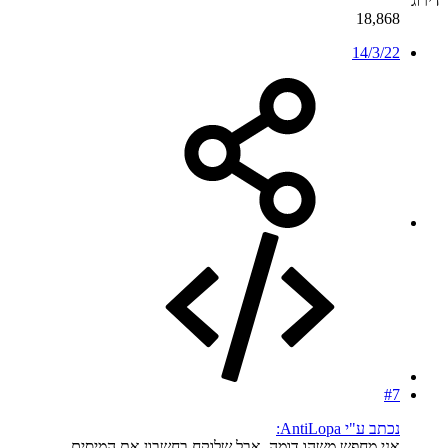
דירוג
18,868
14/3/22
#7
נכתב ע"י AntiLopa:
אני מחפש משהו דומה, אבל שלוקח בחשבון את המיסים