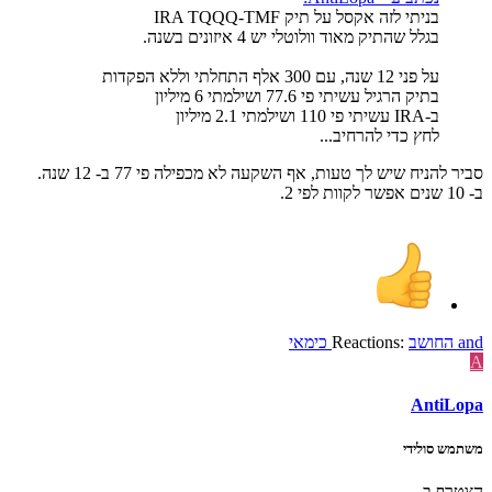
בניתי לזה אקסל על תיק IRA TQQQ-TMF
בגלל שהתיק מאוד וולוטלי יש 4 איזונים בשנה.
על פני 12 שנה, עם 300 אלף התחלתי וללא הפקדות
בתיק הרגיל עשיתי פי 77.6 ושילמתי 6 מיליון
ב-IRA עשיתי פי 110 ושילמתי 2.1 מיליון
לחץ כדי להרחיב...
סביר להניח שיש לך טעות, אף השקעה לא מכפילה פי 77 ב- 12 שנה.
ב- 10 שנים אפשר לקוות לפי 2.
and
החושב
Reactions:
כימאי
A
AntiLopa
משתמש סולידי
הצטרף ב