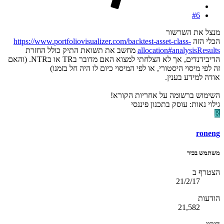
#6
מנצל את השרשור
הכלי הזה
https://www.portfoliovisualizer.com/backtest-asset-class-
allocation#analysisResults
מחשב את תשואת התיק כולל החזרת
הדיבידנדים, אך לא הצלחתי למצוא האם מדובר בTR או בNTR. (והאם
זה לפי מיסוי היסטורי, או לפי המיסוי כיום לו היה חל בזמנו)
אודה למידע בענין.
השימוש ברשומה על אחריות הקורא!
גילוי נאות: עוסק בתכנון פיננסי
R
roneng
משתמש בכיר
הצטרף ב
21/2/17
הודעות
21,582