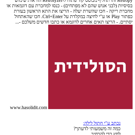
Retropy זהו תחליף מבוסס קוד פתוח ל-Retrolyzer הוראות שימוש
בסיסיות (לבני אנוש שהם לא מפתחים) - כנסו למחברת עם דוגמאות או
מחברת ריקה - חכו שהשרת יעלה - הריצו את התא הראשון בעזרת
כפתור Play או ע"י לחיצה במקלדת על Ctrl+Enter. חכו שהאתחול
יסתיים. - הריצו תאים אחרים לדוגמא או כתבו חדשים משלכם -...
www.hasolidit.com
נכתב ע"י חתול לילה:
כמה זה משמעותי לדעתך?
לחץ כדי להרחיב...