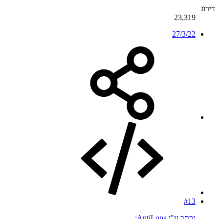
דירוג
23,319
27/3/22
#13
נכתב ע"י AntiLopa: