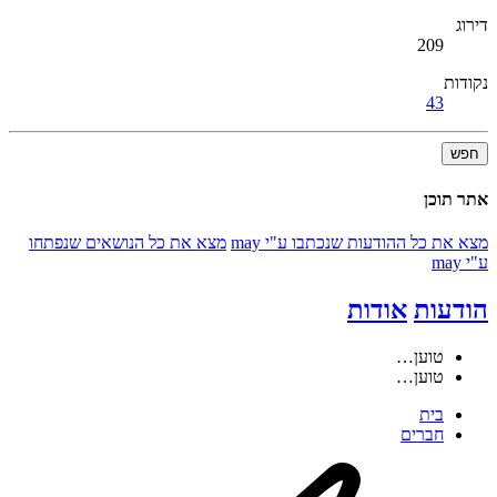
דירוג
209
נקודות
43
חפש
אתר תוכן
מצא את כל ההודעות שנכתבו ע"י may
מצא את כל הנושאים שנפתחו
ע"י may
הודעות
אודות
טוען…
טוען…
בית
חברים