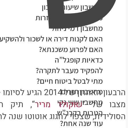
מחשבון שיעור חיסכון
מחשבון הוצאות חוזרות
מחשבון דמי ניהול
האם לקנות דירה או לשכור ולהשקיע
האם לפרוע משכנתא?
כדאיות קופגל”ה
להפקיד מעבר לתקרה?
מתי לבטל ביטוח חיים?
מחשבון תזרים
הרבעון האחרון של 2014
מחשבון שווי נקי
מצבו של “
שוקולד מריר
“, תיק ה
הטבות בקרנ”ש
הסולידית, שצפוי לחגוג אוטוטו שנה לה
עוד שנה אחת?