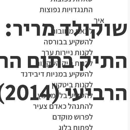
התנגדויות נפוצות
שוקולד מריר: 
איך
לצאת מחובות
להשקיע בבורסה
התיק בתום הרב
לקנות ניירות ערך
לבנות תיק השקעות
להשקיע במניות דיבידנד
הרביעי (2014)
לקנות ביטקוין
להשקיע בלי מאמץ
להתנהל כאדם צעיר
לפרוש מוקדם
לפתוח בלוג