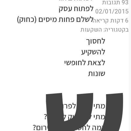
93 תגובות
לפתוח עסק
02/01/2015
לשלם פחות מיסים (כחוק)
6 דקות קריאה
נושאים
בקטגוריה:
השקעות
ש
לחסוך
להשקיע
לצאת לחופשי
שונות
★הסולידית ממליצה★
המעבדה
מתי אוכל לפרוש?
מתי להפסיק לחסוך?
כמה לחסוך בקרן חירום?