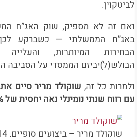
לביטקוין.
ואם זה לא מספיק, שוק האג”ח המק
באג”ח הממשלתי — כשברקע לכך 
הבחירות המיותרות, והעלייה 
הבולש(ל)יביזם הממסדי על הסביבה ה
ולמרות כל זה,
שוקולד מריר סיים את
עם רווח שנתי נומינלי נאה יחסית של 5.3%:
שוקולד מריר – ביצועים סופיים, 2014 (לחצו להגדלה)