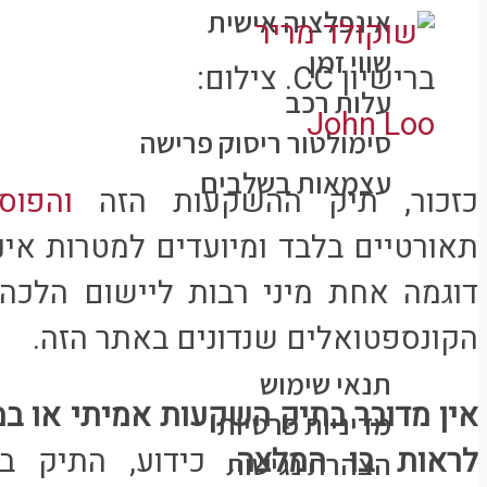
אינפלציה אישית
שווי זמן
ברישיון CC. צילום:
עלות רכב
John Loo
סימולטור ריסוק פרישה
עצמאות בשלבים
כזכור, תיק ההשקעות הזה
והפוס
כל הפוסטים
תאורטיים בלבד ומיועדים למטרות אינפ
פורום
דוגמה אחת מיני רבות ליישום הלכ
צרו קשר
הקונספטואלים שנדונים באתר הזה.
מידע משפטי
תנאי שימוש
אין מדובר בתיק השקעות אמיתי או במו
מדיניות פרטיות
לראות בו המלצה
. כידוע, התיק ב
הצהרת נגישות