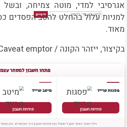
למניות עלול בהחלט להסב הפסדים כס
חיפוש
מאוד.
בקיצור, ייזהר הקונה / Caveat emptor / דיר באלכ.
פתחו חשבון למסחר עצמ
פסגות טרייד
מיטב טרייד
פתיחת חשבון
פתיחת חשבון
גילוי נאות: האתר מקבל תגמול בגין פתיחת חשבון דרך הקישורים. אין באמור