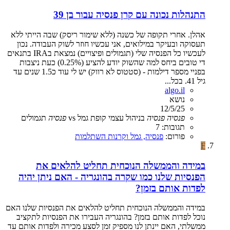
התנהלות נכונה עם קרן פנסיה עבור בן 39
אהלן. אחרי תקופה של כשנה (ללא שימור ריסק) שבה הייתי ללא
תעסוקה ובעיקר במילואים, אני עכשיו חוזר לשוק העבודה. נכון
לעכשיו כל הפנסיה שלי (תגמולים ופיצויים) נמצאת בIRA בתנאים
די טובים ביחס למה שהשוק יודע להציע (0.25%) כעת ניצבות
בפניי מספר דילמות - (סטטוס לא רווק) יש לי עוד כ1.5 שנים עד
גיל 41. בכל...
algo.il
נושא
12/5/25
פנסיה
פנסיה
בניהול עצמי
קופת גמל vs
פנסיה
תגמולים
תגובות: 7
פורום:
פנסיה, גמל וקרנות השתלמות
F
במידה והממשלה הנוכחית תחליט להלאים את
הפנסיות שלנו כמו שקרה בהונגריה - האם ניתן יהיה
לפדות אותם בזמן?
במידה והממשלה הנוכחית תחליט להלאים את הפנסיות שלנו האם
נוכל לפדות אותם בזמן? בהונגריה העבירו את הפנסיות לתקציב
ממשלתי, האם יינתן לנו מספיק זמן לסצע מכירה ולפדות אותם עד