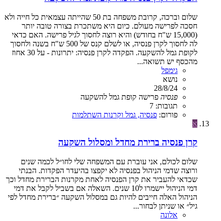
שלום וברכה, קרובת משפחה בת 50 שהייתה עצמאית כל חייה ולא
חסכה לפרישה מעולם. כיום היא משתכרת בצורה טובה יותר
(15,000 ש"ח בחודש) והיא רוצה לחסוך לגיל פרישה. האם כדאי
לה לחסוך לקרן פנסיה, או לשלם קנס של 500 ש"ח בשנה ולחסוך
לקופת גמל להשקעה. הפקדה לקרן פנסיה: יתרונות - על 30 אחוז
מהכסף יש תשואה...
גימפל
נושא
28/8/24
פנסיה
פרישה
קופת גמל להשקעה
תגובות: 7
פורום:
פנסיה, גמל וקרנות השתלמות
א
קרן פנסיה ברירת מחדל ומסלול השקעה
שלום לכולם, אני עוברת עם המשפחה שלי לחו״ל לכמה שנים
ורוצה שדמי הניהול בפנסיה לא יקפצו בהיעדר הפקדות. הבנתי
שכדאי להעביר את קרן הפנסיה לאחת מקרנות הברירת מחדל וכך
דמי הניהול יישמרו ל10 שנים. השאלה אם בשביל לקבל את דמי
הניהול האלה חייבים להיות גם במסלול השקעה ״ברירת מחדל לפי
גיל״ או שניתן לבחור...
אלונה