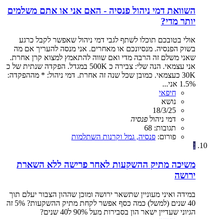
השוואת דמי ניהול פנסיה - האם אני או אתם משלמים
יותר מדי?
אולי בטובכם תוכלו לשתף לגבי דמי ניהול שאפשר לקבל כרגע
בשוק הפנסיה. מנסיונכם או מאחרים. אני מנסה להעריך אם מה
שאני משלם זה הרבה מדי ואם שווה להתאמץ למצוא קרן אחרת.
אני עצמאי. הנה שלי: צבירה כ 500K במגדל. הפקדה שנתית של כ
30K כעצמאי. כמובן שכל שנה זה אחרת. דמי ניהול: * מההפקדה:
1.5% אני...
חיפאי
נושא
18/3/25
דמי ניהול
פנסיה
תגובות: 68
פורום:
פנסיה, גמל וקרנות השתלמות
נ
משיכה מתיק ההשקעות לאחר פרישה ללא השארת
ירושה
במידה ואיני מעוניין שתשאר ירושה ומוכן שההון הצבור יעלם תוך
40 שנים (למשל) כמה כסף אפשר לקחת מתיק ההשקעות? 5% זה
הגיוני שעדיין ישאר הון בסבירות מעל 90% ל40 שנים?