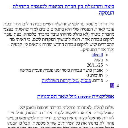
ביצה ותרנגולת בין חברת הביטוח למעסיק בתחילת
העסקה
היי. הייתי מועסק עד לפני שחודש\חודשיים בבית חולים אחד וכעת
עובר לאחר. הפנסיה שלי היא בתנאים טובים למדי שהשגתי בעצמי
מחברת ביטוח (לא כחלק מהיותי עובד בחברה כלשהי). כעת עובר
למקום עבודה אחר. רוצה להמשיך הפקדות לשם, כי ראיתי מה
ההסדרים שיש למקום עבודה החדש ופחות מתאים לי. הבעיה -
מצד אחד המעסיק...
algo.il
נושא
26/11/25
אובדן כושר עבודה
כיסוי זמני
פנסיה
פנסיה
מקיפה
תגובות: 0
פורום:
פנסיה, גמל וקרנות השתלמות
M
אפליקציית cover מול שאר הסוכנויות
שלום לכולם, לאחרונה נתקלתי בהרבה פרסום ממומן של
האפליקצייה. אני אחד שקשה לקנות אותו בפרסומות, אבל חייב
להודות שהאפליקציה נראית מרשים, ידידותית למשתמש ובעיקר
נוחה. לא בחנתי את כל השירותים שהיא מספקת, אבל כן הבנתי