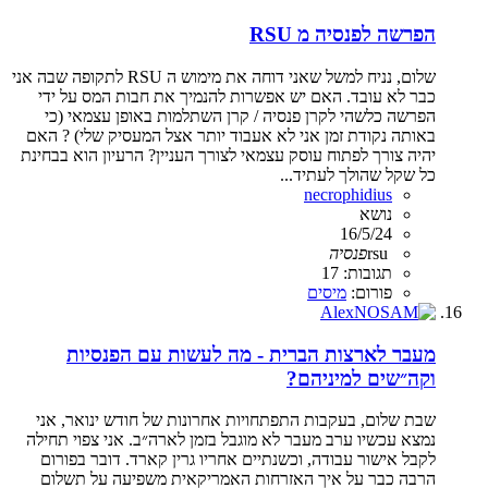
הפרשה לפנסיה מ RSU
שלום, נניח למשל שאני דוחה את מימוש ה RSU לתקופה שבה אני
כבר לא עובד. האם יש אפשרות להנמיך את חבות המס על ידי
הפרשה כלשהי לקרן פנסיה / קרן השתלמות באופן עצמאי (כי
באותה נקודת זמן אני לא אעבוד יותר אצל המעסיק שלי) ? האם
יהיה צורך לפתוח עוסק עצמאי לצורך העניין? הרעיון הוא בבחינת
כל שקל שהולך לעתיד...
necrophidius
נושא
16/5/24
rsu
פנסיה
תגובות: 17
פורום:
מיסים
מעבר לארצות הברית - מה לעשות עם הפנסיות
וקה״שים למיניהם?
שבת שלום, בעקבות התפתחויות אחרונות של חודש ינואר, אני
נמצא עכשיו ערב מעבר לא מוגבל בזמן לארה״ב. אני צפוי תחילה
לקבל אישור עבודה, וכשנתיים אחריו גרין קארד. דובר בפורום
הרבה כבר על איך האזרחות האמריקאית משפיעה על תשלום