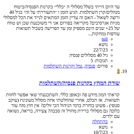
עד היום הייתי בשלל מסלולי ה ״כללי״ בקרנות הפנסיה/ביטוח
מנהלים/קרן השתלמות. הגיע הזמן ו ״התעוררתי על זה״ בגיל 40
ורוצה לשאול - האם זה עדיין הזמן המתאים לנייד את הכל למסלולי
מניות אגרסיבים? מקריאה בפורום אני די משוכנעת שכן וש טווח
של 25+ שנים הינם מספיק זמן עד הפרישה בשביל תשואות
עודפות (מחקות...
tuli
נושא
22/7/23
גיל 40
מסלולים
פנסיה
תגובות: 5
פורום:
פנסיה, גמל וקרנות השתלמות
ב
שורת המחץ בקרנות פנסיה/השתלמות
קראתי המון מידע פה ובאופן כללי. השתכנעתי שאי אפשר לחזות
תשואות. אז תכלס, אחרי שהחלטתי איזה מסלול מעונינת (עוקב
סנופי) - פשוט בוחרת בדמי הניהול הכי זולים? אין חוץ מזה עוד
כלום? גם מסלולי ברירת מחדל זה סבבה? צעירה, בריאה, נשואה
עם ילדים.
בהתחלה
נושא
10/7/23