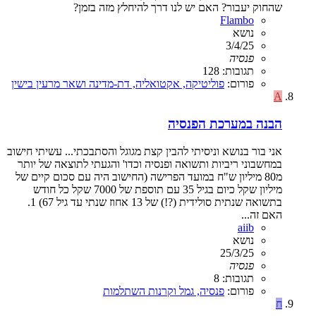
שהחוק יעבור? האם יש לנו דרך להיחלץ מזה בזמן?
Flambo
נושא
3/4/25
פנסיה
תגובות: 128
פורום:
פוליטיקה, אקטואליה, דת-מדינה ושאר מרעין בישין
A
הבנה במערכת הפנסיה
אני בור בנושא וניסיתי להבין קצת מגוגל והסתבכתי... עשיתי חישוב
במחשבוני ריביות ותשואה ופנסיה וכדו' והגעתי לתוצאה של יותר
מ80 מיליון ש"ח במועד הפרישה (החישוב היה עם סכום קיים של
מיליון שקל כיום בגיל 35 עם תוספת של 7000 שקל כל חודש
בתשואה שנתית סולידית (?!) של 13 אחוז שנתי עד גיל 67) 1.
האם זה...
aiib
נושא
25/3/25
פנסיה
תגובות: 8
פורום:
פנסיה, גמל וקרנות השתלמות
ח