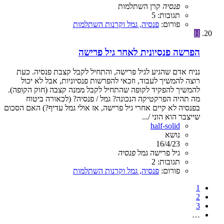
פנסיה
קרן השתלמות
תגובות: 5
פורום:
פנסיה, גמל וקרנות השתלמות
H
הפרשה פנסיונית לאחר גיל פרישה
נניח אדם שהגיע לגיל פרישה, והתחיל לקבל קצבת פנסיה. כעת
רוצה להמשיך לעבוד, וזכאי להפרשות פנסיוניות, אבל לא יכול
להמשיך להפקיד לקופה שהתחיל לקבל ממנה קצבה (חוק הקופה).
מה תהיה הפרקטיקה הנכונה? גמל / פנסיה? (לכאורה ביטוח
בפנסיה לא קיים אחרי גיל פרישה, אז אולי גמל עדיף?) האם הסכום
שייצבר הוא הוני /...
half-solid
נושא
16/4/23
גיל פרישה
גמל
פנסיה
תגובות: 2
פורום:
פנסיה, גמל וקרנות השתלמות
1
2
3
…