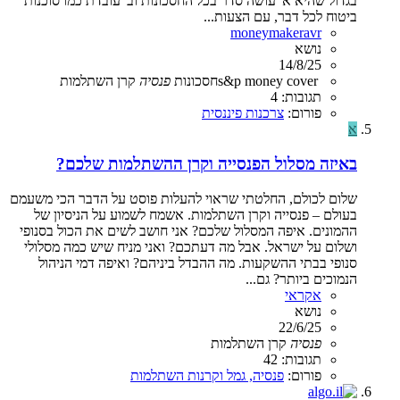
בגדול שהיא א' עושה סדר בכל החסכונות וב' עובדת כמו סוכנות
ביטוח לכל דבר, עם הצעות...
moneymakeravr
נושא
14/8/25
cover
money
s&p
חסכונות
פנסיה
קרן השתלמות
תגובות: 4
פורום:
צרכנות פיננסית
א
באיזה מסלול הפנסייה וקרן ההשתלמות שלכם?
שלום לכולם, החלטתי שראוי להעלות פוסט על הדבר הכי משעמם
בעולם – פנסייה וקרן השתלמות. אשמח לשמוע על הניסיון של
ההמונים. איפה המסלול שלכם? אני חושב לשים את הכול בסנופי
ושלום על ישראל. אבל מה דעתכם? ואני מניח שיש כמה מסלולי
סנופי בבתי ההשקעות. מה ההבדל ביניהם? ואיפה דמי הניהול
הנמוכים ביותר? גם...
אקראי
נושא
22/6/25
פנסיה
קרן השתלמות
תגובות: 42
פורום:
פנסיה, גמל וקרנות השתלמות