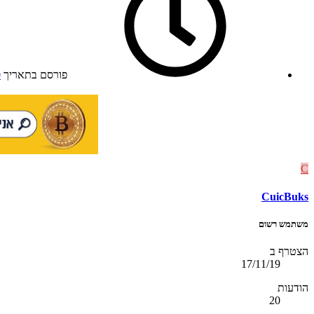
פורסם בתאריך
0
C
CuicBuks
משתמש רשום
הצטרף ב
17/11/19
הודעות
20