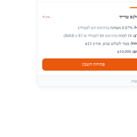
נס טרייד
:
0.07% מעסקה
(מינימום ₪3 לפעולה)
ב:
1¢ למניה
(מינימום $6 לפעולה או $5 ב-IBKR)
הול:
פטור לשלוש שנים, אח״כ ₪15
ום:
₪10,000
פתיחת חשבון
עות.