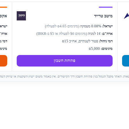
מיטב טרייד
אקסל
ישראל:
0.08% מעסקה
(מינימום ₪4.65 לפעולה)
ישראל
ארה"ב:
1¢ למניה
(מינימום $6 לפעולה או $5 ב-IBKR)
ארה"
דמי ניהול:
פטור לשנתיים, אח״כ ₪15
דמי ני
מינימום:
₪5,000
מינימ
פתיחת חשבון
 נאות: האתר מקבל תגמול בגין פתיחת חשבון דרך הקישורים. אין באמור משום ייעוץ השקעות או שיווק השק