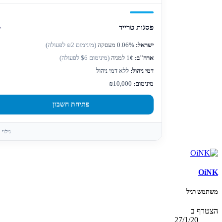
פסגות טרייד
ישראל:
0.06% מעסקה
(מינימום ₪2 לפעולה)
ארה"ב:
1¢ למניה
(מינימום $6 לפעולה)
דמי ניהול:
ללא דמי ניהול
מינימום:
₪10,000
פתיחת חשבון
גילוי
OiNK
משתמש רגיל
הצטרף ב
27/1/20