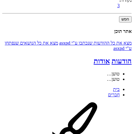
נקודות
3
חפש
אתר תוכן
מצא את כל ההודעות שנכתבו ע"י asxpd
מצא את כל הנושאים שנפתחו
ע"י asxpd
הודעות
אודות
טוען…
טוען…
בית
חברים