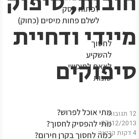
חובות, סיפוק
לפתוח עסק
לשלם פחות מיסים (כחוק)
מיידי ודחיית
נושאים
לחסוך
להשקיע
סיפוקים
לצאת לחופשי
שונות
★הסולידית ממליצה★
המעבדה
מתי אוכל לפרוש?
12 תגובות
מתי להפסיק לחסוך?
07/12/2013
4 דקות קריאה
כמה לחסוך בקרן חירום?