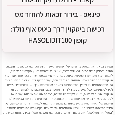
פינאפ - בירור זכאות להחזר מס
רכישת ביטקוין דרך ביטס אוף גולד:
קופון HASOLIDIT100
המידע במאמר זה מבוסס בין היתר על דעותיה האישיות של הכותבת כמשקיעה חובבת.
מטרתו לספק מידע בסיסי וראשוני בלבד, ואין בו כדי להוות ייעוץ מקצועי מכל סוג,
לרבות ייעוץ מס, ייעוץ פנסיוני, שיווק פנסיוני, ייעוץ משפטי, שיווק השקעות ו/או ייעוץ
השקעות המתחשב בצרכיו המיוחדים של כל אדם, ו/או תחליף לייעוץ כאמור מטעם בעל
הרישיון המתאים על פי דין. התייחסויות במאמר זה לניירות ערך ו/או נכסים דיגיטליים
ו/או לביצועיהם, ככל שישנן, נועדו לצורך המחשה בלבד ואין בהן כדי להוות המלצת
השקעה, הצעה לרכישה, ייעוץ לקנייה או מכירה, הבטחת תשואה או רווח ו/או הנעה
לפעולה כלשהי בקשר עם אותם נכסים. הכותבת אינה אחראית לתוצאות השימוש ו/או
היישום של האמור במידע ואין באמור בו משום התחייבות לנכונותו, דיוקו, עדכניותו, ו/או
מידת התאמתו לנסיבותיו וצרכיו המסוימים של כל אדם. הקישורים המופיעים בעמודה
"הסולידית ממליצה" הינם קישורי שותפים והכותבת מקבלת עמלה בגין לקוחות הנרשמים