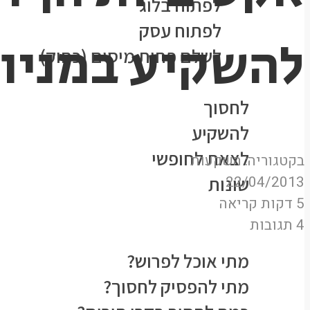
לפתוח בלוג
לפתוח עסק
להשקיע במניו
לשלם פחות מיסים (כחוק)
נושאים
לחסוך
להשקיע
לצאת לחופשי
בקטגוריה:
השקעות
22/04/2013
שונות
5 דקות קריאה
★הסולידית ממליצה★
4 תגובות
המעבדה
מתי אוכל לפרוש?
מתי להפסיק לחסוך?