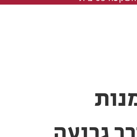
נות
רך גרועה