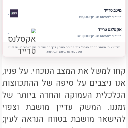
מיטב טרייד
⌄
מינימום לפתיחת חשבון: ₪5,000
אקסלנס טרייד
⌄
מינימום לפתיחת חשבון: ₪10,000
גילוי נאות: האתר מקבל תגמול בגין פתיחת חשבון דרך הקישורים. אין באמור משום ייעוץ
השקעות או שיווק השקעות.
קחו למשל את המצב הנוכחי. על פניו,
אנו ניצבים על סיפה של ההתכווצות
הכלכלית העמוקה והחדה ביותר של
זמננו. המשק עדיין מושבת וצפוי
להישאר מושבת בטווח הנראה לעין;