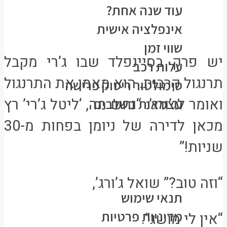
עוד שנה אחת?
אינפלציה אישית
שווי זמן
יש פרק בסיינפלד שבו ג’רי מקבל
עלות רכב
תרנגול קרבות. הוא מאמן את התרנגול
סימולטור ריסוק פרישה
ואומר לג’ורג’: “נחש מה, ‘ליטל ג’רי’ רץ
עצמאות בשלבים
כל הפוסטים
מכאן לדירה של ניומן בפחות מ-30
פורום
שניות!”
צרו קשר
מידע משפטי
“וזה טוב?” שואל ג’ורג’,
תנאי שימוש
מדיניות פרטיות
“אין לי מושג”.