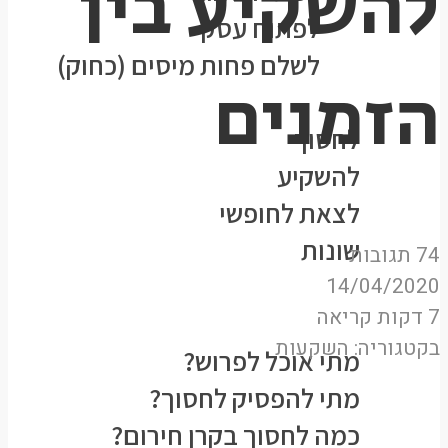
להשקיע בין
לפתוח עסק
לשלם פחות מיסים (כחוק)
הזמנים
נושאים
לחסוך
להשקיע
לצאת לחופשי
שונות
74 תגובות
★הסולידית ממליצה★
14/04/2020
7 דקות קריאה
המעבדה
בקטגוריה:
השקעות
מתי אוכל לפרוש?
מתי להפסיק לחסוך?
כמה לחסוך בקרן חירום?