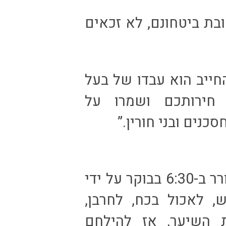
בת ביטחונם, לא זכאים
חייב הוא עבדו של בעל
 חירותכם ושמרו על
סכנים ובני חורין.”
“איך לעזאזל יכול אדם להנות מלהתעורר ב-6:30 בבוקר על ידי
, לאכול בכח, לחרבן,
 השיער, אז להילחם