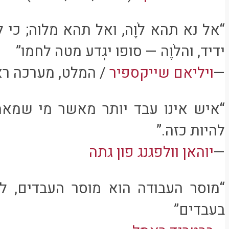
“אל נא תהא לֹוֶה, ואל תהא מלוה; כי 
ידיד, והלֹוֶה — סופו יגְדע מטה לחמו”
—
ויליאם שייקספיר
/ המלט, מערכה רא
“איש אינו עבד יותר מאשר מי שמאמי
להיות כזה.”
—
יוהאן וולפגנג פון גתה
“מוסר העבודה הוא מוסר העבדים, לע
בעבדים”