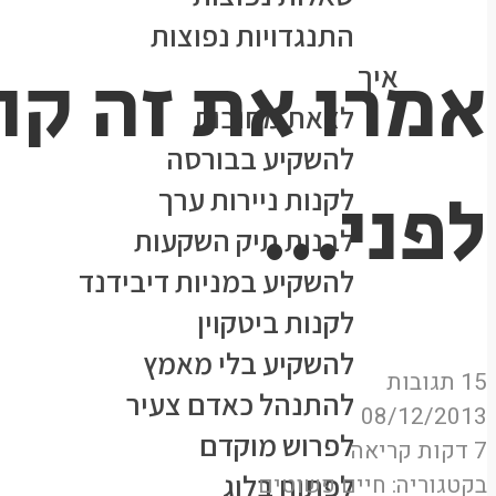
התנגדויות נפוצות
אמרו את זה קו
איך
לצאת מחובות
להשקיע בבורסה
לפני…
לקנות ניירות ערך
לבנות תיק השקעות
להשקיע במניות דיבידנד
לקנות ביטקוין
להשקיע בלי מאמץ
15 תגובות
להתנהל כאדם צעיר
08/12/2013
לפרוש מוקדם
7 דקות קריאה
לפתוח בלוג
בקטגוריה:
חיים פשוטים