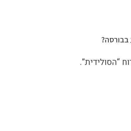
 בבורסה?
ח “הסולידית”.