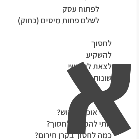
א
לפתוח עסק
לשלם פחות מיסים (כחוק)
נושאים
לחסוך
להשקיע
לצאת לחופשי
שונות
★הסולידית ממליצה★
המעבדה
מתי אוכל לפרוש?
מתי להפסיק לחסוך?
כמה לחסוך בקרן חירום?