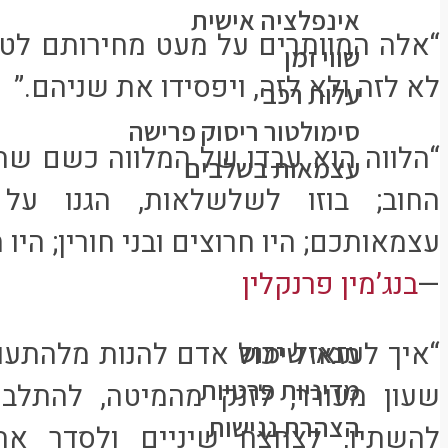
אינפלציה אישית
“אלה המוותרים על מעט מחירותם לטו
שווי זמן
לא לזה ולא לזה, ויפסידו את שניהם.”
עלות רכב
סימולטור ריסוק פרישה
“הלווה הוא עבדו של המלווה כשם שה
עצמאות בשלבים
החוב; בוזו לשלשלאות, הגנו על
כל הפוסטים
עצמאותכם; היו חרוצים ובני חורין; היו ח
פורום
צרו קשר
—
בנג’מין פרנקלין
מידע משפטי
תנאי שימוש
מדיניות פרטיות
שעון מעורר, לזנק מהמיטה, להתלבש
הצהרת נגישות
להשתין, לצחצח שיניים ולסדר את