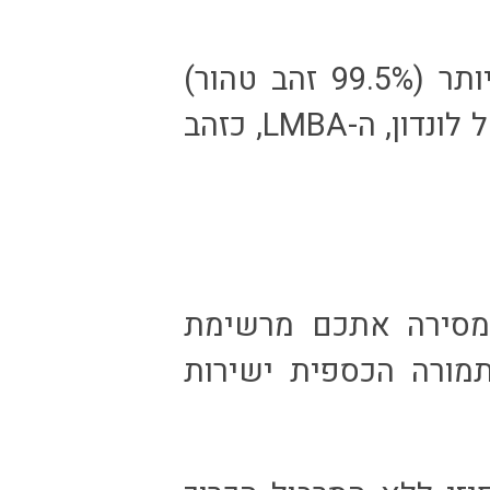
מדובר במטיל תקני מאיכות גבוהה ביותר (99.5% זהב טהור)
המוגדר על ידי אגודת סוחרי הבוליון של לונדון, ה-LMBA, כזהב
מסירה אתכם מרשימת
מורה הכספית ישירות