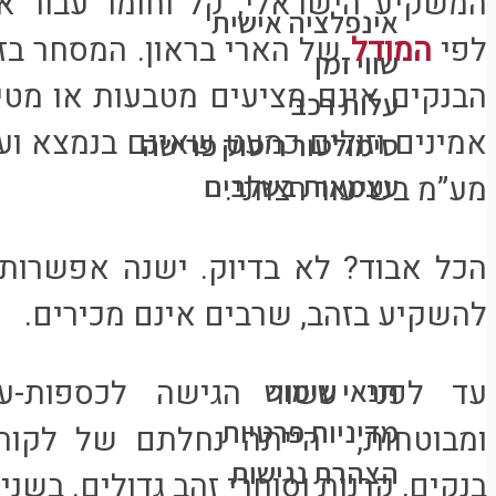
המשקיע הישראלי, קל וחומר עבור 
אינפלציה אישית
לפי
המודל
של הארי בראון. המסחר בזה
שווי זמן
הבנקים אינם מציעים מטבעות או מטיל
עלות רכב
אמינים וזולים כמעט שאינם בנמצא וע
סימולטור ריסוק פרישה
עצמאות בשלבים
מע”מ בשיעור רצחני.
כל הפוסטים
הכל אבוד? לא בדיוק. ישנה אפשרות 
פורום
צרו קשר
להשקיע בזהב, שרבים אינם מכירים.
מידע משפטי
עד לפני עשור הגישה לכספות-על
תנאי שימוש
מדיניות פרטיות
ומבוטחות, הייתה נחלתם של לקוחו
הצהרת נגישות
בנקים, קרנות וסוחרי זהב גדולים. בשנ