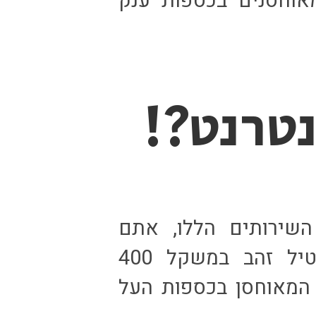
אוחסנים בכספות ענק
נטרנט?!
שירותים הללו, אתם
נרשמים כבעליו המשותפים של מטיל זהב במשקל 400
יות (או 12.5 ק”ג, כ-520,000$), המאוחסן בכספות העל