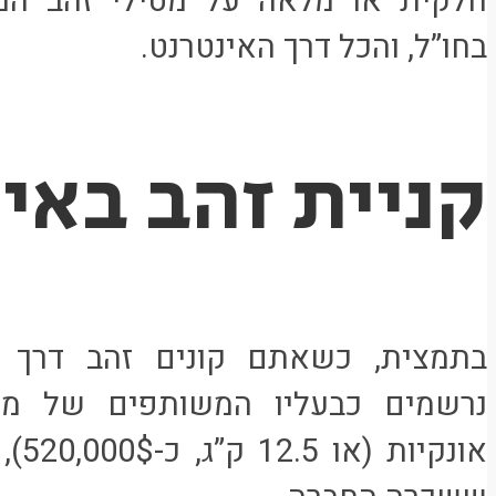
חלקית או מלאה על מטילי זהב המ
בחו”ל, והכל דרך האינטרנט.
קניית זהב באי
בתמצית, כשאתם קונים זהב דרך ה
אונק