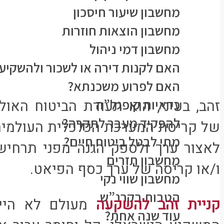
מחשבון שיעור חיסכון
מחשבון הוצאות חוזרות
מחשבון דמי ניהול
האם לקנות דירה או לשכור ולהשקיע
האם לפרוע משכנתא?
כדאיות קופגל”ה
זהב, בעיני, הוא תעודת הביטוח האו
להפקיד מעבר לתקרה?
של קריסת המערכת הכלכלית העולמית. 
מתי לבטל ביטוח חיים?
לאצור ערך ולספק הגנה מפני תרחיש
מחשבון תזרים
ו/או קריסה של ערך כסף הפיאט.
מחשבון שווי נקי
הטבות בקרנ”ש
קניית זהב להשקעה
מעולם לא היי
עוד שנה אחת?