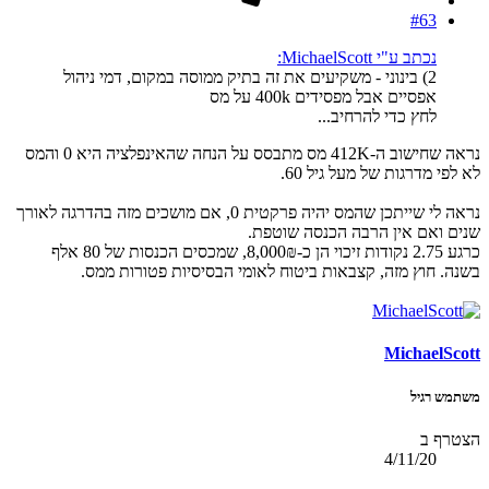
#63
נכתב ע"י MichaelScott:
2) בינוני - משקיעים את זה בתיק ממוסה במקום, דמי ניהול
אפסיים אבל מפסידים 400k על מס
לחץ כדי להרחיב...
נראה שחישוב ה-412K מס מתבסס על הנחה שהאינפלציה היא 0 והמס
לא לפי מדרגות של מעל גיל 60.
נראה לי שייתכן שהמס יהיה פרקטית 0, אם מושכים מזה בהדרגה לאורך
שנים ואם אין הרבה הכנסה שוטפת.
כרגע 2.75 נקודות זיכוי הן כ-8,000₪, שמכסים הכנסות של 80 אלף
בשנה. חוץ מזה, קצבאות ביטוח לאומי הבסיסיות פטורות ממס.
MichaelScott
משתמש רגיל
הצטרף ב
4/11/20