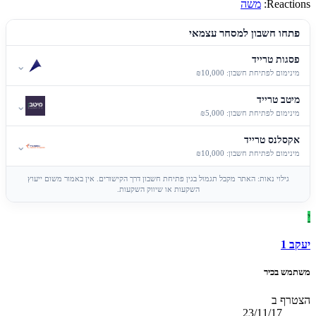
Reactions:
משה
פתחו חשבון למסחר עצמאי
פסגות טרייד
⌄
מינימום לפתיחת חשבון: ₪10,000
מיטב טרייד
⌄
מינימום לפתיחת חשבון: ₪5,000
אקסלנס טרייד
⌄
מינימום לפתיחת חשבון: ₪10,000
גילוי נאות: האתר מקבל תגמול בגין פתיחת חשבון דרך הקישורים. אין באמור משום ייעוץ
השקעות או שיווק השקעות.
י
יעקב 1
משתמש בכיר
הצטרף ב
23/11/17