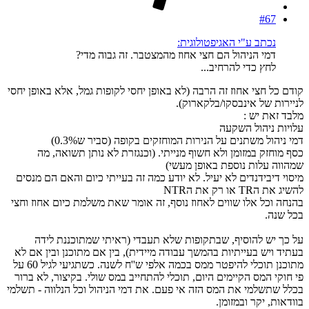
#67
נכתב ע"י האגיפטולוגית:
דמי הניהול הם חצי אחוז מהמצטבר. זה גבוה מדי?
לחץ כדי להרחיב...
קודם כל חצי אחוז זה הרבה (לא באופן יחסי לקופות גמל, אלא באופן יחסי
לניירות של אינבסקו/בלקארוק).
מלבד זאת יש :
עלויות ניהול השקעה
דמי ניהול משתנים על הנירות המוחזקים בקופה (סביר ש0.3%)
כסף מוחזק במזומן ולא חשוף מנייתי. (וכנגזרת לא נותן תשואה, מה
שמהווה עלות נוספת באופן מעשי)
מיסוי דיבידנדים לא יעיל. לא יודע כמה זה בעייתי כיום והאם הם מנסים
להשיג את הTR או רק את הNTR
בהנחה וכל אלו שווים לאחוז נוסף, זה אומר שאת משלמת כיום אחוז וחצי
בכל שנה.
על כך יש להוסיף, שבתקופות שלא תעבדי (ראיתי שמתוכננת לידה
בעתיד ויש בעייתיות בהמשך עבודה מיידית), בין אם מתוכנן ובין אם לא
מתוכנן תוכלי להיפטר ממס בכמה אלפי ש''ח לשנה. כשתגיעי לגיל 60 על
פי חוקי המס הקיימים היום, תוכלי להתחייב במס שולי. בקיצור, לא ברור
בכלל שתשלמי את המס הזה אי פעם. את דמי הניהול וכל הנלווה - תשלמי
בוודאות, יקר ובמזומן.