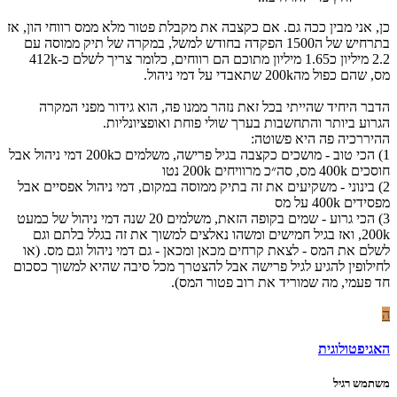
כן, אני מבין ככה גם. אם כקצבה את מקבלת פטור מלא ממס רווחי הון, אז
בתרחיש של ה1500 הפקדה בחודש למשל, במקרה של תיק ממוסה עם
2.2 מיליון כ1.65 מיליון מתוכם הם רווחים, כלומר צריך לשלם כ-412k
מס, שהם כפול מה200k שתאבדי על דמי ניהול.
הדבר היחיד שהייתי בכל זאת נזהר ממנו פה, הוא גידור מפני המקרה
הגרוע ביותר והתחשבות בערך שולי פוחת ואופציונליות.
ההיררכיה פה היא פשוטה:
1) הכי טוב - מושכים כקצבה בגיל פרישה, משלמים כ200k דמי ניהול אבל
חוסכים 400k מס, סה״כ מרוויחים 200k נטו
2) בינוני - משקיעים את זה בתיק ממוסה במקום, דמי ניהול אפסיים אבל
מפסידים 400k על מס
3) הכי גרוע - שמים בקופה הזאת, משלמים 20 שנה דמי ניהול של כמעט
200k, ואז בגיל חמישים ומשהו נאלצים למשוך את זה בגלל בלתם וגם
לשלם את המס - לצאת קרחים מכאן ומכאן - גם דמי ניהול וגם מס. (או
לחילופין להגיע לגיל פרישה אבל להצטרך מכל סיבה שהיא למשוך כסכום
חד פעמי, מה שמוריד את רוב פטור המס).
ה
האגיפטולוגית
משתמש רגיל