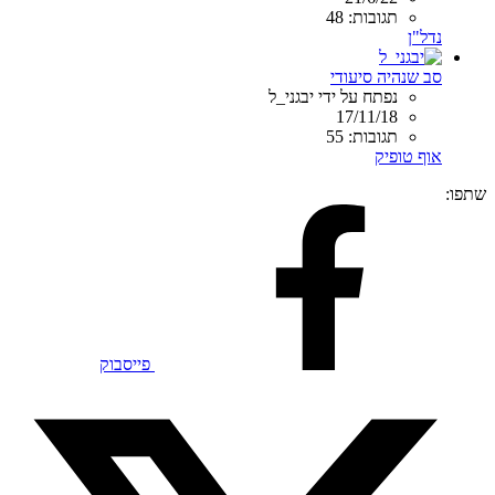
תגובות: 48
נדל"ן
סב שנהיה סיעודי
נפתח על ידי יבגני_ל
17/11/18
תגובות: 55
אוף טופיק
שתפו:
פייסבוק