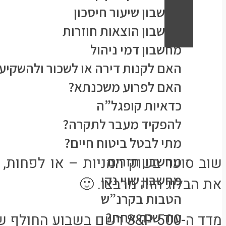
מחשבון שיעור חיסכון
מחשבון הוצאות חוזרות
מחשבון דמי ניהול
האם לקנות דירה או לשכור ולהשקיע
האם לפרוע משכנתא?
כדאיות קופגל”ה
להפקיד מעבר לתקרה?
מתי לבטל ביטוח חיים?
מחשבון תזרים
שוב סוער בשוק המניות – או לפחות, 
מחשבון שווי נקי
את הבלוג הזה מרבצו. 🙂
הטבות בקרנ”ש
עוד שנה אחת?
מדד ה-S&P 500 רשם בשבוע הח