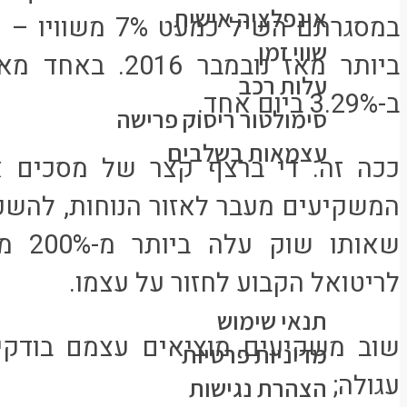
אינפלציה אישית
במסגרתם השיל כמע
שווי זמן
ביותר מאז נובמבר
עלות רכב
ב-3.29% ביום אחד.
סימולטור ריסוק פרישה
עצמאות בשלבים
ככה זה. די ברצף קצר של מסכים א
כל הפוסטים
המשקיעים מעבר לאזור הנוחות, להשכי
פורום
צרו קשר
לריטואל הקבוע לחזור על עצמו.
מידע משפטי
תנאי שימוש
שוב משקיעים מוציאים עצמם בודק
מדיניות פרטיות
עגולה;
הצהרת נגישות