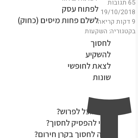
65 תגובות
לפתוח עסק
19/10/2018
לשלם פחות מיסים (כחוק)
9 דקות קריאה
נושאים
בקטגוריה:
השקעות
ז
לחסוך
להשקיע
לצאת לחופשי
שונות
★הסולידית ממליצה★
המעבדה
מתי אוכל לפרוש?
מתי להפסיק לחסוך?
כמה לחסוך בקרן חירום?