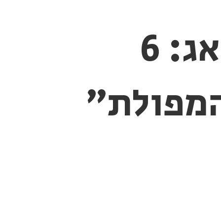
זה פיצ’ר, לא באג: 6
מפולת”