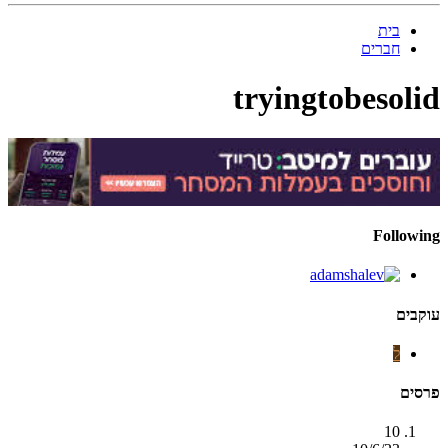
בית
חברים
tryingtobesolid
Following
עוקבים
ל
פרסים
10