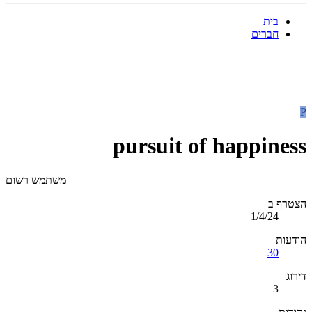
בית
חברים
P
pursuit of happiness
משתמש רשום
הצטרף ב
1/4/24
הודעות
30
דירוג
3