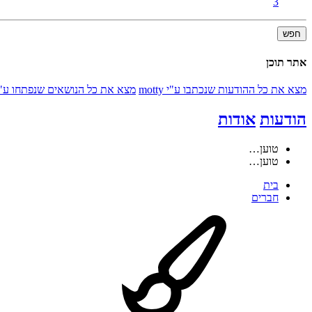
3
חפש
אתר תוכן
מצא את כל ההודעות שנכתבו ע"י motty
מצא את כל הנושאים שנפתחו ע"י otty
הודעות
אודות
טוען…
טוען…
בית
חברים