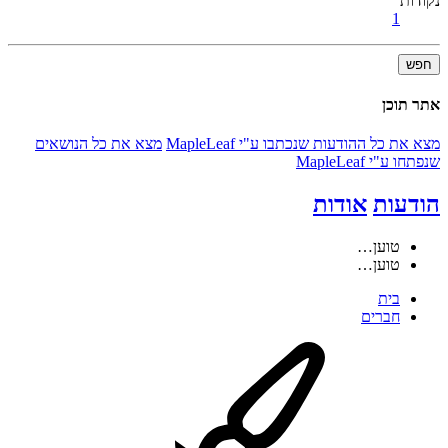
נקודות
1
חפש
אתר תוכן
מצא את כל ההודעות שנכתבו ע"י MapleLeaf
מצא את כל הנושאים
שנפתחו ע"י MapleLeaf
הודעות
אודות
טוען…
טוען…
בית
חברים