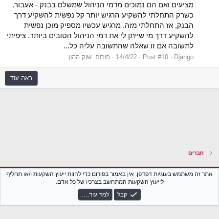
מציעים ואם הם נמוכים מדמי הניהול שמשלם בבנק - אעבור.
כשרק התחלתי להשקיע הרגיש יותר קל נפשית להשקיע דרך
הבנק, אז התחלתי מזה. מרגיש עכשיו מספיק מוכן נפשית
להשקיע דרך מי שייתן לי את דמי הניהול הטובים ביותר. ציפיתי
לתשובה אם זו שאלה שהתשובה עליה כל...
Django
Post #10
14/4/22
פורום:
שוק ההון
ראה עוד
חברים
Xenforo Classic
עברית (he_IL)
אתר זה משתמש בעוגיות דפדפן. אין באמור בפורום כדי להוות ייעוץ השקעות ו/או תחליף
לייעוץ השקעות המתחשב בצרכיו של כל אדם.
צור קשר
נגישות
תקנון הפורום
מדיניות פרטיות
עזרה
חזרה לבלוג
קבל
למד עוד.…
R
S
S