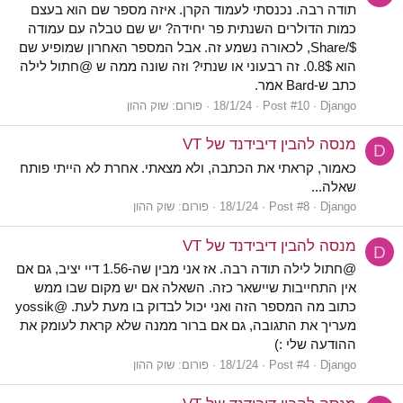
תודה רבה. נכנסתי לעמוד הקרן. איזה מספר שם הוא בעצם
כמות הדולרים השנתית פר יחידה? יש שם טבלה עם עמודה
$/Share, לכאורה נשמע זה. אבל המספר האחרון שמופיע שם
הוא 0.8$. זה רבעוני או שנתי? וזה שונה ממה ש @חתול לילה
כתב ש-Bard אמר.
Django
Post #10
18/1/24
פורום:
שוק ההון
מנסה להבין דיבידנד של VT
D
כאמור, קראתי את הכתבה, ולא מצאתי. אחרת לא הייתי פותח
שאלה...
Django
Post #8
18/1/24
פורום:
שוק ההון
מנסה להבין דיבידנד של VT
D
@חתול לילה תודה רבה. אז אני מבין שה-1.56 דיי יציב, גם אם
אין התחייבות שיישאר כזה. השאלה אם יש מקום שבו ממש
כתוב מה המספר הזה ואני יכול לבדוק בו מעת לעת. @yossik
מעריך את התגובה, גם אם ברור ממנה שלא קראת לעומק את
ההודעה שלי :)
Django
Post #4
18/1/24
פורום:
שוק ההון