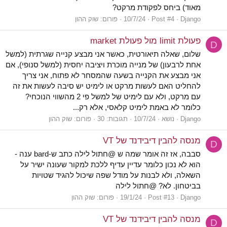
מאוד) ביחס לפקודת מרקט?
Django
Post #4
10/7/24
פורום:
שוק ההון
פעולת limit מול פעולת market
D
שלום, שאלה תיאורטית, כאשר אני מבצע קנייה שגרתית (למשל
אחת לרבעון) של מנייה מוכרת ויציבה יחסית (למשל סנופי), אם
אני מבצע את הקנייה בשעה שהמסחר לא פתוח, אני צריך
להחליט האם לעשות מרקט או לימיט יש סיבה לעשות את זה
עם מרקט, ולא עם לימיט של למשל פי 2 מהשווי הנוכחי?
כלומר לא באמת לימיט קלאסי, אלא רק...
Django
נושא
10/7/24
תגובות: 30
פורום:
שוק ההון
מנסה להבין דיבידנד של VT
D
סבבה, אז זה אומר שמה ש @חתול לילה כתב ש-bard ענה -
הוא לא נכון כלומר עדיין עדיף ללכת למקור שעונה ישיר על
השאלה, ולא לבנות על מודל שפה שיכול להגיד שטויות
בביטחון. לא? @חתול לילה
Django
Post #13
19/1/24
פורום:
שוק ההון
מנסה להבין דיבידנד של VT
D