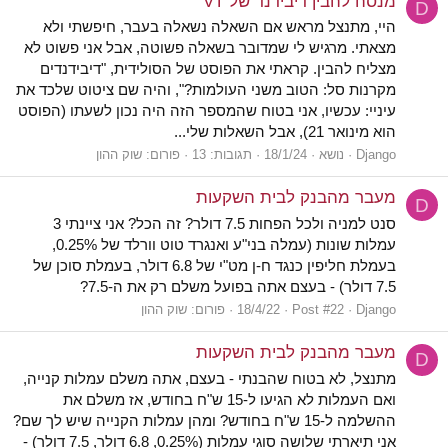
מנסה להבין דיבידנד של VT
D
היי, מתנצל מראש אם השאלה נשאלה בעבר, חיפשתי ולא
מצאתי. מרגיש לי שמדובר בשאלה פשוטה, אבל אני פשוט לא
מצליח להבין. קראתי את הפוסט של הסולידית, "דיבידנדים
מקרנות סל: הטוב משני העולמות?", והיה שם ציטוט שלכד את
עיניי: עכשיו, אני בטוח שהמספר הזה היה נכון לשעתו (הפוסט
הוא מינואר 21), אבל השאלות שלי...
Django
נושא
18/1/24
תגובות: 13
פורום:
שוק ההון
מעבר מהבנק לבית השקעות
D
סנט למניה ולכל הפחות 7.5 דולר? זה הכל? אני ציינתי 3
עמלות שונות (עמלה בני"ע ואנגרד טוט וורלד של 0.25%,
בעמלת חליפין כנגד ח-ן מט"י של 6.8 דולר, בעמלת סוכן של
7.5 דולר) - בעצם אתה בפועל משלם רק את ה-7.5?
Django
Post #22
18/4/22
פורום:
שוק ההון
מעבר מהבנק לבית השקעות
D
מתנצל, לא בטוח שהבנתי - בעצם, אתה משלם עמלות קנייה,
ואם העמלות לא הגיעו ל-15 ש"ח בחודש, אז משלם את
ההשלמה ל-15 ש"ח בחודש? ומהן עמלות הקנייה שיש לך שם?
אני תיארתי שלושה סוגי עמלות (0.25%, 6.8 דולר, 7.5 דולר) -