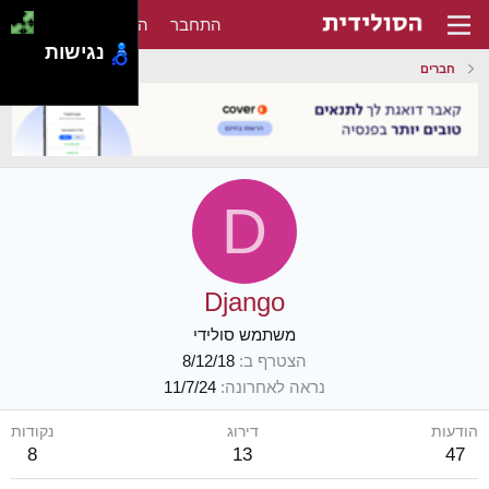
התחבר
הירשם
נגישות
חברים
D
Django
משתמש סולידי
הצטרף ב
8/12/18
נראה לאחרונה
11/7/24
הודעות
דירוג
נקודות
8
13
47