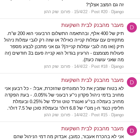
זה גם המצב אצלך?
Django
Post #20
15/4/22
פורום:
שוק ההון
מעבר מהבנק לבית השקעות
D
תיק של 400 אלף, ובהתאמה התשלום הרבעוני הוא 200 ש"ח.
מתקזזים עם עמלות קנייה כאילו? או שזה רק לגבי עמלות ניהול
תיק (ואז מה לגבי עמלות קנייה)? גם אני מתכנן לבצע מספר
פעולות מצומצם - הרעיון בגדול הוא קנייה פעם ב3 חודשים (זה
מה שאני עושה כעת).
Django
Post #18
14/4/22
פורום:
שוק ההון
מעבר מהבנק לבית השקעות
D
לא בטוח שמבין את כל המונחים שהזכרת, אבל: - כל רבעון אני
מחויב בדמי ניהול פקדון ני"ע רבעוני של 0.05%. - בעת הפקדה
מחויב בעמלה בני"ע ואנגרד טוט וורלד של 0.25% ובעמלת
חליפין כנגד ח-ן מט"י של 6.8 דולר ובעמלת סוכן של 7.5 דולר.
Django
Post #15
14/4/22
פורום:
שוק ההון
מעבר מהבנק לבית השקעות
D
אני לא בהכרח אעבור, כמובן. אבדוק מה דמי הניהול שהם