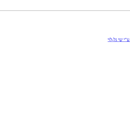
י שי גל-לוי