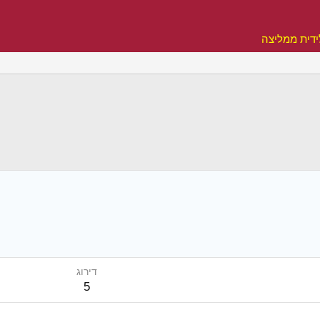
דית ממליצה
דירוג
5