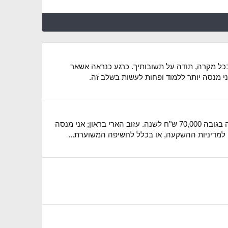
 בכל מקרה, תודה על תשובותיך. כרגע כנראה אשאר
י מנסה יותר ללמוד ופחות לעשות בשלב זה.
אני מבין. אבל כרגע אני מעוניין לנצל את הטבת המס שמאפשרת קופת הגמל החדשה להשקעה, תחת ההגבלה של השקעה בגובה 70,000 ש"ח לשנה. עזוב הארי בראון; אני מנסה
, למדיניות ההשקעה, או בכלל לחשיפה המשוערת...