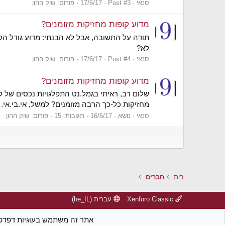
סנאי
Post #3
17/6/17
פורום:
שוק ההון
מדוע קופות מחזיקות מזומנים?
תודה על התשובה, אבל לא הבנתי: מדוע גודל הקופ
לא?
סנאי
Post #4
17/6/17
פורום:
שוק ההון
מדוע קופות מחזיקות מזומנים?
שלום רב, ראיתי בגמל.נט התפלגויות נכסים של ק
מחזיקות כל-כך הרבה מזומנים? למשל, אי.בי.אי. גמל להשקעה החזיקו 25-40% במזומנים ב-2016. מגדל גמל 
סנאי
נושא
16/6/17
תגובות: 15
פורום:
שוק ההון
בית
חברים
Xenforo Classic
עברית (he_IL)
אתר זה משתמש בעוגיות דפדפן.