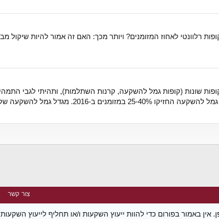
ות רלוונטי לאחוז המזומנים? ויותר מכך: האם זה אמור להיות שיקול מבח
ופות שונות (קופות גמל להשקעה, קרנות השתלמות), ותהיתי לגבי התמהיל
להשקעה שקלי החזיקו מעל 50%. מה הסיבה? אם...
צור קשר
נ
 אין באמור בפורום כדי להוות ייעוץ השקעות ו/או תחליף לייעוץ השקעו