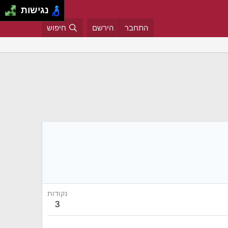
נגישות
התחבר
הירשם
חיפוש
נקודות
3