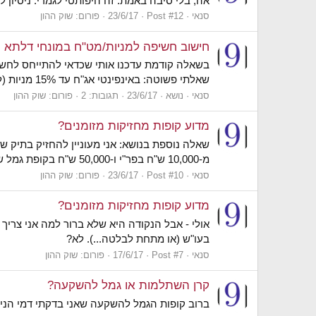
אה, בלי סיבה באמת. זה היפותטי לגמרי. ניסיון ל
סנאי
Post #12
23/6/17
פורום:
שוק ההון
חישוב חשיפה למניות/מט"ח במונחי דלתא
בשאלה קודמת עדכנו אותי שכדאי להתייחס לחשיפ
שאלתי פשוטה: באינפינטי אג"ח עד 15% מניות (לדוגמה), המדיניות ל-2017 צופה 14% מניות, 39% אג"ח ממשלתי, 42% אג"ח חברות, 5% אחר, עם סטייה של עד 5-6%...
סנאי
נושא
23/6/17
תגובות: 2
פורום:
שוק ההון
מדוע קופות מחזיקות מזומנים?
מ-10,000 ש"ח בפר"י ו-50,000 ש"ח בקופת גמל של אינפינטי עד 15% מניות (שמחזיקה ב-2016 כ-46% מהונה במזומנים או כמו-מזומנים). האם לחשוב על התיק שלי...
סנאי
Post #10
23/6/17
פורום:
שוק ההון
מדוע קופות מחזיקות מזומנים?
אולי - אבל הנקודה היא שלא ברור למה אני צריך 
בעו"ש (או מתחת לבלטה...). לא?
סנאי
Post #7
17/6/17
פורום:
שוק ההון
קרן השתלמות או גמל להשקעה?
ברוב קופות הגמל להשקעה שאני בדקתי דמי הניהול על הפקדה עומדים על 0% (וד