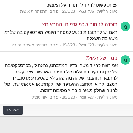
עצות, פשוט להגיד לך תודה על האומץ.
מעונן חלקית
Post #35
23/3/23
פורום:
התפתחות אישית
תוכנה לניתוח טכני גרפים והתראות?
מ
האם יש לך תובנות בנוגע למסחר היומי? מפרספקטיבה של זמן
משאילת השאלה.
מעונן חלקית
Post #23
19/3/23
פורום:
פוסטים מאיכות נמוכה
נימה של זלזול?
מ
אני רוצה להגיד משהו בדיון המתלהט; נראה לי, בפרספקטיבה
של זמן ותחקיר התיעלות של פתיחת השרשור, שזה קשור
להתבגרות והבנה של זה מה שזה. לא בקטע רע או טוב, זה
המצב. קח או תעזוב. ההעדפה שלי לקחת, אז אני אתיישר. יכול
להניח שחלק נשארים בחוץ מסיבות דומות.
מעונן חלקית
Post #27
18/3/23
פורום:
אוף טופיק
ראה עוד