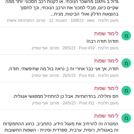
גדול ב 100% מהשכר הנוכחי. או לקנות רכב חסכוני יותר ממה
שקיים כיום, מבלי למכור את הרכב הנוכחי, וכך לחסוך
בהוצאות הדלק ואולי הביטוח, מניח...
מעונן חלקית
נושא
10/8/23
תגובות: 12
פורום:
התפתחות אישית
לימוד שפות
מ
תודה! תודה רבה!
מעונן חלקית
Post #19
28/5/23
פורום:
אוף טופיק
לימוד שפות
מ
תודה, אך אני כבר אחרי זה (; נראה בול מה שחיפשתי. תודה.
מעונן חלקית
Post #16
25/5/23
פורום:
אוף טופיק
לימוד שפות
מ
חס וחלילה. בהדרגתיות. אבל כן להתחיל ממפגשי אנגלית.
מעונן חלקית
Post #11
24/5/23
פורום:
אוף טופיק
לימוד שפות
מ
המטרה זה להרחיב את מעגל הידע, כתחביב. כרגע ההתמקדות
זה באנגלית, רוסית, ערבית, ספרדית וסינית - השפות החשובות