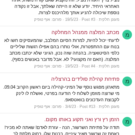
האחראי היחיד. יודע שלא זו הייתה שאלתך, אבל זו נקודה
נוספת שיכולה להניע אותך מלהיכנס לצרות.
מעונן חלקית
Post #3
19/5/23
פורום:
אוף טופיק
מכתב המלצה ממנהל המחלקה
מ
לדעתי יכול להיות, למרות הסיום המלבב, שהמעסיקים חשו לא
בנוח עם ההתפטרות, אולי נותרו בהם אפילו רגשות שליליים
כלפי הסיטואציה. בהנחה שזה נכון, הגיוני שלא יכתבו מכתב
המלצה. (האם זה מקצועי? לא. אבל מדובר באנשים בסוף).
מעונן חלקית
Post #4
19/5/23
פורום:
אוף טופיק
פתיחת קהילת סולידים בהרצליה
מ
מתארגן מפגש נוסף של המיני-קהילה ביום ראשון הקרוב 09.04.
מי שרוצה מוזמן לשלוח לי הודעה בפרטי, ואשלח לו לינק
לקבוצת העדכונים בוואטסאפ.
מעונן חלקית
Post #13
3/4/23
פורום:
אוף טופיק
הזמן רץ ורץ ואני תקוע באותו מקום.
מ
תודה על פתיחת השרשור, הנה - עזרת לאדם! שאתה לא מכיר!
באמת זה שרשור מאיר עיניים, בכנות שלו. רחוק מלתת לך