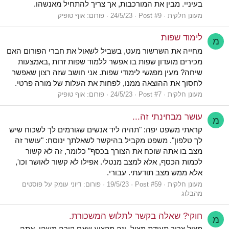
בעיניי. מבין את המורכבות, אך צריך להתחיל מאנשהו.
מעונן חלקית
Post #9
24/5/23
פורום:
אוף טופיק
לימוד שפות
מ
מחייה את השרשור מעט, בשביל לשאול את חברי הפורום האם
מכירים מועדון שפות בו אפשר ללמוד שפות זרות ,באמצעות
שיחה? מעין מפגשי לימודי שפות. אני חושב שזה רצון שאפשר
לחסוך את ההוצאה ממנו, לפחות את העלות של מורה פרטי.
מעונן חלקית
Post #7
24/5/23
פורום:
אוף טופיק
עושר מבחינתי זה...
מ
קראתי משפט יפה: "תהיה ליד אנשים שגורמים לך לשכוח שיש
לך טלפון". משפט מקביל בהיקשר לשאלתך ינוסח: "עושר זה
מצב בו אתה שוכח את הצורך בכסף" כלומר, זה לא קשור
לכמות הכסף, אלא למצב מנטלי. אפילו לא קשור לאושר וכו',
אלא ממש מצב תודעתי. עבורי.
מעונן חלקית
Post #59
19/5/23
פורום:
דיוני עומק על פוסטים
מהבלוג
חוקי? שאלה בקשר לתלוש המשכורת.
מ
מציל צריך תעודת מציל. וזה מקצוע שאם קורה משהו, אתה