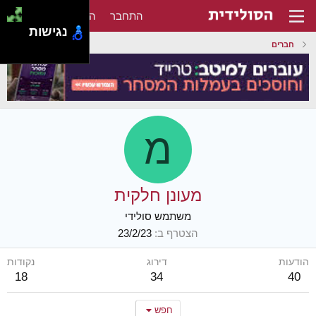
התחבר
הירשם
נגישות
חברים
מ
מעונן חלקית
משתמש סולידי
הצטרף ב
23/2/23
הודעות
דירוג
נקודות
18
34
40
חפש