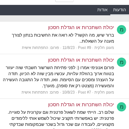
הודעות
אודות
יכולת השתכרות או הגדלת חסכון
מ
ברור שיש, מה הקשר? לא רואה את החשיבות בנתון לצורך
מענה על השאלות..
מעונן חלקית
Post #9
11/8/23
פורום:
התפתחות אישית
יכולת השתכרות או הגדלת חסכון
מ
פורום אנונימי אמרו (: לפני פתיחת השרשור חשבתי שזה יעזור
בטווח ארוך בהוזלת עלויות, עכשיו מבין שזה לא הכיוון. תודה
על העצה! ומסכים עם הסיומת. וואו, תודה על התגובה העשירה
והמעשירה (מצטט רק את סופה), מוערך.
מעונן חלקית
Post #7
10/8/23
פורום:
התפתחות אישית
יכולת השתכרות או הגדלת חסכון
מ
שלום רב. הייתי שמח לשאול פרטנית וגם עקרונית על סוגייה.
פרטנית: יש באפשרותי תקציב שיכול לשמש אותי ללימודים
מקצועיים, לעבודה עם שכר גדול בשכר שבמקומות שבדקתי