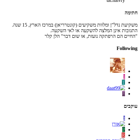
tal.haivry
חתימה
משקיעת נדל"ן ומלוות משקיעים (קונטרריאן) במרכז הארץ, 15 שנה.
התגובות אינן המלצה להשקעה או לאי השקעה.
"החיים הם הרפתקה נועזת, או שום דבר" הלן קלר
Following
נ
T
ע
עוקבים
ג
P
R