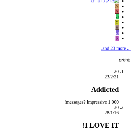
N
A
מ
Y
R
מ
R
... and 23 more.
פרסים
20
23/2/21
Addicted
1,000 messages? Impressive!
30
28/1/16
I LOVE IT!