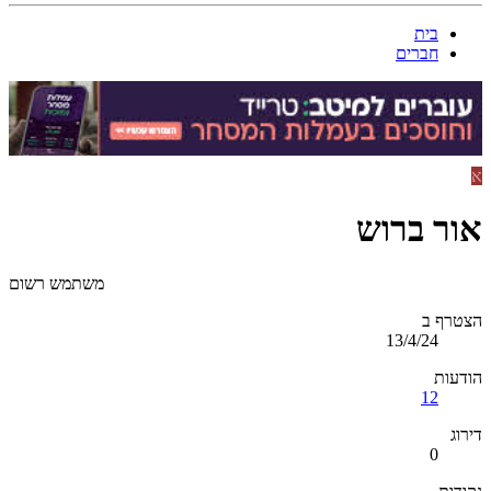
בית
חברים
א
אור ברוש
משתמש רשום
הצטרף ב
13/4/24
הודעות
12
דירוג
0