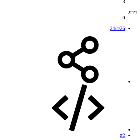
3
דירוג
0
24/4/26
#2