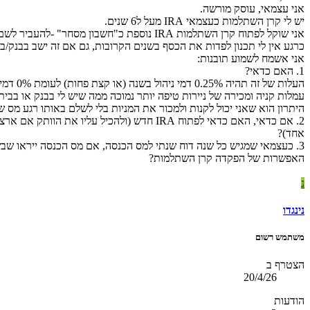
אני עצמאי, עוסק מורשה.
יש לי קרן השתלמות כעצמאי IRA מעל ל6 שנים.
אני שוקל לפתוח קרן השתלמות IRA נוספת כ"חשבון מסחר" -להעביר לשם סכומי כסף גדולים יותר מה20.5 אלף שיש עליהם פטור ממיסוי שוק ההון.
כרגע אין לי תכנון לפדות את הכסף בשנים הקרובות, גם אם זה ישב בבנק/ב
אני אשמח לשמוע תובנות:
1. האם כדאי?
העלות של זה תהיה 0.25% דמי ניהול בשנה (או קצת פחות) לעומת 0% דמי ניהול בבנק או בבית השקעות.
עמלות קניה ומכירה של ניירות טיפה יותר נמוכה ממה שיש לי בבנק או בבי
היתרון הוא שאני יכול לקנות ולמכור את המניות בלי לשלם באותו רגע מס שו
אחד)?
האפשרות של הפקדה קרן השתלמות?
נ
נינגדו
משתמש רשום
הצטרף ב
20/4/26
הודעות