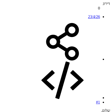
דירוג
0
23/4/26
#1
שלום,