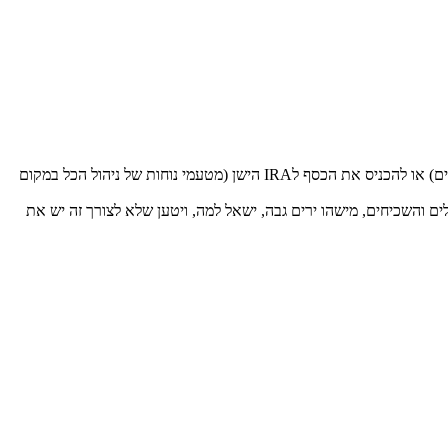
2. אם כדאי, האם כדאי לפתוח IRA חדש (ולהכיל עליו את הוותק אם ארצה למשוך, אם כי כרגע זה מיועד לכסף שיישב על מניות לעוד הרבה הרבה שנים) או להכניס את הכסף לIRA הישן (מטעמי נוחות של ניהול הכל במקום
תי למס הכנסה, אם מס הכנסה ייראו שבשנה מסויימת הפקדתי לקרן השתלמות מיליון שח, במקום ה20.5 אלף המקובלים והשכיחים, מישהו ירים גבה, ישאל למה, ויטען שלא לצורך זה יש את