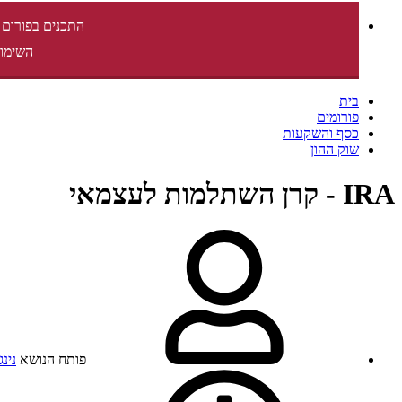
התכנים בפורום 
השימוש
בית
פורומים
כסף והשקעות
שוק ההון
IRA - קרן השתלמות לעצמאי
פותח הנושא
נינג