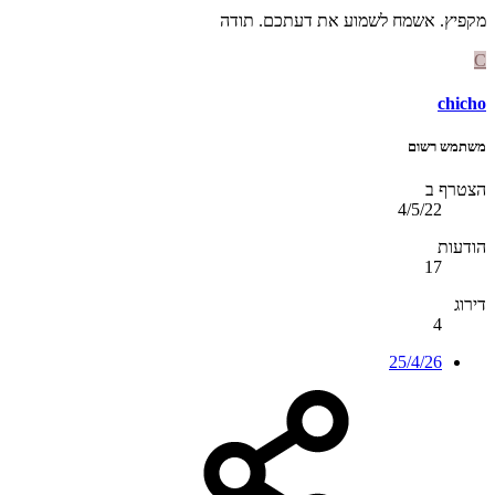
מקפיץ. אשמח לשמוע את דעתכם. תודה
C
chicho
משתמש רשום
הצטרף ב
4/5/22
הודעות
17
דירוג
4
25/4/26