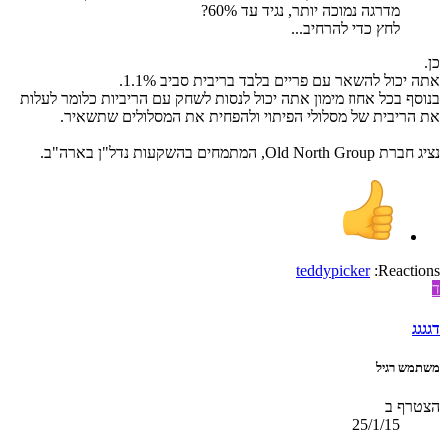
מדרגה נמוכה יותר, נגיד עד 60%?
לחץ כדי להרחיב...
כן.
אתה יכול להשאר עם פריים בלבד בריבית סביב 1.1%.
בנוסף בכל אחוז מימון אתה יכול לנסות לשחק עם הריביות כלומר לעלות
את הריבית של מסלולי הפיתוי ולהפחית את המסלולים שתשאיר.
נציג חברת Old North Group, המתמחים בהשקעות נדל"ן בארה"ב.
teddypicker
Reactions:
ד
דגגגג
משתמש רגיל
הצטרף ב
25/1/15