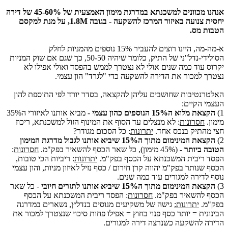
אנחנו מכוונים למשכנתא במדרגת מימון האמצעית של 45-60% של דירה
יחסית צנועה באיזור המרכז להשקעה - בגובה 1.8M, על מנת למקסם
הטבות מס.
א-מה-מה, היינו רוצים להעביר 15% נוספים מהמניות לחלק
הסולידי-נדל"ני של התיק, כלומר שיהיה 50-50, כך שגם אם שוק המניות
יקרוס עוד כמה שנים אולי לא נצטרך לממש בהפסד ואולי אפילו לא
נצטרך למכור את הדירה להשקעה כדי "לגרד" הון עצמי.
האלטרנטיבות שחושבים עליהן להקצאה, בסדר יורד לפי התוספת להון
העצמי הקיים:
1)
הקצאת מלוא ה15% הנוספים כהון עצמי
- מביא אותנו לאיזורי ה35%
מימון.
חסרונות
: לא מנצלים עד הסוף את המינוף הזול למשכנתא, ריכוז
חצי מהתיק בנכס אחד.
יתרונות
: כל הסכום מגודר?
2)
הקצאת המינימום מתוך ה15% שיביא אותנו לגבול מדרגת המימון
הטובה ביותר
- (45% מימון), כל שאר הכסף להשאיר בפק"מ.
חסרונות
:
הפסד ריבית המשכנתא על הכסף בפק"מ.
יתרונות
: ריביות הכי טובות,
הכסף שנותר בפק"מ יהווה קרן חירום / כסף נזיל לאיזון מניות, והון עצמי
נוסף לדירה למגורים עוד כמה שנים.
3)
הקצאת המינימום מתוך ה15% שיביא אותנו לתזרים חיובי
- כל שאר
הכסף להשאיר בפק"מ.
חסרונות
: הפסד ריבית המשכנתא על הכסף
בפק"מ.
יתרונות:
גישה של משקיעים מנוסים בנדל״ן, נשארים במדרגה
הבינונית = יותר כסף פנוי בחוץ = אפילו פחות סיכוי שנצטרך למכור את
הדירה להשקעה כשנרצה דירה למגורים.