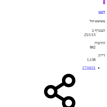
ד
דגגגג
משתמש רגיל
הצטרף ב
25/1/15
הודעות
882
דירוג
1,138
17/10/21