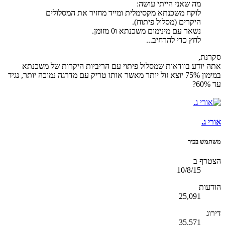
מה שאני הייתי עושה:
לוקח משכנתא מקסימלית ומייד מחזיר את המסלולים
היקרים (מסלול פיתוח).
נשאר עם מינימום משכנתא ו0 מזומן.
לחץ כדי להרחיב...
סקרנת,
אתה יודע בוודאות שמסלול פיתוי עם הריביות היקרות של משכנתא
במימון 75% יוצא זול יותר מאשר אותו טריק עם מדרגה נמוכה יותר, נגיד
עד 60%?
אורי ג.
משתמש בכיר
הצטרף ב
10/8/15
הודעות
25,091
דירוג
35,571