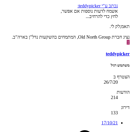
נכתב ע"י teddypicker:
אשמח לדעות נוספות אם אפשר,
לחץ כדי להרחיב...
תאמ;לק לי.
נציג חברת Old North Group, המתמחים בהשקעות נדל"ן בארה"ב.
T
teddypicker
משתמש רגיל
הצטרף ב
26/7/20
הודעות
214
דירוג
133
17/10/21