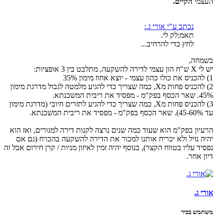
העצמי
הקיים.
נכתב ע"י אורי ג.:
תאמ;לק לי.
לחץ כדי להרחיב...
בשמחה,
יש לי X ש"ח הון עצמי לדירה להשקעה, מתלבט בין 3 אופציות:
1) להכניס את כולו כהון עצמי - יוצא אחוז מימון 35%
2) להכניס פחות מX, כמה שצריך כדי להגיע מלמטה לגבול מדרגת מימון
45%. שאר הכסף בפק"מ - מפסיד את ריבית המשכנתא.
3) להכניס פחות מX, כמה שצריך כדי להגיע לתזרים חיובי (מדרגת מימון
עד 45-60%). שאר הכסף בפק"מ - מפסיד את ריבית המשכנתא.
הרעיון בפק"מ הוא שעוד כמה שנים נרצה לקנות דירה למגורים, ואז הוא
יהיה נזיל ולא יכריח אותנו למכור את הדירה להשקעה בהכרח (גם אם
נפסיד עליו בטווח הקצר), בנוסף יהיה זמין לאיזון מניות / קרן חירום אבל זה
דיון אחר.
אורי ג.
משתמש בכיר