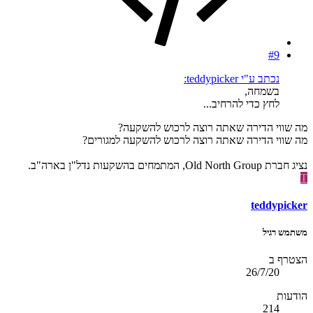
#9
נכתב ע"י teddypicker:
בשמחה,
לחץ כדי להרחיב...
מה שווי הדירה שאתה רוצה לרכוש להשקעה?
מה שווי הדירה שאתה רוצה לרכוש להשקעה למגורים?
נציג חברת Old North Group, המתמחים בהשקעות נדל"ן בארה"ב.
T
teddypicker
משתמש רגיל
הצטרף ב
26/7/20
הודעות
214