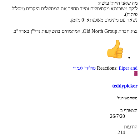
מה שאני הייתי עושה:
לוקח משכנתא מקסימלית ומייד מחזיר את המסלולים היקרים (מסלול
פיתוח).
נשאר עם מינימום משכנתא ו0 מזומן.
נציג חברת Old North Group, המתמחים בהשקעות נדל"ן בארה"ב.
and
fliper
Reactions:
סולידי לגמרי
T
teddypicker
משתמש רגיל
הצטרף ב
26/7/20
הודעות
214