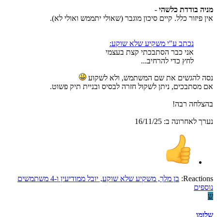
מניה בודדת כלשהי
-
אין פיזור כלל. קיים סיכון מוגבר (שאולי יתממש ואולי לא).
נכתב ע"י משקיע שלא שוקע:
אני כבר הסתבכתי קצת בעצמי
לחץ כדי להרחיב...
נסה להגשים את שם המשתמש, ולא לשקוע
אם מסתבכים, ניתן לשקול חזרה לבסיס ובניית תיק פשוט.
בהצלחה רבה!
נערך לאחרונה ב:
16/11/25
Reactions:
בן מלך
,
משקיע שלא שוקע
,
יובל ממודיעין
ו-4 משתמשים
נוספים
ש
שלומו