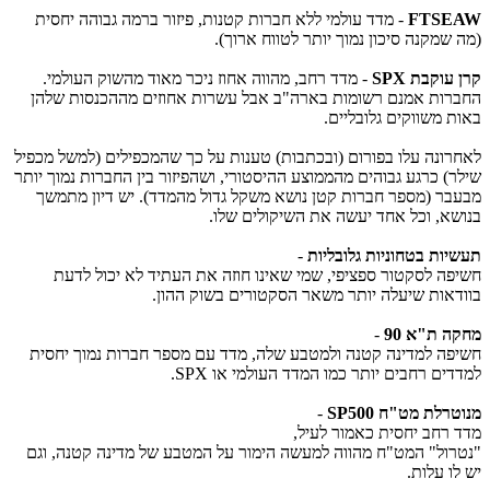
FTSEAW
- מדד עולמי ללא חברות קטנות, פיזור ברמה גבוהה יחסית
(מה שמקנה סיכון נמוך יותר לטווח ארוך).
קרן עוקבת SPX
- מדד רחב, מהווה אחוז ניכר מאוד מהשוק העולמי.
החברות אמנם רשומות בארה"ב אבל עשרות אחוזים מההכנסות שלהן
באות משווקים גלובליים.
לאחרונה עלו בפורום (ובכתבות) טענות על כך שהמכפילים (למשל מכפיל
שילר) כרגע גבוהים מהממוצע ההיסטורי, ושהפיזור בין החברות נמוך יותר
מבעבר (מספר חברות קטן נושא משקל גדול מהמדד). יש דיון מתמשך
בנושא, וכל אחד יעשה את השיקולים שלו.
תעשיות בטחוניות גלובליות
-
חשיפה לסקטור ספציפי, שמי שאינו חוזה את העתיד לא יכול לדעת
בוודאות שיעלה יותר משאר הסקטורים בשוק ההון.
מחקה ת"א 90
-
חשיפה למדינה קטנה ולמטבע שלה, מדד עם מספר חברות נמוך יחסית
למדדים רחבים יותר כמו המדד העולמי או SPX.
מנוטרלת מט"ח SP500
-
מדד רחב יחסית כאמור לעיל,
"נטרול" המט"ח מהווה למעשה הימור על המטבע של מדינה קטנה, וגם
יש לו עלות.