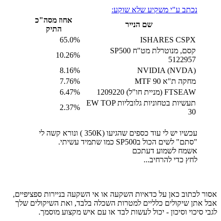
נכתב ע"י משקיע שלא שוקע:
אחוז מסה"כ
שם הנייר
התיק
‎65.0%
ISHARES CSPX
קסם, מנוטרלת מט"ח SP500
‎10.26%
5122957
‎8.16%
NVIDIA (NVDA)
מחקה ת"א 90 MTF
‎7.76%
FTSEAW (מניית חו"ל) 1209220
‎6.47%
תעשיות בטחוניות גלובליות EW TOP
‎2.37%
30
עכשיו יש לי עוד כספים שהגיעו (350K ) ונורא קשה לי
"סתם" לשים הכול בSP500 כמו שתמיד עשיתי.
אשמח לשמוע דעתכם
לחץ כדי להרחיב...
אסור לכתוב כאן על כדאיות השקעה או אי השקעה בניירות ספציפיים,
אבל אתן שיקולים כלליים למטרות השכלה בלבד, ואת השיקולים שלך
לגבי סיכוי וסיכון - יכול לעשות לבד או עם איש מקצוע מוסמך.