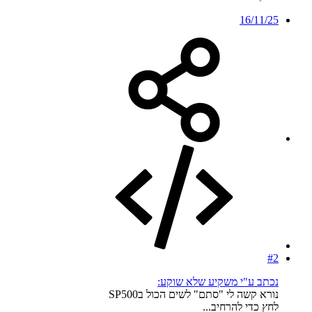
16/11/25
#2
נכתב ע"י משקיע שלא שוקע:
נורא קשה לי "סתם" לשים הכול בSP500
לחץ כדי להרחיב...