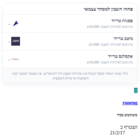
פתחו חשבון למסחר עצמאי
פסגות טרייד
⌄
מינימום לפתיחת חשבון: ₪10,000
מיטב טרייד
⌄
מינימום לפתיחת חשבון: ₪5,000
אקסלנס טרייד
⌄
מינימום לפתיחת חשבון: ₪10,000
גילוי נאות: האתר מקבל תגמול בגין פתיחת חשבון דרך הקישורים. אין באמור משום ייעוץ
השקעות או שיווק השקעות.
R
roneng
משתמש בכיר
הצטרף ב
21/2/17