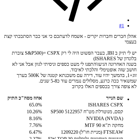
#1
אהלן חברים וחברות יקרים - אשמח לדעתכם כי אני כבר הסתבכתי קצת
בעצמי
יש לי תיק ב IBI, בעבר הפשוט היה לי רק CSPX =(S&P500 צוברת
בלונדון של ISHARES)
בשנה האחרונה הגיעו\התפנו לי מעט כספים וניסיתי לגוון אבל אני לא
חושב שזה אופטימלי והלכתי לאיבוד.
זוג+1, בהמשך יהיו עוד, דירה עם משכנתא קטנה של 500K בערך
שמשאיר ככה כרגע, מסלולים נגמרים עוד כ5-8 שנים.
לא צופה צורך בכספים האלו בקרוב
שם הנייר
אחוז מסה"כ התיק
‎65.0%
ISHARES CSPX
קסם, מנוטרלת מט"ח SP500 5122957
‎10.26%
‎8.16%
NVIDIA (NVDA)
מחקה ת"א 90 MTF
‎7.76%
FTSEAW (מניית חו"ל) 1209220
‎6.47%
תעשיות בטחוניות גלובליות EW TOP 30
‎2.37%