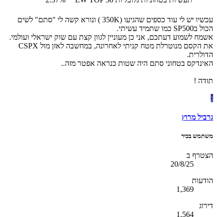
עכשיו יש לי עוד כספים שהגיעו (350K ) ונורא קשה לי "סתם" לשים
הכול בSP500 כמו שתמיד עשיתי.
אשמח לשמוע דעתכם, אני כן מעוניין לגוון קצת עם שוק ישראלי ועולמי.
את הקסם מנוטרלת מטח קניתי לאחרונה, במחשבה לאזן מול CSPX
הדולרית.
האינדקס בטחוני סתם היה שטות כנראה אפטר מזה..
תודה !
ג
גרביל מרוץ
משתמש בכיר
הצטרף ב
20/8/25
הודעות
1,369
דירוג
1,564