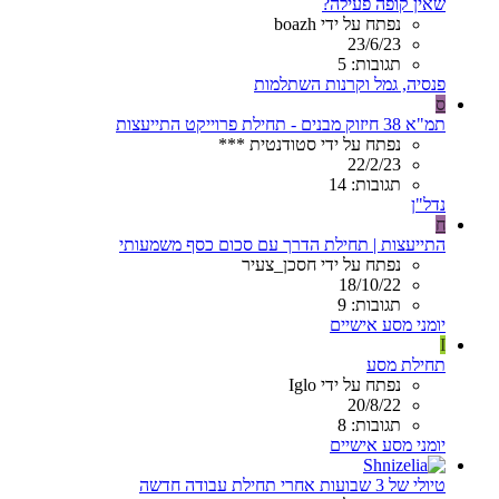
שאין קופה פעילה?
נפתח על ידי boazh
23/6/23
תגובות: 5
פנסיה, גמל וקרנות השתלמות
ס
תמ"א 38 חיזוק מבנים - תחילת פרוייקט התייעצות
נפתח על ידי סטודנטית ***
22/2/23
תגובות: 14
נדל"ן
ח
התייעצות | תחילת הדרך עם סכום כסף משמעותי
נפתח על ידי חסכן_צעיר
18/10/22
תגובות: 9
יומני מסע אישיים
I
תחילת מסע
נפתח על ידי Iglo
20/8/22
תגובות: 8
יומני מסע אישיים
טיולי של 3 שבועות אחרי תחילת עבודה חדשה