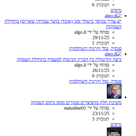
תגובות: 6
מיסים
יש צורך בכיסוי ביטוחי זמני (אובדן כושר עבודה\ שארים) בתחילת
העסקה?
נפתח על ידי algo.il
29/11/25
תגובות: 1
פנסיה, גמל וקרנות השתלמות
ביצה ותרנגולת בין חברת הביטוח למעסיק בתחילת העסקה
נפתח על ידי algo.il
26/11/25
תגובות: 0
פנסיה, גמל וקרנות השתלמות
משיכת חלק מהפיצויים פטורים ממס בתום העסקה
נפתח על ידי statusline01
23/11/25
תגובות: 3
מיסים