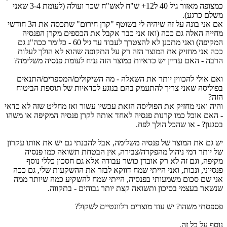
כמצופה מאזור גיל 40 ל12+ ש"ח לאש"ח שכר ועולה (לעומת 3-4 שאני
משלם כרגע).
אם אני בונה על זה שיהיה לי בשוטף "קרן חירום" שתכסה את ה3 חודשי
מחייה האלה גם ככה (ואז אני כבר אקבל את הכספים מקרן הפנסיה
המקיפה) ואני מתכנן לא להצטרך לעבוד עד גיל 60 - כלומר ככה"נ גם
ככה אני מחזיק את המוצר הזה רק על התקופה שהוא לא הולך לעלות
הרבה - האם עדיין יש כדאיות במוצר הזה נניח לעומת פנסיה משלימה?
ואם אולי להכווין יותר את השאלה - מה השיקולים/המספרים/התנאים
בפוליסה שאני צריך להתעמק בהם בנוגע לכדאיות של תוספת הביטוח
הזה?
והיה ואני מחזיק את הפוליסה הזאת עכשיו עשור ואז מחליט שזה לא כדאי
- האם אוכל כמו קרנות פנסיה לאחד אותה לקרן פנסיה המקיפה או משהו
בסגנון? - או שהכל הולך לפח.
יש גם את המוצר של פנסיה משלימה, אבל להבנתי גם יש את אותו עקרון
של יותר דמי ניהול מהפקדה/צבירה, אין הבטחת תשואה כמו פנסיה
מקיפה, וגם זה לא רק אובדן כושר עבודה אלא גם חסכון כללי נוסף
פנסיוני, ונכות, ואני הייתי שמח דווקא לבזר את ההשקעות שלי, גם ככה
אני שם סכום משמעותי בפנסיה, הייתי שמח להשקיע כמה שיותר ממה
שנשאר בעצמי בסיכון ותשואה קצת יותר גבוהים - בתקווה.
פספסתי משהו? יש עוד מוצרים רלוונטיים לשקול?
נוסף על כל זה,