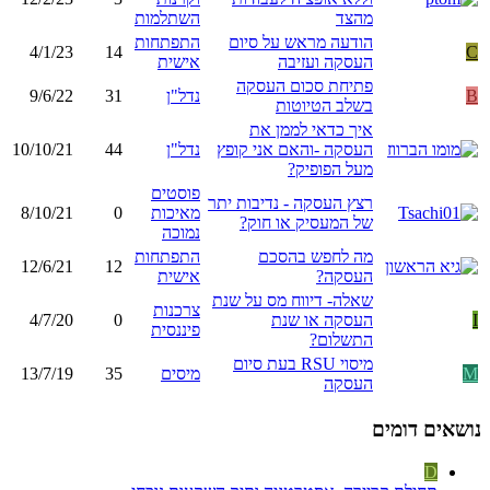
מהצד
השתלמות
הודעה מראש על סיום
התפתחות
4/1/23
14
C
העסקה ועזיבה
אישית
פתיחת סכום העסקה
B
נדל"ן
31
9/6/22
בשלב הטיוטות
איך כדאי לממן את
העסקה -והאם אני קופץ
נדל"ן
44
10/10/21
מעל הפופיק?
פוסטים
רצץ העסקה - נדיבות יתר
מאיכות
0
8/10/21
של המעסיק או חוק?
נמוכה
מה לחפש בהסכם
התפתחות
12/6/21
12
העסקה?
אישית
שאלה- דיווח מס על שנת
צרכנות
I
העסקה או שנת
0
4/7/20
פיננסית
התשלום?
מיסוי RSU בעת סיום
M
מיסים
35
13/7/19
העסקה
נושאים דומים
D