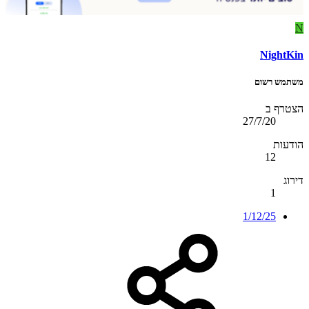
N
NightKin
משתמש רשום
הצטרף ב
27/7/20
הודעות
12
דירוג
1
1/12/25