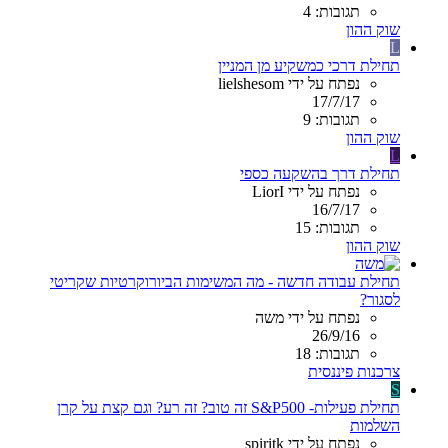
תגובות: 4
שוק ההון
L
תחילת דרכי כמשקיע מן המניין
נפתח על ידי lielshesom
17/7/17
תגובות: 9
שוק ההון
L
תחילת דרך בהשקעה כספי
נפתח על ידי LiorI
16/7/17
תגובות: 15
שוק ההון
תחילת עבודה חדשה - מה המשימות הביורוקרטיות שקריטי
לסגור?
נפתח על ידי משה
26/9/16
תגובות: 18
צרכנות פיננסית
S
תחילת פעילות- S&P500 זה טוב? זה רע? וגם קצת על קרן
השלמות
נפתח על ידי spiritk