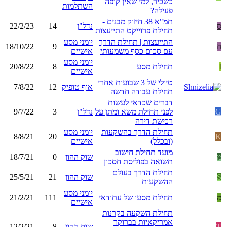
כשכיר, למי שאין קופה
השתלמות
פעילה?
תמ"א 38 חיזוק מבנים -
ס
נדל"ן
14
22/2/23
תחילת פרוייקט התייעצות
התייעצות | תחילת הדרך
יומני מסע
ח
9
18/10/22
עם סכום כסף משמעותי
אישיים
יומני מסע
I
תחילת מסע
8
20/8/22
אישיים
טיולי של 3 שבועות אחרי
אוף טופיק
12
7/8/22
תחילת עבודה חדשה
דברים שכדאי לעשות
G
לפני תחילת משא ומתן על
נדל"ן
3
9/7/22
רכישת דירה
תחילת הדרך בהשקעות
יומני מסע
8/8/21
20
K
(ובכלל)
אישיים
מועד תחילת חישוב
מ
שוק ההון
0
18/7/21
תשואה בפוליסת חסכון
תחילת הדרך בעולם
S
שוק ההון
21
25/5/21
ההשקעות
יומני מסע
מ
תחילת מסעו של עתודאי
111
21/2/21
אישיים
תחילת השקעה בקרנות
אמריקאיות בברוקר
T
שוק ההון
8
12/2/21