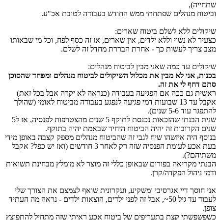
שתחייה),
וביטוח מנהלים שפתחתי ממש החודש בעבודה לטובת אכ"ע.
שיקולים ללא לשלם ביטוח שארים:
כצעיר לא נשוי וללא ילדים, אין שארים, אז זה כסף לפח, וכל מי שבאותו
מצב צריך לעשות כך - אחרת הבררת מחדל זה לשלם.
שיקולים עד כמה שאני מבין לביטוח מנהלים:
בכנות, אני לא מבין את מכלול השיקולים לביטוח מנהלים ומפחד שהסוכן
סתם דחף לי את זה.
ראשית גם ככה אם הפגיעה בעבודה (כנראה לא יקרה אבל בכל זאת)
אקבל עד 13 שבועות דמי פגיעה לנפגע בעבודה מביטוח לאומי (שהולך
להתפגר עוד 5-6 שנים).
שנית הבנתי שהזכאות נכנסת לתוקף 5 שנים מהצטרפות לפנסיה, אז ל5
שנים הקרובות זה יהיה הביטוח היחיד שבאמת יהיה בתוקף.
בנוסף היה איזשהו שיח לגבי זה שהביטוח מנהלים מספק קצבה באופן מידי
בעת אכע לעומת הפנסיה שזה רק לאחר 3 חודשים (ואז יש כפל? אקבל
משתיהם?).
הבנתי מקריאה בפורום שבאופן כללי זה מוצר לא מומלץ מבחינת תשואות
ודמי ניהול הפקדה/קרן.
אני חוסך דיי אגרסיבי ומשקיע, ועקרונית שואף לצמצם את הצורך שלי
לעבוד עד גיל 50~, אבל זה לפני ילדים, הוצאות ילדים - נראה מה העתיד
צופן.
כשפשפשתי קצת בתעריפים של ביטוח אכע ראיתי שזה מתחיל להתפוצץ