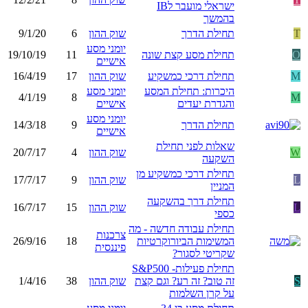
ישראלי מועבר לIB
בהמשך
T
תחילת הדרך
שוק ההון
6
9/1/20
יומני מסע
O
תחילת מסע קצת שונה
11
19/10/19
אישיים
M
תחילת דרכי כמשקיע
שוק ההון
17
16/4/19
היכרות: תחילת המסע
יומני מסע
4/1/19
8
M
והגדרת יעדים
אישיים
יומני מסע
תחילת הדרך
9
14/3/18
אישיים
שאלות לפני תחילת
W
שוק ההון
4
20/7/17
השקעה
תחילת דרכי כמשקיע מן
L
שוק ההון
9
17/7/17
המניין
תחילת דרך בהשקעה
L
שוק ההון
15
16/7/17
כספי
תחילת עבודה חדשה - מה
צרכנות
המשימות הביורוקרטיות
18
26/9/16
פיננסית
שקריטי לסגור?
תחילת פעילות- S&P500
S
זה טוב? זה רע? וגם קצת
שוק ההון
38
1/4/16
על קרן השלמות