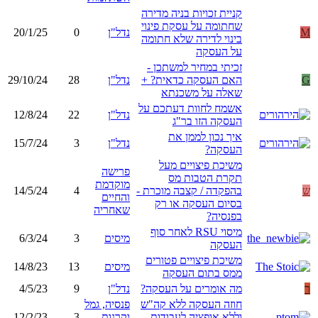
קניית זכויות בניה מדירה
שחתומה על עסקת פינוי
M
נדל"ן
0
20/1/25
בינוי לדירה שלא חתומה
על העסקה
זכיתי במחיר למשתכן -
G
האם העסקה כדאית? +
נדל"ן
28
29/10/24
שאלה על משכנתא
אשמח לחוות דעתכם על
נדל"ן
22
12/8/24
העסקה הזו בר"ג
איך נכון לממן את
נדל"ן
3
15/7/24
העסקה?
משיכת פיצויים מעל
פרישה
תקרת הטבות מס
מוקדמת
ש
בהפקדה / קצבה מוכרת -
4
14/5/24
והחיים
בסיום העסקה או רק
שאחריה
בפנסיה?
מיסוי RSU לאחר סוף
מיסים
3
6/3/24
העסקה
משיכת פיצויים פטורים
מיסים
13
14/8/23
ממס בתום העסקה
ר
מה אומרים על העסקה?
נדל"ן
9
4/5/23
חוזה העסקה ללא קה"ש
פנסיה, גמל
וללא אופציה לעבודות
וקרנות
3
12/2/23