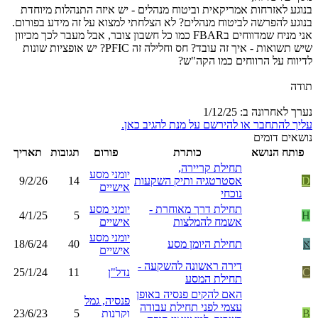
בנוגע לאזרחות אמריקאית וביטוח מנהלים - יש איזה התנהלות מיוחדת
בנוגע להפרשה לביטוח מנהלים? לא הצלחתי למצוא על זה מידע בפורום.
אני מניח שמדווחים בFBAR כמו כל חשבון צובר, אבל מעבר לכך מכיוון
שיש תשואות - איך זה עובד? חס וחלילה זה PFIC? יש אופציות שונות
לדיווח על הרווחים כמו הקה"ש?
תודה
נערך לאחרונה ב:
1/12/25
עליך להתחבר או להירשם על מנת להגיב כאן.
נושאים דומים
פותח הנושא
כותרת
פורום
תגובות
תאריך
תחילת קריירה,
יומני מסע
D
אסטרטגיה ותיק השקעות
14
9/2/26
אישיים
נוכחי
תחילת דרך מאוחרת -
יומני מסע
4/1/25
5
H
אשמח להמלצות
אישיים
יומני מסע
א
תחילת היומן מסע
40
18/6/24
אישיים
דירה ראשונה להשקעה -
C
נדל"ן
11
25/1/24
תחילת המסע
האם להקים פנסיה באופן
פנסיה, גמל
עצמי לפני תחילת עבודה
B
וקרנות
5
23/6/23