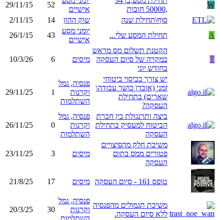
תחילת מסע,בן 34
יומני מסע
29/11/15
52
W
,50000 חובות
אישיים
סוף\תחילת שנה
שוק ההון
14
2/11/15
יומני מסע
A
תחילת המסע שלי...
43
26/1/15
אישיים
הקטנת תשלום מס מראש
T
במקרה של סיום העסקה
מיסים
6
10/3/26
בחודש יוני
יש צורך בכיסוי ביטוחי
פנסיה, גמל
זמני (אובדן כושר עבודה\
וקרנות
1
29/11/25
שארים) בתחילת
השתלמות
העסקה?
ביצה ותרנגולת בין חברת
פנסיה, גמל
הביטוח למעסיק בתחילת
וקרנות
0
26/11/25
העסקה
השתלמות
משיכת חלק מהפיצויים
פטורים ממס בתום
מיסים
3
23/11/25
העסקה
טופס 161 - סיום העסקה
מיסים
17
21/8/25
פנסיה, גמל
משיכת תגמולים מהפנסיה
וקרנות
30
20/3/25
ללא סיום העסקה.
השתלמות