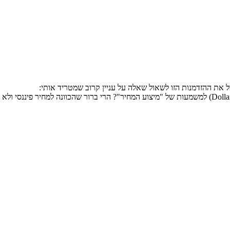
את ההזדמנות הזו לשאול שאלה על עניין קרוב שמטריד אותי:
הביטוי "מיצוע מחיר דולרי" (dollar cost averaging), מה מוסיף ה"דולרי" (Dollar) למשמעות של "מיצוע המחי