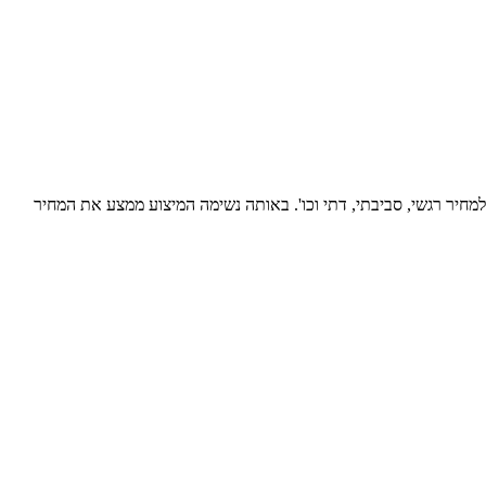
ר"? הרי ברור שהכוונה למחיר פיננסי ולא למחיר רגשי, סביבתי, דתי וכו'. באותה נשימה המיצוע ממצע את המחיר