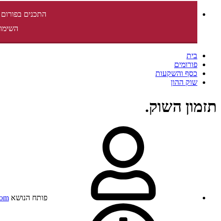
התכנים בפורום 
השימוש
בית
פורומים
כסף והשקעות
שוק ההון
תזמון השוק.
פותח הנושא
rom